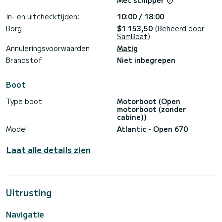
Met schipper
Stara Baška - Krk's meest beroemde stranden|• Cres -
verborgen, rustige, wilde baaien|• Liefdescave - romantische
In- en uitchecktijden:
10:00 / 18:00
en unieke plek|Voorwaarden|• Brandstof: niet inbegrepen
(boot wordt geleverd en teruggebracht met volle tank)|•
Borg
$1 153,50
(Beheerd door
Licentie vereist of optie voor schipper beschikbaar|Waarom
SamBoat)
kiezen voor Phoenix Krk?|• 40 moderne en volledig
Annuleringsvoorwaarden
Matig
uitgeruste boten|• Professioneel team en on-site
ondersteuning|• Gedetailleerde briefing voor vertrek|•
Brandstof
Niet inbegrepen
Advies over routes, weer en veiligheid|• Jarenlange ervaring
Boot
Type boot
Motorboot (Open
motorboot (zonder
cabine))
Model
Atlantic - Open 670
Laat alle details zien
Uitrusting
Navigatie