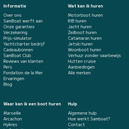
Informatie
Wat kan ik huren
Over ons
Motorboot huren
SamBoat werft aan
RIB huren
Onze garanties
Jacht huren
Verzekering
Zeilboot huren
Prijs-simulator
Catamaran huren
Yachtcharter bedrijf
Jetski huren
Cadeaubonnen
Woonboot huren
SamBoat Club
Verhuur zonder vaarbewijs
Reviews van klanten
Hutten cruise
Pers
Aanbiedingen
Fondation de la Mer
Alle merken
Ervaringen
Blog
Waar kan ik een boot huren
Hulp
Marseille
Algemene hulp
Arcachon
Hoe werkt Samboat?
Hyères
Contact