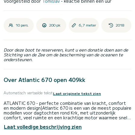
Voorgesteld door
Tomislav
- Reactie binnen een uur
10 pers.
200 pk
6,7 meter
2018
Door deze boot te reserveren, kunt u een donatie doen aan de
Stichting van de Zee om de bescherming van de oceanen te
ondersteunen.
Over Atlantic 670 open 409kk
Automatisch vertaalde tekst
Laat originele tekst zien
ATLANTIC 670 - perfecte combinatie van kracht, comfort
en modern design|Atlantic 670 is een van de meest populaire
modellen voor dagtochten rond Krk, met uitzonderlijk
comfort, veel ruimte en een krachtige motor waarmee snel
en veilig kan worden gevaren. De brede romp, uitstekende
Laat volledige beschrijving zien
zeewaardigheid en slimme indeling maken het een ideale
keuze voor gezinnen, koppels en groepen die een volledige