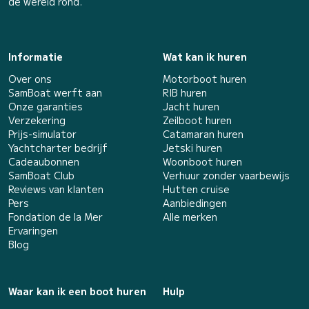
de wereld rond.
Informatie
Wat kan ik huren
Over ons
Motorboot huren
SamBoat werft aan
RIB huren
Onze garanties
Jacht huren
Verzekering
Zeilboot huren
Prijs-simulator
Catamaran huren
Yachtcharter bedrijf
Jetski huren
Cadeaubonnen
Woonboot huren
SamBoat Club
Verhuur zonder vaarbewijs
Reviews van klanten
Hutten cruise
Pers
Aanbiedingen
Fondation de la Mer
Alle merken
Ervaringen
Blog
Waar kan ik een boot huren
Hulp