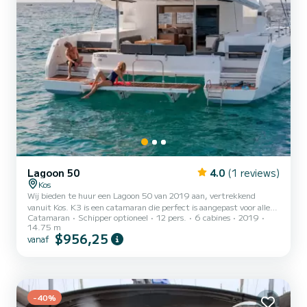
Lagoon 50
4.0
(1 reviews)
Kos
Wij bieden te huur een Lagoon 50 van 2019 aan, vertrekkend
vanuit Kos. K3 is een catamaran die perfect is aangepast voor alle
Catamaran
Schipper optioneel
12 pers.
6 cabines
2019
verhuur. Deze catamaran is zeer aangenaam om te hanteren voor
14.75 m
een cruise van een week of langer. U gaat een uitzonderlijke cruise
$956,25
vanaf
beleven op deze catamaran van 15 meter. U kunt maximaal 14
passagiers ontvangen tijdens het cruisen en profiteren van de 6
hutten met totaal comfort. Voor uw comfort heeft K3 4 toiletten
met een douche Deze boot is uitgerust met een Full b...
-40%