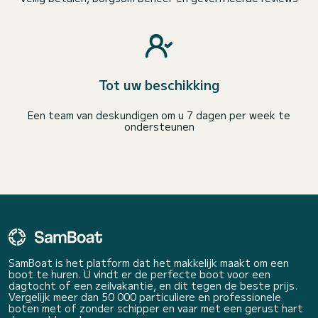
Tot uw beschikking
Een team van deskundigen om u 7 dagen per week te
ondersteunen
SamBoat is het platform dat het makkelijk maakt om een
boot te huren. U vindt er de perfecte boot voor een
dagtocht of een zeilvakantie, en dit tegen de beste prijs.
Vergelijk meer dan 50 000 particuliere en professionele
boten met of zonder schipper en vaar met een gerust hart