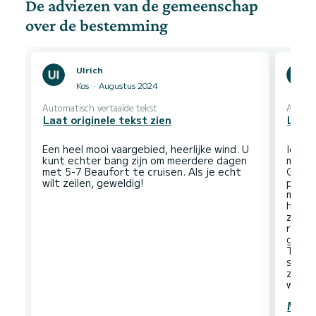
De adviezen van de gemeenschap
over de bestemming
Ulrich
Kos
Augustus 2024
Automatisch vertaalde tekst
Automa
Laat originele tekst zien
Laat 
Een heel mooi vaargebied, heerlijke wind. U
Idylli
kunt echter bang zijn om meerdere dagen
met a
met 5-7 Beaufort te cruisen. Als je echt
Griek
plann
met d
het n
zuide
richt
gedaa
Tijden
schee
zonni
Meer