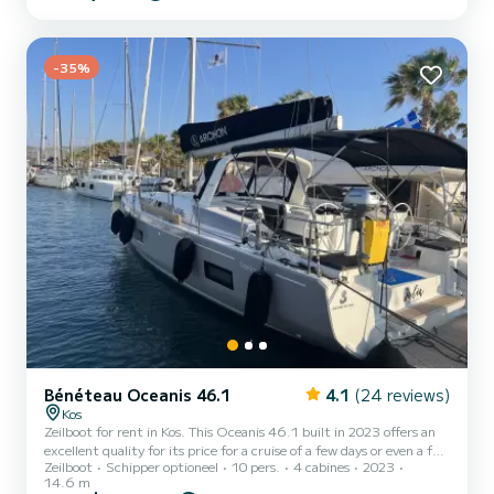
cruisen. Deze Jeanneau 54 is uitgerust met 4 toiletten met een
douche. Deze boot is uitgerust met een Furling grootzeil en een
Furling genua. Het beschikt over de volgende...
-35%
Bénéteau Oceanis 46.1
4.1
(24 reviews)
Kos
Zeilboot for rent in Kos. This Oceanis 46.1 built in 2023 offers an
excellent quality for its price for a cruise of a few days or even a few
Zeilboot
Schipper optioneel
10 pers.
4 cabines
2023
weeks. The boat has 4 cabins with all comfort and a capacity of 10
14.6 m
people. With an overall length of 15 meters, it will be your best ally