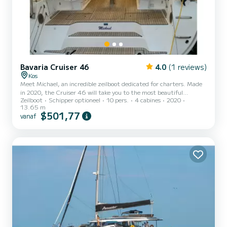
Bavaria Cruiser 46
4.0
(1 reviews)
Kos
Meet Michael, an incredible zeilboot dedicated for charters. Made
in 2020, the Cruiser 46 will take you to the most beautiful
Zeilboot
Schipper optioneel
10 pers.
4 cabines
2020
anchorages in Kos. The boat has 4 cabins with all comfort and a
13.65 m
capacity of 9 people. With an overall length of 14 meters, it will be
$501,77
vanaf
your best ally to spend an exceptional vacation on the water in the
surroundings of Kos Voor uw comfort heeft Michael 3 toiletten met
douche aan boord. Deze boot is uitgerust met een Furling mainsail
en een Furling genoa Het heeft de volg...