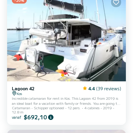
-20%
Lagoon 42
4.4
(39 reviews)
Kos
Incredible catamaran for rent in Kos. This Lagoon 42 from 2019 is
an ideal boat for a vacation with family or friends. You are going to
Catamaran
Schipper optioneel
12 pers.
4 cabines
2019
have an exceptional cruise on this catamaran of 13 meters. You will
12.8 m
be able to accommodate up to 12 passengers when cruising and
$692,10
vanaf
take advantage of its 4 cabins with total comfort. Dit Lagoon 42 is
uitgerust met4 toilets met douche. Het heeft de volgende
uitrusting: Automatische piloot, Buitenboordmotor, USB aa...