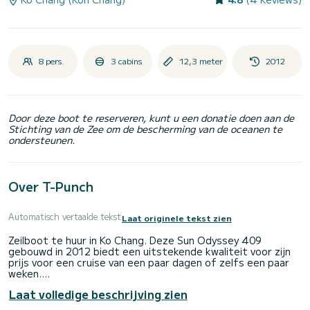
8 pers.
3 cabins
12,3 meter
2012
Door deze boot te reserveren, kunt u een donatie doen aan de
Stichting van de Zee om de bescherming van de oceanen te
ondersteunen.
Over T-Punch
Automatisch vertaalde tekst
Laat originele tekst zien
Zeilboot te huur in Ko Chang. Deze Sun Odyssey 409
gebouwd in 2012 biedt een uitstekende kwaliteit voor zijn
prijs voor een cruise van een paar dagen of zelfs een paar
weken.
Laat volledige beschrijving zien
De boot heeft 3 volledig uitgeruste hut(ten) en een
capaciteit van 6 personen. Met een totale lengte van 12