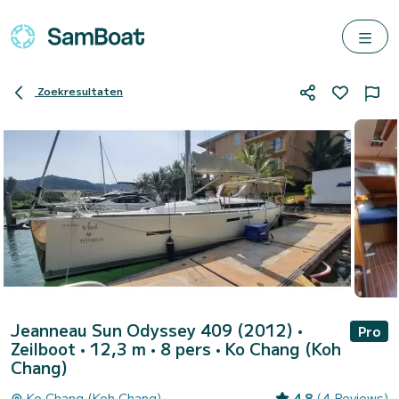
Zoekresultaten
Jeanneau Sun Odyssey 409 (2012)
•
Pro
Zeilboot • 12,3 m • 8 pers •
Ko Chang (Koh
Chang)
Ko Chang (Koh Chang)
4.8
(4 Reviews)