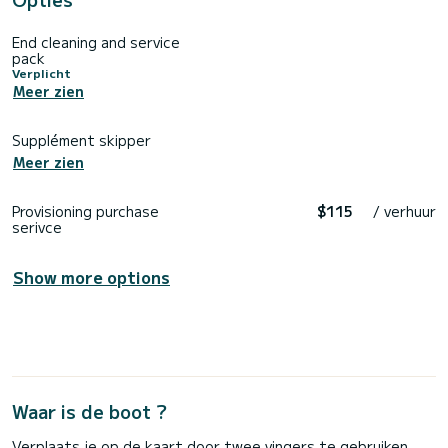
End cleaning and service
pack
Verplicht
Meer zien
Supplément skipper
Meer zien
Provisioning purchase
$115
/ verhuur
serivce
Show more options
Waar is de boot ?
Verplaats je op de kaart door twee vingers te gebruiken