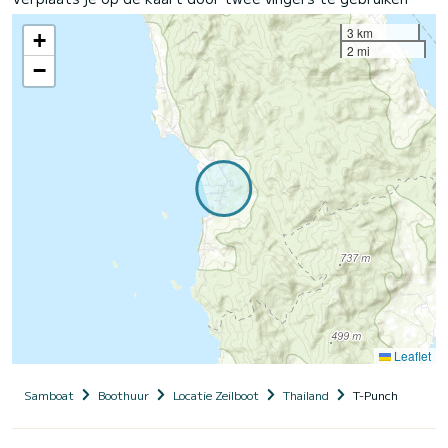
3 km
+
2 mi
−
Leaflet
Samboat
Boothuur
Locatie Zeilboot
Thailand
T-Punch