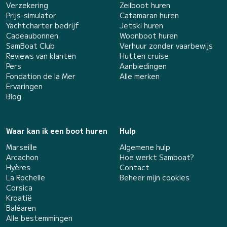
Verzekering
Zeilboot huren
Prijs-simulator
Catamaran huren
Yachtcharter bedrijf
Jetski huren
Cadeaubonnen
Woonboot huren
SamBoat Club
Verhuur zonder vaarbewijs
Reviews van klanten
Hutten cruise
Pers
Aanbiedingen
Fondation de la Mer
Alle merken
Ervaringen
Blog
Waar kan ik een boot huren
Hulp
Marseille
Algemene hulp
Arcachon
Hoe werkt Samboat?
Hyères
Contact
La Rochelle
Beheer mijn cookies
Corsica
Kroatië
Baléaren
Alle bestemmingen