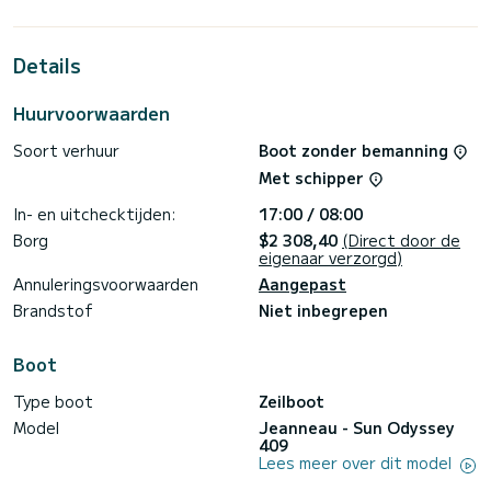
meter is het uw beste bondgenoot om een uitzonderlijke
vakantie op het water door te brengen in de omgeving van
Ko Chang
Details
Deze Sun Odyssey 409 is uitgerust met 2 toiletten met een
douche.
Huurvoorwaarden
Deze boot is uitgerust met een Volledig gelat grootzeil en
Soort verhuur
Boot zonder bemanning
een Rolgenua. Het heeft de volgende apparatuur:
Automatische piloot, Buitenboordmotor, USB-stekker,
Met schipper
Zonnepaneel, BBQ.
In- en uitchecktijden:
17:00 / 08:00
Boekingsaanvragen en offertes worden rechtstreeks door
SamBoat afgehandeld. U krijgt de beste prijzen via het
Borg
$2 308,40
(Direct door de
eigenaar verzorgd)
Annuleringsvoorwaarden
Aangepast
Brandstof
Niet inbegrepen
Boot
Type boot
Zeilboot
Model
Jeanneau - Sun Odyssey
409
Lees meer over dit model