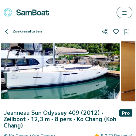
Zoekresultaten
Jeanneau Sun Odyssey 409 (2012)
•
Pro
Zeilboot • 12,3 m • 8 pers •
Ko Chang (Koh
Chang)
Ko Chang (Koh Chang)
5.0
(2 Reviews)