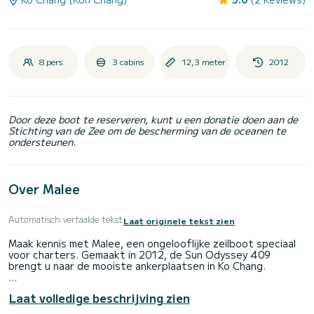
8 pers.
3 cabins
12,3 meter
2012
Door deze boot te reserveren, kunt u een donatie doen aan de
Stichting van de Zee om de bescherming van de oceanen te
ondersteunen.
Over Malee
Automatisch vertaalde tekst
Laat originele tekst zien
Maak kennis met Malee, een ongelooflijke zeilboot speciaal
voor charters. Gemaakt in 2012, de Sun Odyssey 409
brengt u naar de mooiste ankerplaatsen in Ko Chang.
De boot heeft 3 volledig uitgeruste hut(ten) en een
Laat volledige beschrijving zien
capaciteit van 6 personen. Met een totale lengte van 12
meter is het uw beste bondgenoot om een uitzonderlijke