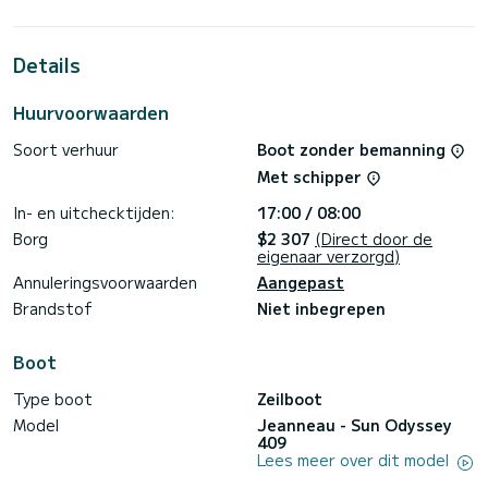
vakantie op het water door te brengen in de omgeving van
Ko Chang
Details
Deze Sun Odyssey 409 is uitgerust met 2 toiletten met een
douche.
Huurvoorwaarden
Deze boot is uitgerust met een Full batten mainsail en een
Furling genua. Het beschikt over de volgende uitrusting:
Soort verhuur
Boot zonder bemanning
Automatische piloot, Buitenboordmotor, USB-aansluiting,
Zonnepaneel, BBQ.
Met schipper
Voor informatieaanvragen of reserveringen, klikt u op de
In- en uitchecktijden:
17:00 / 08:00
knop « Vraag een offerte aan », een SamBoat-expert stuurt
Borg
$2 307
(Direct door de
eigenaar verzorgd)
Annuleringsvoorwaarden
Aangepast
Brandstof
Niet inbegrepen
Boot
Type boot
Zeilboot
Model
Jeanneau - Sun Odyssey
409
Lees meer over dit model