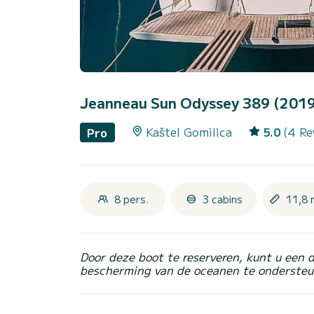
Jeanneau Sun Odyssey 389 (201
Kaštel Gomilica
5.0
(4 Re
Pro
8 pers.
3 cabins
11,8 
Door deze boot te reserveren, kunt u een 
bescherming van de oceanen te ondersteu