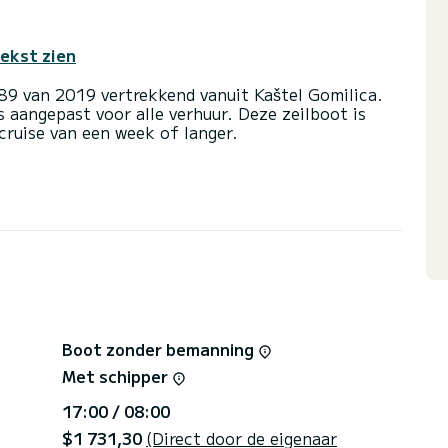
tekst zien
89 van 2019 vertrekkend vanuit Kaštel Gomilica.
 aangepast voor alle verhuur. Deze zeilboot is
ruise van een week of langer.
en) en een capaciteit van 8 personen. Met een
te bondgenoot om een uitzonderlijke vakantie op
 van Kaštel Gomilica
let met een douche
ootzeil en een Furling genua. Het heeft de volgende
rtervoorwaarden, kunt u een bericht sturen via het
Boot zonder bemanning
beantwoordt uw vragen en biedt u onze beste
Met schipper
17:00 / 08:00
$1 731,30
(Direct door de eigenaar