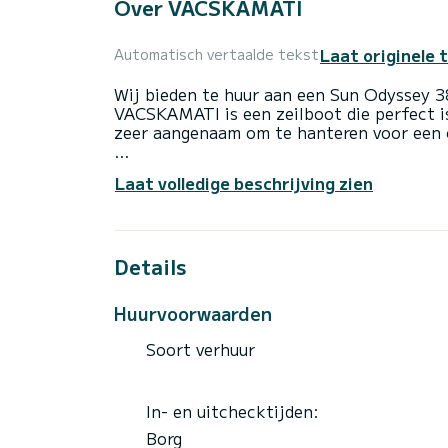
Over VACSKAMATI
Laat originele 
Automatisch vertaalde tekst
Wij bieden te huur aan een Sun Odyssey 3
VACSKAMATI is een zeilboot die perfect is
zeer aangenaam om te hanteren voor een c
De boot heeft 3 volledig uitgeruste hut(t
Laat volledige beschrijving zien
totale lengte van 12 meter is het uw bes
het water door te brengen in de omgeving
Voor uw comfort heeft VACSKAMATI 1 toi
Details
Deze boot is uitgerust met een Furling gr
uitrusting: Auto-pilot.
Huurvoorwaarden
Als u vragen heeft over de boot of de cha
Soort verhuur
Samboat-platform. Een SamBoat-adviseur 
In- en uitchecktijden:
Borg