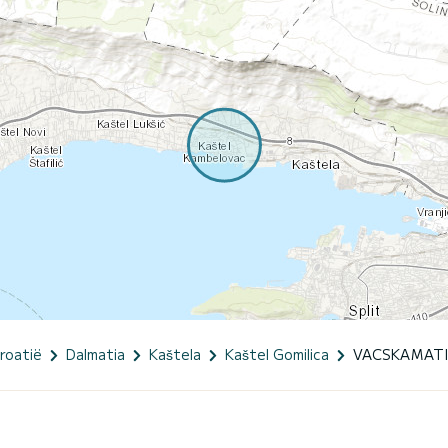
roatië
Dalmatia
Kaštela
Kaštel Gomilica
VACSKAMATI