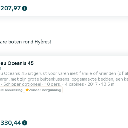
$207,97
bare boten rond Hyères!
au Oceanis 45
n
 Oceanis 45 uitgerust voor varen met familie of vrienden (of all
varen, met zijn grote buitenkussens, opgemaakte bedden, een k
Schipper optioneel
10 pers.
4 cabines
2017
13.5 m
elingen of aan de zwemtrap te bevestigen, 2 badkamers met elek
ele annulering
Zonder vergunning
ng en een draagbare airconditioning voor meer comfort in de have
$330,44