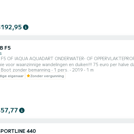
$192,95
B F5
s
F5 OF IAQUA AQUADART ONDERWATER- OF OPPERVLAKTEPROPELL
ie voor waanzinnige wandelingen en duiken!!! 75 euro per halve
Boot zonder bemanning
1 pers.
2019
1 m
roef vanaf 40 euro per dag
ige eigenaar
Zonder vergunning
$57,77
SPORTLINE 440