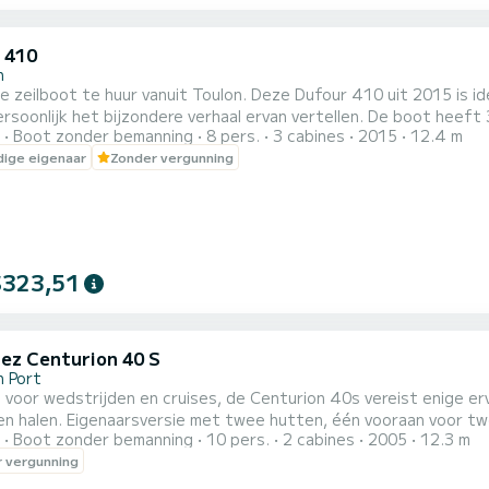
 410
n
e zeilboot te huur vanuit Toulon. Deze Dufour 410 uit 2015 is ide
het bijzondere verhaal ervan vertellen. De boot heeft 3 hutten en is voorzien van 2 toiletten met douche. Het
Boot zonder bemanning
8 pers.
3 cabines
2015
12.4 m
n capaciteit van 8-9 personen. Met een totale lengte van 12,40
ige eigenaar
Zonder vergunning
vakantie op het water in de omgeving van
$323,51
ez Centurion 40 S
n Port
t voor wedstrijden en cruises, de Centurion 40s vereist enige e
en halen. Eigenaarsversie met twee hutten, één vooraan voor t
Boot zonder bemanning
10 pers.
2 cabines
2005
12.3 m
enen en een kind). De banken in de salon kunnen worden omgevo
 vergunning
n, dekens, lakens en kussens zijn beschikbaar. USB-aansluiting
ng. Tv en ver...