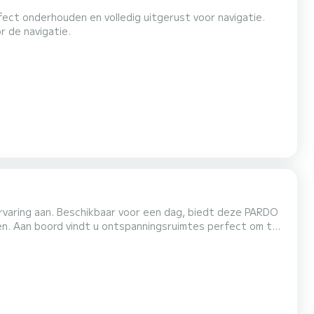
r de navigatie.
ervaring aan. Beschikbaar voor een dag, biedt deze PARDO
en. Aan boord vindt u ontspanningsruimtes perfect om te
nals een comfortabele zithoek om een maaltijd of een
s en u de juwelen van de Golf van Saint-Tropez en om...