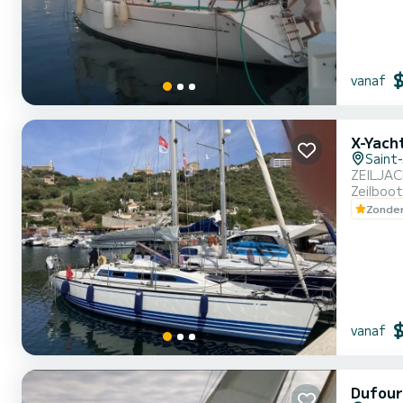
vanaf
X-Yach
Saint
ZEILJAC
Zeilboot
Zonder
vanaf
Dufour