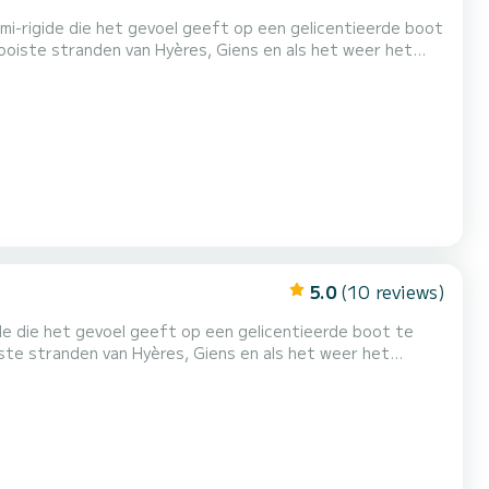
mi-rigide die het gevoel geeft op een gelicentieerde boot
mooiste stranden van Hyères, Giens en als het weer het
rigide meer dan comfortabel! Gemakkelijk te besturen, u zult een droomdag beleven met vrienden of familie! Brand...
5.0
(10 reviews)
ide die het gevoel geeft op een gelicentieerde boot te
iste stranden van Hyères, Giens en als het weer het
meer dan comfortabel! Makkelijk te besturen, u zult een droomdag beleven met vrienden of familie! Brandstofpakket te...