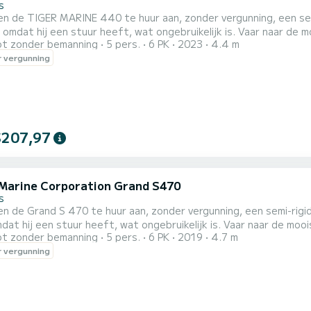
s
en de TIGER MARINE 440 te huur aan, zonder vergunning, een se
 omdat hij een stuur heeft, wat ongebruikelijk is. Vaar naar de 
t zonder bemanning
5 pers.
6 PK
2023
4.4 m
erust met een zonnetent om in de schaduw te blijven, een zonnedek en een tafel, is deze semi-
 vergunning
$207,97
Marine Corporation Grand S470
s
en de Grand S 470 te huur aan, zonder vergunning, een semi-rig
dat hij een stuur heeft, wat ongebruikelijk is. Vaar naar de moo
t zonder bemanning
5 pers.
6 PK
2019
4.7 m
ien van een zonnetent om in de schaduw te zijn, een zonnebed en een tafel, is deze semi-rigide
 vergunning