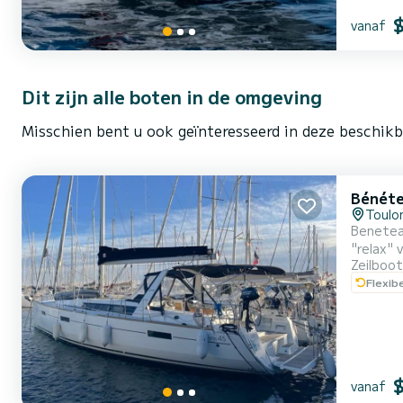
vanaf
Dit zijn alle boten in de omgeving
Misschien bent u ook geïnteresseerd in deze beschik
Bénéte
Toulo
Beneteau
"relax" 
Zeilboot
vaste r
Flexib
verwarmi
vanaf