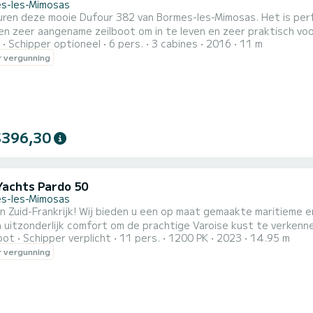
s-les-Mimosas
e mooie Dufour 382 van Bormes-les-Mimosas. Het is perfect onderhouden en volledig uitgerust voor navigatie.
en zeer aangename zeilboot om in te leven en zeer praktisch voo
Schipper optioneel
6 pers.
3 cabines
2016
11 m
 vergunning
$396,30
Yachts Pardo 50
s-les-Mimosas
n Zuid-Frankrijk! Wij bieden u een op maat gemaakte maritieme 
 uitzonderlijk comfort om de prachtige Varoise kust te verkenn
oot
Schipper verplicht
11 pers.
1200 PK
2023
14.95 m
 van de mediterrane zon, met ligstoelen voor en achteraan, eve
 vergunning
te delen met uw dierbaren. Wij kunnen u adviseren over vaarroute