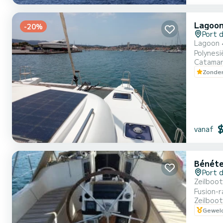
Lagoon
-20%
Port d
Lagoon 4
Polynesi
Catama
Zonder
vanaf
Bénéte
Port d
Zeilboot in z
Zeilboot
Geweld