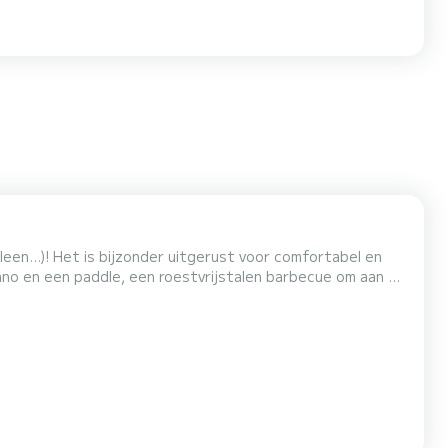
een...)! Het is bijzonder uitgerust voor comfortabel en
ano en een paddle, een roestvrijstalen barbecue om aan de
trische toiletten. Het heeft ook een luchtontvochtiger,
n in alle seizoenen. Handdoeken en badlakens zij...