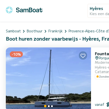
Hyères
Kies een d
Samboat
Boothuur
Frankrijk
Provence-Alpes-Côte d'
Boot huren zonder vaarbewijs - Hyères, Fr
Founta
-10%
Porque
Moderne
Hyères-
Catama
Zonder
vanaf