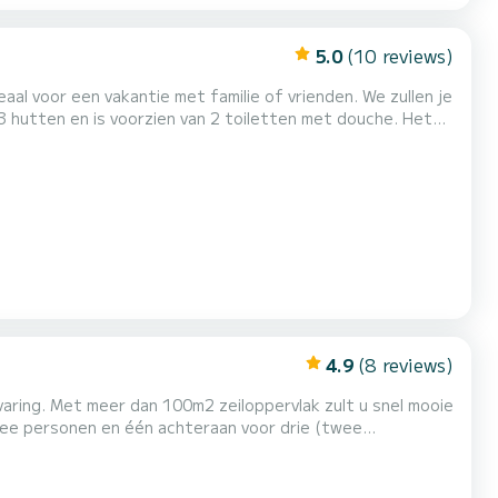
5.0
(10 reviews)
aal voor een vakantie met familie of vrienden. We zullen je
 meter en een vermogen van 55 pk, is het ideaal voor een
 Toulon. De boot is uitgerust met een grootzeil met latten en een rol...
4.9
(8 reviews)
rvaring. Met meer dan 100m2 zeiloppervlak zult u snel mooie
wee personen en één achteraan voor drie (twee
rmd tot extra slaapplaatsen voor twee personen.
en, zonnepanelen, 400L water, 200L diesel, LED-