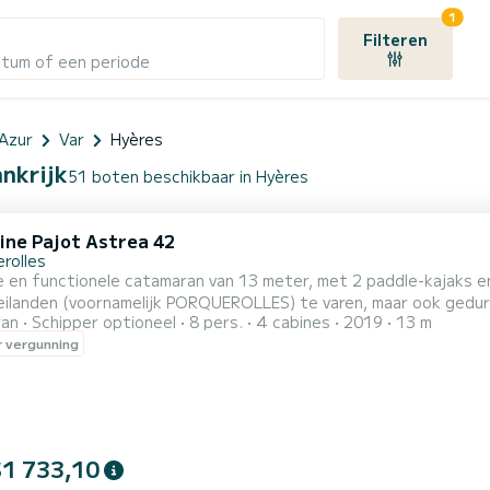
1
Filteren
atum of een periode
Azur
Var
Hyères
ankrijk
51 boten beschikbaar in Hyères
ine Pajot Astrea 42
rolles
 en functionele catamaran van 13 meter, met 2 paddle-kajaks e
eilanden (voornamelijk PORQUEROLLES) te varen, maar ook ged
ran
Schipper optioneel
8 pers.
4 cabines
2019
13 m
 vergunning
$1 733,10