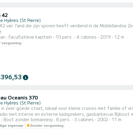
 42
e Hyères (St Pierre)
2 van 7and die zijn sporen heeft verdiend in de Middellandse Zee. 
ë.
ran
Facultatieve kapitein
10 pers.
4 cabines
2019
12 m
 vergunning
$396,53
au Oceanis 370
e Hyères (St Pierre)
eer goede staat, ideaal voor kleine cruises met familie of vrienden. 3 hutten, douche, elektrisch toi
Fusion-radio met 
Boot zonder bemanning
8 pers.
3 cabines
2002
11 m
ige eigenaar
Zonder vergunning