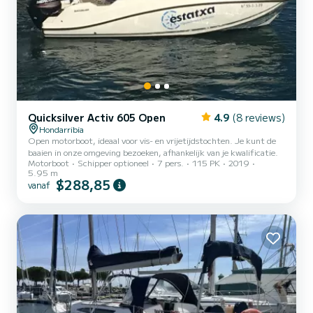
Quicksilver Activ 605 Open
4.9
(8 reviews)
Hondarribia
Open motorboot, ideaal voor vis- en vrijetijdstochten. Je kunt de
baaien in onze omgeving bezoeken, afhankelijk van je kwalificatie.
Motorboot
Schipper optioneel
7 pers.
115 PK
2019
5.95 m
$288,85
vanaf