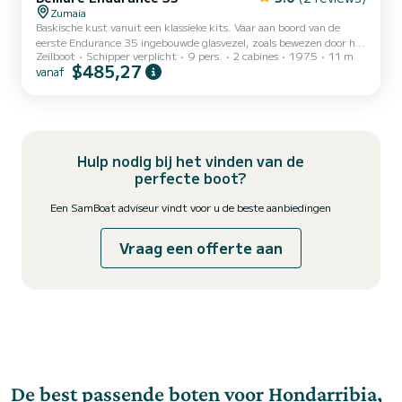
Zumaia
Baskische kust vanuit een klassieke kits. Vaar aan boord van de
eerste Endurance 35 ingebouwde glasvezel, zoals bewezen door het
Zeilboot
Schipper verplicht
9 pers.
2 cabines
1975
11 m
eigendomscertificaat nr. 001.
$485,27
vanaf
Hulp nodig bij het vinden van de
perfecte boot?
Een SamBoat adviseur vindt voor u de beste aanbiedingen
Vraag een offerte aan
De best passende boten voor Hondarribia,