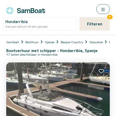
1
Hondarribia
Filteren
Kies een datum of een periode
Samboat
Boothuur
Spanje
Basque Country
Gipuzkoa
Hond
Bootverhuur met schipper - Hondarribia, Spanje
17 boten beschikbaar in Hondarribia