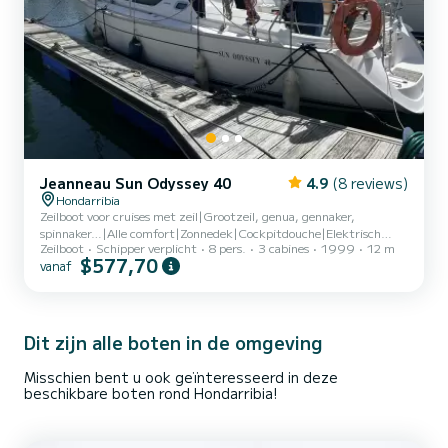
Jeanneau Sun Odyssey 40
4.9
(8 reviews)
Hondarribia
Zeilboot voor cruises met zeil|Grootzeil, genua, gennaker,
spinnaker…|Alle comfort|Zonnedek|Cockpitdouche|Elektrisch
Zeilboot
Schipper verplicht
8 pers.
3 cabines
1999
12 m
toilet|
$577,70
vanaf
Dit zijn alle boten in de omgeving
Misschien bent u ook geïnteresseerd in deze
beschikbare boten rond Hondarribia!