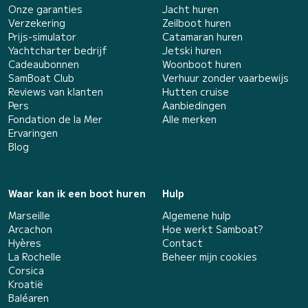
Onze garanties
Jacht huren
Verzekering
Zeilboot huren
Prijs-simulator
Catamaran huren
Yachtcharter bedrijf
Jetski huren
Cadeaubonnen
Woonboot huren
SamBoat Club
Verhuur zonder vaarbewijs
Reviews van klanten
Hutten cruise
Pers
Aanbiedingen
Fondation de la Mer
Alle merken
Ervaringen
Blog
Waar kan ik een boot huren
Hulp
Marseille
Algemene hulp
Arcachon
Hoe werkt Samboat?
Hyères
Contact
La Rochelle
Beheer mijn cookies
Corsica
Kroatië
Baléaren