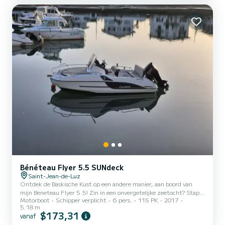
Bénéteau Flyer 5.5 SUNdeck
Saint-Jean-de-Luz
Ontdek de Baskische Kust op een andere manier, aan boord van
mijn Beneteau Flyer 5.5! Zin in een onvergetelijke zeetocht? Stap
Motorboot
Schipper verplicht
6 pers.
115 PK
2017
aan boord van mijn Beneteau Flyer 5.5 met schipper (mezelf), een
5.18 m
gepassioneerde zeiler en kenner van de Baskische kust. Op het
$173,31
vanaf
programma, afhankelijk van je wensen: -️ Een wandeling langs de