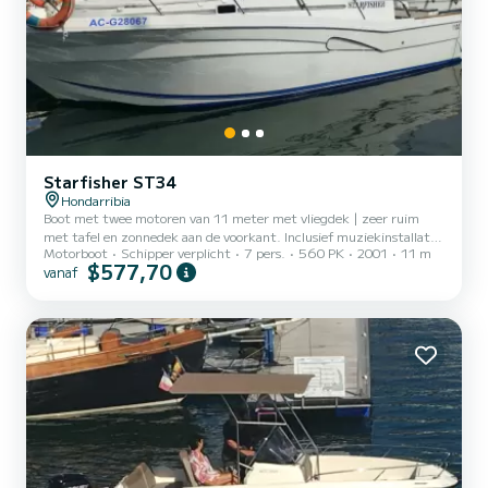
Starfisher ST34
Hondarribia
Boot met twee motoren van 11 meter met vliegdek | zeer ruim
met tafel en zonnedek aan de voorkant. Inclusief muziekinstallatie,
Motorboot
Schipper verplicht
7 pers.
560 PK
2001
11 m
zoetwaterdouche, wc, radar, sonar, automatische piloot, koelkast,
$577,70
vanaf
vriezer. | Boot geschikt voor uitstapjes, tonijnvissen, makreelvissen,
bodemvissen en allerlei evenementen. | Je kunt de prachtige kliffen
van de Monte Jaizkibel en de kustlijn ontdekken, inclusief San
Juan De Luz, Biarritz, Bayonne, San Sebastián. | Inclusief
vismateriaal. | Onderhandelbare vaartijden