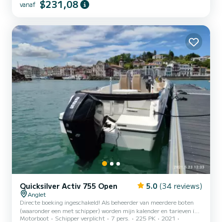
$231,08
vanaf
Quicksilver Activ 755 Open
5.0
(34 reviews)
Anglet
Directe boeking ingeschakeld! Als beheerder van meerdere boten
(waaronder een met schipper) worden mijn kalender en tarieven in
Motorboot
Schipper verplicht
7 pers.
225 PK
2021
real-time bijgewerkt door een geautomatiseerd systeem. Alles is zo