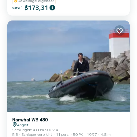
Geweldige eigenaar
$173,31
vanaf
Narwhal WB 480
Anglet
Semi-rigide 4.80m 50CV 4T
RIB
Schipper verplicht
11 pers.
50 PK
1997
4.8 m