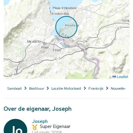
Leaflet
Samboat
Boothuur
Locatie Motorboot
Frankrijk
Nouvelle-Aqu
Over de eigenaar, Joseph
Joseph
Super Eigenaar
Lid sinds 2018