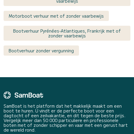
vaarbewijs
Motorboot verhuur met of zonder vaarbewijs
Bootverhuur Pyrénées-Atlantiques, Frankrijk met of
zonder vaarbewijs
Bootverhuur zonder vergunning
SamBoat is het platform dat het makkelijk maakt om een
boot te huren. U vindt er de perfecte boot voor een
dagtocht of een zeilvakantie, en dit tegen de beste prijs.
Vergelijk meer dan 50 000 particuliere en professionele
boten met of zonder schipper en vaar met een gerust hart
de wereld rond.