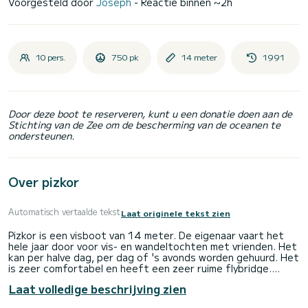
Voorgesteld door
Joseph
- Reactie binnen ~2h
10 pers.
750 pk
14 meter
1991
Door deze boot te reserveren, kunt u een donatie doen aan de
Stichting van de Zee om de bescherming van de oceanen te
ondersteunen.
Over pizkor
Automatisch vertaalde tekst
Laat originele tekst zien
Pizkor is een visboot van 14 meter. De eigenaar vaart het
hele jaar door voor vis- en wandeltochten met vrienden. Het
kan per halve dag, per dag of 's avonds worden gehuurd. Het
is zeer comfortabel en heeft een zeer ruime flybridge.
Pizkor zal blij zijn om u aan boord te verwelkomen om u de
Laat volledige beschrijving zien
Baskische kust te laten zien, zowel aan de Spaanse als aan