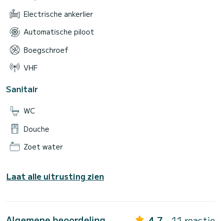
Electrische ankerlier
Automatische piloot
Boegschroef
VHF
Sanitair
WC
Douche
Zoet water
Laat alle uitrusting zien
Algemene beoordeling
4.7
- 11 reactie