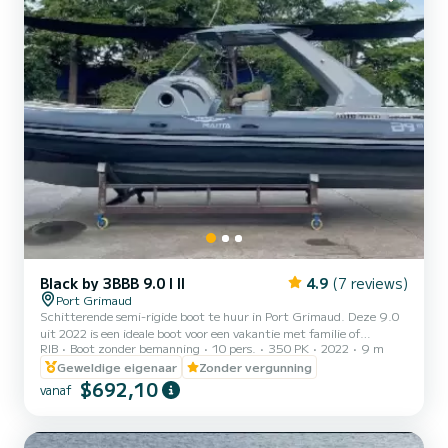
Black by 3BBB 9.0 I II
4.9
(7 reviews)
Port Grimaud
Schitterende semi-rigide boot te huur in Port Grimaud. Deze 9.0
uit 2022 is een ideale boot voor een vakantie met familie of
RIB
Boot zonder bemanning
10 pers.
350 PK
2022
9 m
vrienden. Op deze 9 meter lange boot beleef je gegarandeerd een
bijzondere dag of week. De bootcapaciteit is 10 personen. Het
Geweldige eigenaar
Zonder vergunning
heeft de volgende uitrusting: USB-aansluiting, dekdouche,
$692,10
vanaf
zwemplatform, Bluetooth-verbinding. U kunt ons uw
reserveringsaanvraag sturen op SamBoat!