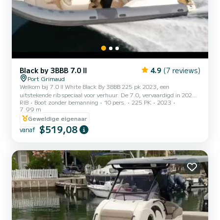
Black by 3BBB 7.0 II
4.9
(7 reviews)
Port Grimaud
Welkom bij 7.0 II White Black By 3BBB 225 pk 2023, een
uitstekende rib speciaal voor verhuur. De 7.0, vervaardigd in 2023,
RIB
Boot zonder bemanning
10 pers.
225 PK
2023
neemt je mee naar de mooiste ankerplaatsen van Port Grimaud. Je
7.99 m
brengt gegarandeerd een uitzonderlijke dag of week door op deze 8
Geweldige eigenaar
meter lange boot. De bootcapaciteit is 10 personen. Het heeft de
$519,08
volgende uitrusting: USB-aansluiting, Dekdouche, Zwemplatform,
vanaf
Bluetooth-verbinding. Wij nodigen u uit om ons rechtstreeks op het
platform een verzoek te sturen.