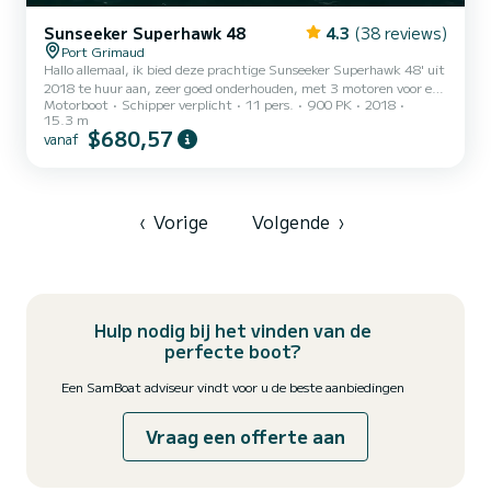
Sunseeker Superhawk 48
4.3
(38 reviews)
Port Grimaud
Hallo allemaal, ik bied deze prachtige Sunseeker Superhawk 48' uit
2018 te huur aan, zeer goed onderhouden, met 3 motoren voor een
Motorboot
Schipper verplicht
11 pers.
900 PK
2018
totaal van 900pk vanuit Cannes, Golfe Juan, Antibes, Nice,
15.3 m
Monaco en Saint Tropez. Het schip biedt plaats aan maximaal 11
$680,57
vanaf
personen + de schipper. Het is volledig uitgerust en biedt veel
comfort voor een uitje met vrienden of familie dat u onvergetelijke
herinneringen zal bezorgen. U kunt genieten van een vaartocht
waarbij u de prachtige kusten van de Middellandse Zee...
‹
Vorige
Volgende
›
Hulp nodig bij het vinden van de
perfecte boot?
Een SamBoat adviseur vindt voor u de beste aanbiedingen
Vraag een offerte aan