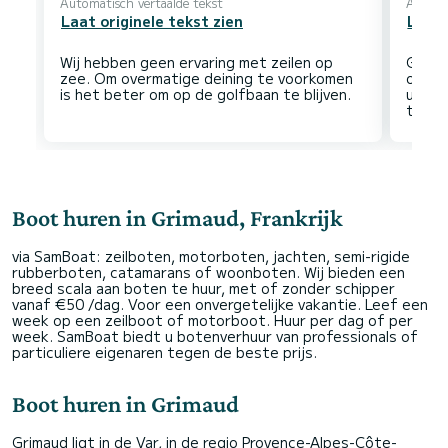
Automatisch vertaalde tekst
Automa
Laat originele tekst zien
Laat 
Wij hebben geen ervaring met zeilen op
Goed 
zee. Om overmatige deining te voorkomen
of la
uitle
Boot huren in Grimaud, Frankrijk
via SamBoat: zeilboten, motorboten, jachten, semi-rigide
rubberboten, catamarans of woonboten. Wij bieden een
breed scala aan boten te huur, met of zonder schipper
vanaf €50 /dag. Voor een onvergetelijke vakantie. Leef een
week op een zeilboot of motorboot. Huur per dag of per
week. SamBoat biedt u botenverhuur van professionals of
particuliere eigenaren tegen de beste prijs.
Boot huren in Grimaud
Grimaud ligt in de Var, in de regio Provence-Alpes-Côte-