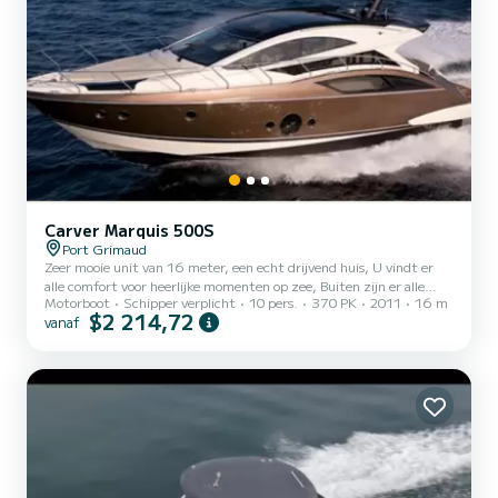
Carver Marquis 500S
Port Grimaud
Zeer mooie unit van 16 meter, een echt drijvend huis, U vindt er
alle comfort voor heerlijke momenten op zee, Buiten zijn er alle
Motorboot
Schipper verplicht
10 pers.
370 PK
2011
16 m
faciliteiten waardoor u kunt genieten van zowel nautische als
$2 214,72
vanaf
wateractiviteiten evenals alle comfort voor uw momenten van
ontspanning, Het interieur kan de continuïteit zijn van de
buitenruimtes, maar het kan ook worden afgesloten door een
enorme erker die toegang geeft tot een comfortabele woonkamer
waar u zich voelt leuk vinden thuis, 3 prachtige hutten en 2 douc...