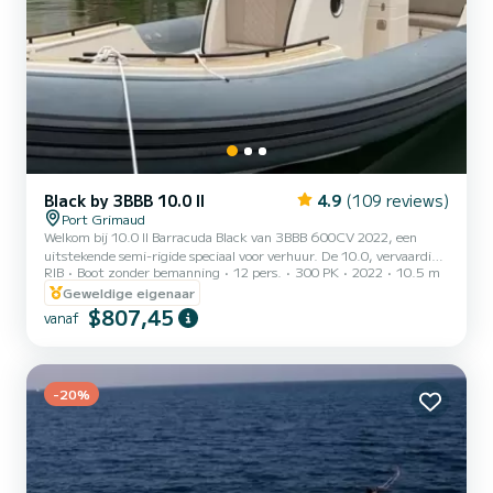
Black by 3BBB 10.0 II
4.9
(109 reviews)
Port Grimaud
Welkom bij 10.0 II Barracuda Black van 3BBB 600CV 2022, een
uitstekende semi-rigide speciaal voor verhuur. De 10.0, vervaardigd
RIB
Boot zonder bemanning
12 pers.
300 PK
2022
10.5 m
in 2022, neemt je mee naar de mooiste ankerplaatsen van Port
Grimaud. Je brengt gegarandeerd een uitzonderlijke dag of week
Geweldige eigenaar
door op deze 11 meter lange boot. De bootcapaciteit is 12
$807,45
vanaf
personen. Het heeft de volgende uitrusting: USB-aansluiting,
dekdouche, zwemplatform, Bluetooth-verbinding. U kunt ons uw
reserveringsaanvraag sturen op SamBoat!
-20%