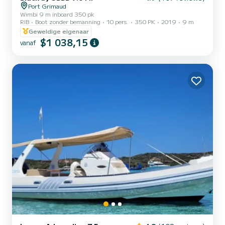
Port Grimaud
Wimbi 9 m inboard 350 pk
RIB
Boot zonder bemanning
10 pers.
350 PK
2019
9 m
Geweldige eigenaar
$1 038,15
vanaf