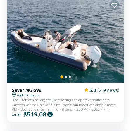
Saver MG 698
5.0
(2 reviews)
Port Grimaud
Bied uzelf een onvergetelijke ervaring aan op de kristalheldere
wateren van de Golf van Saint-Tropez aan boord van onze 7 meter
RIB
Boot zonder bemanning
8 pers.
250 PK
2022
7 m
lange semi-rigide Saver MG 698, een moderne en krachtige boot,
$519,08
vanaf
uitgerust met een 250 PK Mercury motor voor snel en aangenaam
varen. Kenmerken van de boot: Model: Saver MG 698 - 7 meter
Motorisatie: Mercury 250 PK motor voor buitengewone prestaties
Capaciteit: Tot 8 personen voor een uitje met familie of vrienden