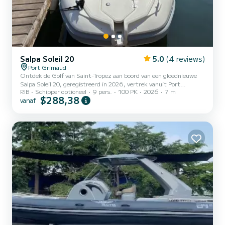
Salpa Soleil 20
5.0
(4 reviews)
Port Grimaud
Ontdek de Golf van Saint-Tropez aan boord van een gloednieuwe
Salpa Soleil 20, geregistreerd in 2026, vertrek vanuit Port
RIB
Schipper optioneel
9 pers.
100 PK
2026
7 m
Grimaud. Waarom kiezen voor deze rubberboot? Omdat het het
$288,38
vanaf
comfort van een moderne boot combineert met de stabiliteit en
het gemak van een compacte en handelbare RIB. Het is de ideale
oplossing om een ontspannen dag op zee door te brengen, de
mooiste stranden in de omgeving te bereiken en elk moment aan
boord te genieten met familie of vrienden. De verfijnde witte
Carbon-kl...