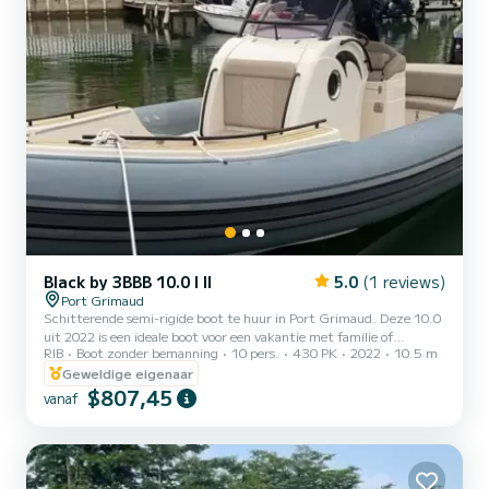
Black by 3BBB 10.0 I II
5.0
(1 reviews)
Port Grimaud
Schitterende semi-rigide boot te huur in Port Grimaud. Deze 10.0
uit 2022 is een ideale boot voor een vakantie met familie of
RIB
Boot zonder bemanning
10 pers.
430 PK
2022
10.5 m
vrienden. Op deze boot met een lengte van 11 meter beleef je
gegarandeerd een bijzondere dag of week. De bootcapaciteit is 10
Geweldige eigenaar
personen. Het heeft de volgende uitrusting: USB-aansluiting,
$807,45
vanaf
dekdouche, zwemplatform, Bluetooth-verbinding. U kunt ons uw
reserveringsaanvraag sturen op SamBoat!