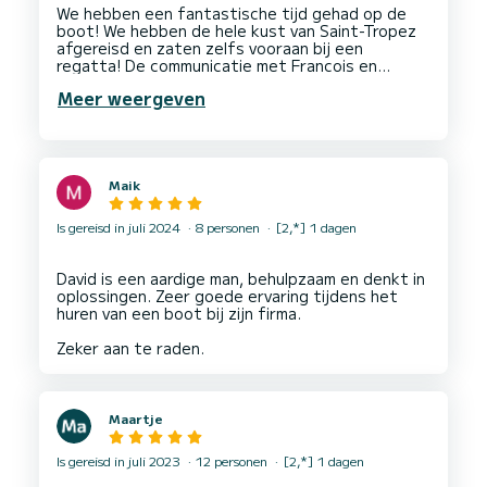
We hebben een fantastische tijd gehad op de
boot! We hebben de hele kust van Saint-Tropez
afgereisd en zaten zelfs vooraan bij een
regatta! De communicatie met Francois en
Zuzanna vooraf was erg prettig. Na afloop was
Meer weergeven
onze ontmoeting met Francois een pluspunt, we
hadden het niet verwacht! Zo'n aardige en
Maik
Is gereisd in juli 2024
8 personen
[2,*] 1 dagen
David is een aardige man, behulpzaam en denkt in
oplossingen. Zeer goede ervaring tijdens het
huren van een boot bij zijn firma.
Maartje
Is gereisd in juli 2023
12 personen
[2,*] 1 dagen