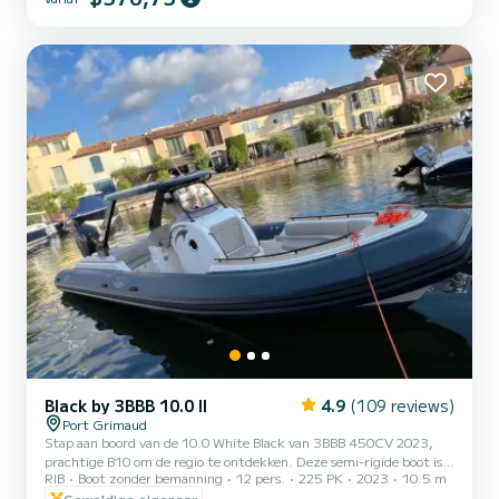
Black by 3BBB 10.0 II
4.9
(109 reviews)
Port Grimaud
Stap aan boord van de 10.0 White Black van 3BBB 450CV 2023,
prachtige B10 om de regio te ontdekken. Deze semi-rigide boot is
RIB
Boot zonder bemanning
12 pers.
225 PK
2023
10.5 m
in 2023 gebouwd om comfort en prestaties op zee te garanderen.
U zult gegarandeerd een uitzonderlijke dag of week doorbrengen
Geweldige eigenaar