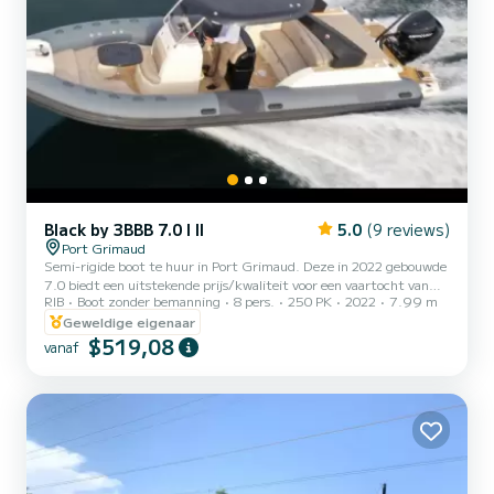
Black by 3BBB 7.0 I II
5.0
(9 reviews)
Port Grimaud
Semi-rigide boot te huur in Port Grimaud. Deze in 2022 gebouwde
7.0 biedt een uitstekende prijs/kwaliteit voor een vaartocht van
RIB
Boot zonder bemanning
8 pers.
250 PK
2022
7.99 m
enkele dagen of enkele weken. Op deze boot met een lengte van 8
meter brengt u gegarandeerd een uitzonderlijke dag of week door.
Geweldige eigenaar
De bootcapaciteit is 8 personen. Het heeft de volgende uitrusting:
$519,08
vanaf
USB-aansluiting, dekdouche, zwemplatform, Bluetooth-
verbinding. U kunt ons uw reserveringsaanvraag sturen op
SamBoat!