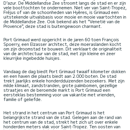
D'azur. De Middellandse Zee stroomt langs de stad en er zijn
vele boottochten te ondernemen. Niet ver van Saint-Tropez,
Fréjus of van de schoonheden van Hyères, is Grimaud een
uitstekende uitvalsbasis voor mooie en mooie vaartochten in
de Middellandse Zee. Ook bekend als het "Venetië van de
Provence", deze stad is buitengewoon charmant.
Port Grimaud werd opgericht in de jaren 60 toen François
Spoerry, een Elzasser architect, deze moeraslanden kocht
om zijn droomstad te bouwen. Dit verklaart de originaliteit
van de architectuur van de stad, met zijn kleine en zeer
kleurrijke ingebedde huisjes.
Vandaag de dag biedt Port Grimaud twaalf kilometer dokken
en een haven die plaats biedt aan 2.000 boten. De stad
trekt jaarlijks enkele honderdduizenden bezoekers. Met zijn
milde klimaat, zandstranden, grote palmbomen, gezellige
straatjes en de beroemde markt is Port Grimaud een
eersteklas bestemming voor uw vakantie met vrienden,
familie of geliefde.
Het strand in het centrum van Port Grimaud is het
belangrijkste strand van de stad. Gelegen aan de rand van
het centrum van de stad, strekt het zich uit over enkele
honderden meters vlak voor Saint-Tropez. Ten oosten van