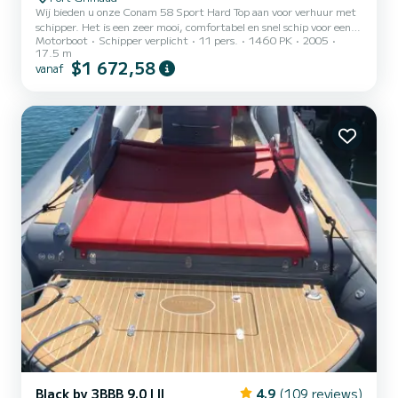
Wij bieden u onze Conam 58 Sport Hard Top aan voor verhuur met
schipper. Het is een zeer mooi, comfortabel en snel schip voor een
Motorboot
Schipper verplicht
11 pers.
1460 PK
2005
dag of meerdere nachten. Het is voorzien van airconditioning. Te
17.5 m
voorzien in aanvulling: - Schipper €380/dag - Brandstofpakket:
$1 672,58
vanaf
Heen en terug Pampelonne en Cap Camarat brandstof €550 Heen
en terug Pampelonne + Cap Tayat brandstof €650 Heen en terug
Cannes Iles de Lerins brandstof €1300 Heen en terug Port Cros
brandstof €1400 Heen en terug Porquerolles brandstof €1650...
Black by 3BBB 9.0 I II
4.9
(109 reviews)