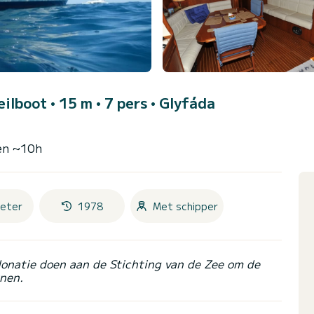
eilboot • 15 m • 7 pers •
Glyfáda
nen ~10h
eter
1978
Met schipper
donatie doen aan de Stichting van de Zee om de
nen.