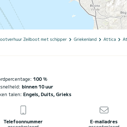
ootverhuur Zeilboot met schipper
Griekenland
Attica
A
rdpercentage:
100
%
esnelheid:
binnen 10 uur
ken talen:
Engels, Duits, Grieks
Telefoonnummer
E-mailadres
gecontroleerd
gecontroleerd