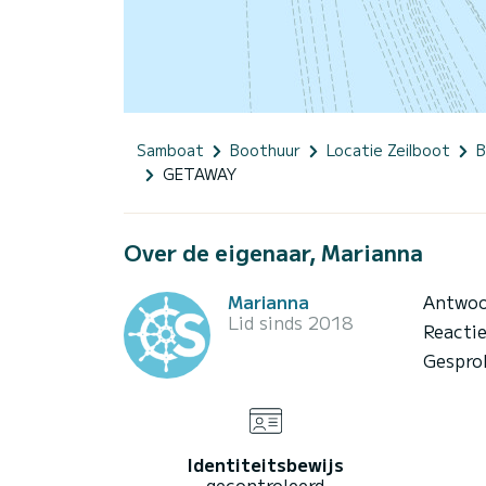
Samboat
Boothuur
Locatie Zeilboot
B
GETAWAY
Over de eigenaar, Marianna
Marianna
Antwoo
Lid sinds 2018
Reacti
Gespro
Identiteitsbewijs
gecontroleerd