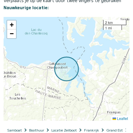
Verplaats je op de kaart door twee vingers te gebruiken
Nauwkeurige locatie:
2 km
+
1 mi
−
Leaflet
Samboat
Boothuur
Locatie Zeilboot
Frankrijk
Grand Est
M