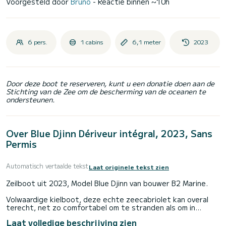
Voorgesteld door
Bruno
- Reactie binnen ~10h
6 pers.
1 cabins
6,1 meter
2023
Door deze boot te reserveren, kunt u een donatie doen aan de
Stichting van de Zee om de bescherming van de oceanen te
ondersteunen.
Over Blue Djinn Dériveur intégral, 2023, Sans
Permis
Automatisch vertaalde tekst
Laat originele tekst zien
Zeilboot uit 2023, Model Blue Djinn van bouwer B2 Marine.
Volwaardige kielboot, deze echte zeecabriolet kan overal
terecht, net zo comfortabel om te stranden als om in
ondiep water te ankeren.
Laat volledige beschrijving zien