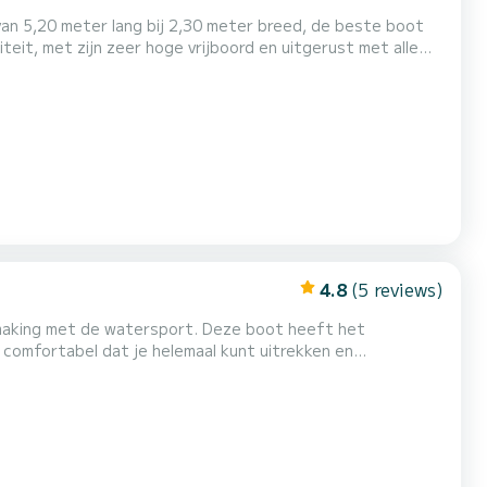
van 5,20 meter lang bij 2,30 meter breed, de beste boot
iteit, met zijn zeer hoge vrijboord en uitgerust met alle
veiligheidsuitrusting. Wij bieden hengels, een SUP-board en
ige dag van 6 uur en een halve dag...
4.8
(5 reviews)
smaking met de watersport. Deze boot heeft het
omfortabel dat je helemaal kunt uitrekken en
 vanaf de console, heeft een veiligheidskit,
io, bimini-top, zonnedek voorop, zwemtrap en koelkast.