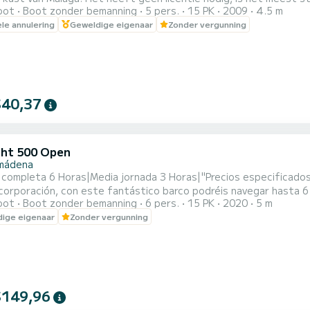
oot
Boot zonder bemanning
5 pers.
15 PK
2009
4.5 m
elflozende kuip. Voorzien van een zonnedek aan de voorkant, een
ele annulering
Geweldige eigenaar
Zonder vergunning
gekeurde reddingsvesten voor vier personen. Yamaha 15 pk motor
$40,37
ht 500 Open
mádena
completa 6 Horas|Media jornada 3 Horas|"Precios especificados 
corporación, con este fantástico barco podréis navegar hasta 6 
oot
Boot zonder bemanning
6 pers.
15 PK
2020
5 m
necesario para pasar un expendido día en el mar:|-GPS|-Radio Blu
ige eigenaar
Zonder vergunning
 de proa|-Mesa de popa desmontable|-Amplios sitios para almace
$149,96