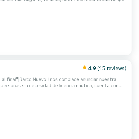
 bimini-top, radio en MP3. Compleet veiligheidsuitrusting
, maximale vaargebied van 2 mijl. Anke...
4.9
(15 reviews)
al final"|Barco Nuevo!! nos complace anunciar nuestra
personas sin necesidad de licencia náutica, cuenta con
etooth (320w)|-Toma de carga para móvil|-Toldo bimini|-
namiento|-Escalera de baño|-Equipo de seguridad compl...