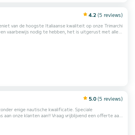
4.2
(5 reviews)
n vaarbewijs nodig te hebben, het is uitgerust met alles
rgplaatsen -Zwemtrap -Volledige veiligheidsuitr...
5.0
(5 reviews)
onder enige nautische kwalificatie. Speciale
s aan onze klanten aan!! Vraag vrijblijvend een offerte aan
-top, enz... Geniet van het varen met vrienden of familie
lledige dag 6 uur * Brandstof (10€/uur verhuur met...