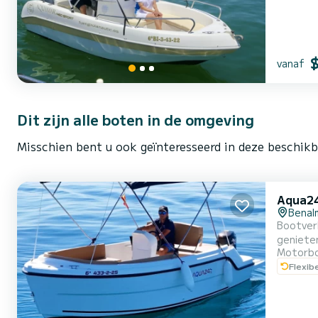
vanaf
Dit zijn alle boten in de omgeving
Misschien bent u ook geïnteresseerd in deze beschikb
Aqua24
Benal
Bootverhuur zon
genieten
Motorb
ouder dan 18 jaar kan het huren!
Flexib
spotten
met...