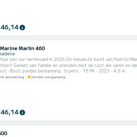
$46,14
 Marine Marlin 460
mádena
er uur vernieuwd in 2026 De nieuwste boot van Puerto Marina Flexibele in- en uitchecktijden, we passen ons 
e zee je brengen. Perfect om een dag door te brengen met
oot
Boot zonder bemanning
6 pers.
15 PK
2023
4.6 m
of vrienden. Boot met muzieksysteem, bimini-top, zonnedek, zwe
ele annulering
Zonder vergunning
$46,14
500