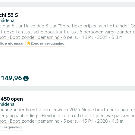
chi 53 S
mádena
3 Uur "Specifieke prijzen aan het einde" Geniet van de hoogste Italiaanse kwaliteit op onze Trimarchi
t deze fantastische boot kunt u tot 6 personen varen zonder ee
oot
Boot zonder bemanning
6 pers.
15 PK
2021
5.3 m
oor een prachtige dag op zee: -Dieptemeter/GPS -Bluetooth-radio (320w) -Oplaadpunt voor mobiel -Bimini-
ige eigenaar
Zonder vergunning
nedek voor -Zonnedek achter -Afneembare boegtafel -Ruime opbe
$149,96
 450 open
mádena
uur zonder licentie vernieuwd in 2026 Mooie boot om te huren z
rgangaanbieding!!! Flexibele in- en uitchecktijden, we passen on
oot
Boot zonder bemanning
5 pers.
15 PK
2020
4.5 m
uren die u wilt huren. Nieuwe boot met teakdek, USB-radio, bimini
 vergunning
 kust van Malaga, ontdek de stranden en baaien vanuit zee. * Vo