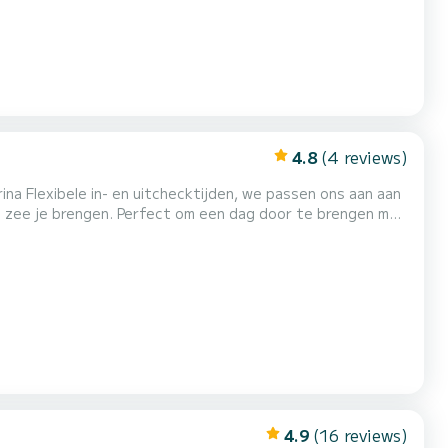
4.8
(4 reviews)
aan aan
mtrap, enz... zodat je het kunt huren zonder enige
nautische ervaring of opleiding ¡¡¡Iedereen kan het huren!!!! ¡¡¡Mis de kans niet!!!! *Volledige dag 6 uur *Brandstof (...
4.9
(16 reviews)