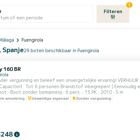
1
a
Filteren
atum of een periode
 Málaga
Fuengirola
, Spanje
29 boten beschikbaar in Fuengirola
y 160 BR
rola
gunning en beleef een onvergetelijke ervaring! VERHUUR BOOT SEARAY 15 PK - ZONDER VERGUNNING Lengte: 5
oot
Boot zonder bemanning
6 pers.
15 PK
2010
5 m
 2 UUR → 200€ 3 UUR → 300€ 4 UUR → 400€ 8 UUR → 600€ TARIEVEN (16
ele annulering
Geweldige eigenaar
Zonder vergunning
$248