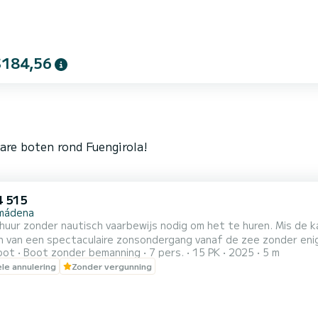
$184,56
are boten rond Fuengirola!
 515
mádena
der nautisch vaarbewijs nodig om het te huren. Mis de kans niet om de kust van Malaga te verkennen of te
 van een spectaculaire zonsondergang vanaf de zee zonder enige
oot
Boot zonder bemanning
7 pers.
15 PK
2025
5 m
 Creëer je eigen avontuur door te zwemmen in volle zee, te zonnen op ons zonnedek, dolfijnen te
ele annulering
Zonder vergunning
, te genieten van watersporten met onze trekboei, te vissen, e