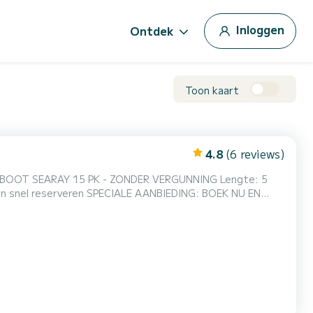
Inloggen
Ontdek
Toon kaart
4.8
(6 reviews)
SEPTEMBER - 30 APRIL): 2 UUR → 160€ 3 UUR → 240€ 4 UUR → 300€ 8 UUR → 500€ Terugbetaalbare borg: SLECHTS...