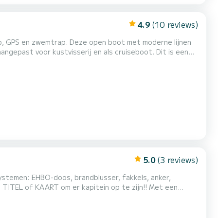
4.9
(10 reviews)
open boot met moderne lijnen
 voor kustvisserij en als cruiseboot. Dit is een
s naar de beste optie in
de haven van Fuengirola navigeren zonder licentie, nou, je hebt het al gevonden! De prijs is inclusief: - Brandstof -...
5.0
(3 reviews)
systemen: EHBO-doos, brandblusser, fakkels, anker,
5 bemanningsleden is het de ideale boot om er een dag
eerd dat iedereen, zonder voorafgaande kennis van