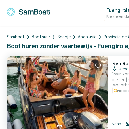
Fuengirol
Kies een d
Samboat
Boothuur
Spanje
Andalusië
Provincia de
Boot huren zonder vaarbewijs - Fuengirola
Sea Ra
Fuengi
Vaar zonder ver
meter | Capaciteit: Tot 6 personen Brandstof inbegrepen! | Eenvoudig en snel reserveren SPECIALE AANBIEDING: BOEK NU EN
Motorb
VERZEKER JE PLEK TARIEVEN (1 JUNI - 15 SEPTEMBER):
Flexib
vanaf