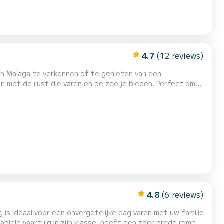
4.7
(12 reviews)
an Malaga te verkennen of te genieten van een
edek, zwemtrap, USB-radio, enz... om hem te huren zonder
4.8
(6 reviews)
 is ideaal voor een onvergetelijke dag varen met uw familie
abiele vaartuig in zijn klasse, heeft een zeer brede romp