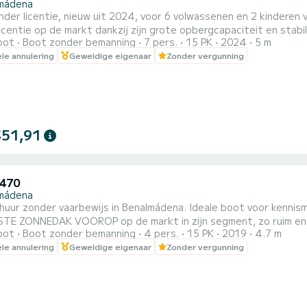
mádena
der licentie, nieuw uit 2024, voor 6 volwassenen en 2 kinderen 
icentie op de markt dankzij zijn grote opbergcapaciteit en stabil
oot
Boot zonder bemanning
7 pers.
15 PK
2024
5 m
 zoals bluetooth-radio, GPS, groot zonnedek, luifel en volledige 
ele annulering
Geweldige eigenaar
Zonder vergunning
t aan. Vraag vrijblijvend een offerte aan. Verhuur voor een volled
$51,91
470
mádena
huur zonder vaarbewijs in Benalmádena. Ideale boot voor kenni
E ZONNEDAK VOOROP op de markt in zijn segment, zo ruim en c
oot
Boot zonder bemanning
4 pers.
15 PK
2019
4.7 m
en terwijl je van de zon geniet. Het wordt met de hand bestuurd
ele annulering
Geweldige eigenaar
Zonder vergunning
vesten, muziek met bluetooth-verbinding naar Spotify, usb, rad
e verhuur 6 uur. CONTROLE...