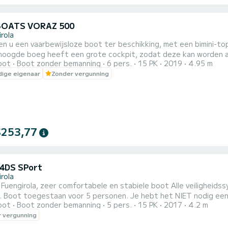
BOATS VORAZ 500
rola
 u een vaarbewijsloze boot ter beschikking, met een bimini-top, GPS en zwemtrap. Deze 
oogde boeg heeft een grote cockpit, zodat deze kan worden aangepast
oot
Boot zonder bemanning
6 pers.
15 PK
2019
4.95 m
t merk VORAZ, die een grote stabiliteit, sterkte en onzinkbare staat heeft. Als u op zoek wa
ige eigenaar
Zonder vergunning
$253,77
4DS SPort
rola
 Fuengirola, zeer comfortabele en stabiele boot Alle veiligheids
aan voor 5 personen. Je hebt het NIET nodig een TITEL of KAART om er kapitein op te zijn!! Met een
oot
Boot zonder bemanning
5 pers.
15 PK
2017
4.2 m
 van 15 pk, een lengte van 4,20 meter en een capaciteit voor 
 vergunning
oor te brengen vrienden of familie. Deze boot is zo geconfigur
, h...