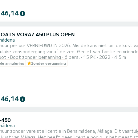
$46,14
BOATS VORAZ 450 PLUS OPEN
mádena
huur per uur VERNIEUWD IN 2026. Mis de kans niet om de kust v
gang vanaf de zee. Geniet van familie en vrienden met de rust die varen en de zee je bieden. Perfect om
oot
Boot zonder bemanning
6 pers.
15 PK
2022
4.5 m
gen met familie of vrienden. Voraz 450 Plus van 4,50 meter lengte met een motor van 15/40pk en capaciteit
ele annulering
Zonder vergunning
ersonen. De snelste boot in zijn categorie met bimini-top, zonn
$46,14
D-450
mádena
uur zonder vereiste licentie in Benalmádena, Málaga. Dit vaartuig
 kust van Málaga. Het heeft geen licentie nodig, is het meest st