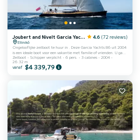
Joubert and Nivelt Garcia Yachts 86
4.6
(72 reviews)
Ellinikó
Ongelooflijke zeilboot te huur in . Deze Garcia Yachts 86 uit 2004
is een ideale boot voor een vakantie met familie of vrienden. U gaat
Zeilboot
Schipper verplicht
6 pers.
3 cabines
2004
een uitzonderlijke cruise maken op deze zeilboot van 26 meter. U
26.32 m
kunt maximaal 6 passagiers onderbrengen tijdens het cruisen en
$4 339,79
vanaf
profiteren van de 3 hutten met totaal comfort. Voor uw comfort
heeft Meliti 3 toiletten met een douche Deze boot is uitgerust
met een Furling grootzeil en een Furling genua. Het beschikt over
de volgende uitrusting: Buitenboordmoto...