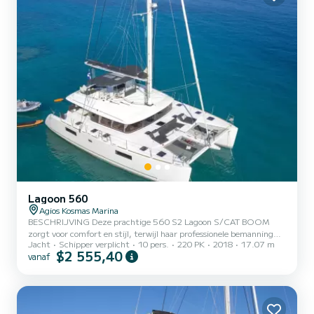
accommodatie voor maximaal 10 gas...
Lagoon 560
Agios Kosmas Marina
BESCHRIJVING Deze prachtige 560 S2 Lagoon S/CAT BOOM
zorgt voor comfort en stijl, terwijl haar professionele bemanning
Jacht
Schipper verplicht
10 pers.
220 PK
2018
17.07 m
van drie u in de watten legt, zodat u de meest memorabele cruise-
$2 555,40
vanaf
ervaring heeft. Van haar mooie flybridge en eetgedeelte in de open
lucht, tot haar schaduwrijke plekken op het hoofddek en de
zonnetrampolines vooraan, deze ruime catamaran biedt alle
mogelijkheden voor ontspanning en entertainment. Ontworpen
door de wereldberoemde talenten van het architectenbureau VPLP