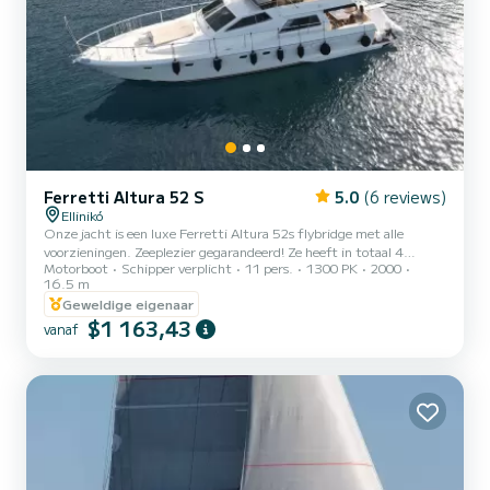
Ferretti Altura 52 S
5.0
(6 reviews)
Ellinikó
Onze jacht is een luxe Ferretti Altura 52s flybridge met alle
voorzieningen. Zeeplezier gegarandeerd! Ze heeft in totaal 4
Motorboot
Schipper verplicht
11 pers.
1300 PK
2000
hutten en 3 badkamers en kan gemakkelijk 6 personen plus 2
16.5 m
bemanningsleden herbergen. Het is volledig opgeknapt in 2022.
Geweldige eigenaar
Ook heeft het een tender Zodiac 3,8m met een 30pk motor. De
$1 163,43
ligging van de jachthaven (Agios kosmas Alimos) is een ideale
vanaf
uitvalsbasis om de prachtige Saronische eilanden (Aegina, Poros,
Hydra, Spetses) of de Cycladen (Kea, Syros, Paros, Mykonos, om er
maa...