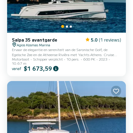
Salpa 35 avantgarde
5.0
(1 reviews)
Agios Kosmas Marina
Ervaar de elegantie en sereniteit van de Saronische Golf, de
Egeïsche Zee en de Atheense Rivièra met Yachts Athens. Cruise
Motorboot
Schipper verplicht
10 pers.
600 PK
2023
door afgelegen baaien, zwem in kristalhelder water. Neem een
10.67 m
drankje en geniet van een hapje terwijl u ontspant, of proef verse
$1 673,59
vanaf
vis in een lokaal restaurant. Geniet van snorkelen, wandelroutes in
de buurt en een verscheidenheid aan zeespeelgoed voor extra
opwinding en verkenning. Onze boot Apoolo straalt luxe en
moderniteit uit. De strakke lijnen, volledig configureerbare...