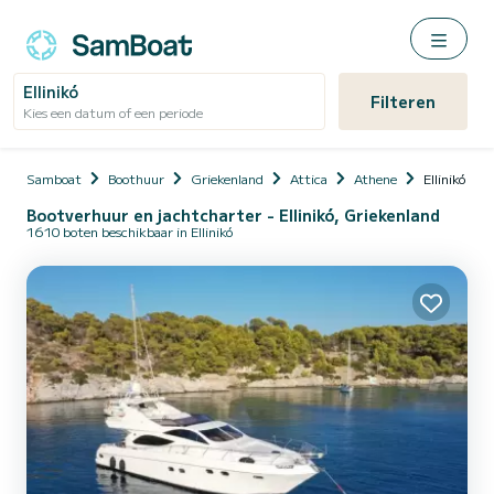
Ellinikó
Filteren
Kies een datum of een periode
Samboat
Boothuur
Griekenland
Attica
Athene
Ellinikó
Bootverhuur en jachtcharter - Ellinikó, Griekenland
1610 boten beschikbaar in Ellinikó