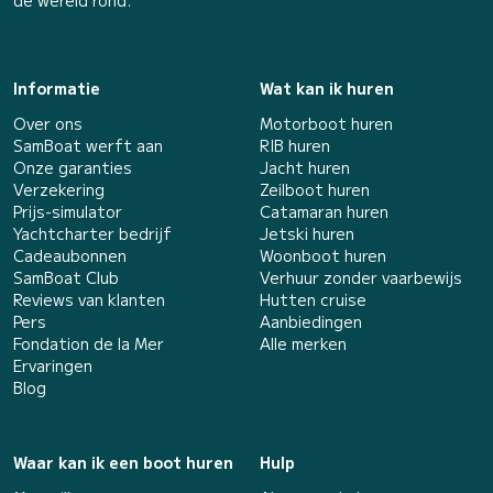
de wereld rond.
Informatie
Wat kan ik huren
Over ons
Motorboot huren
SamBoat werft aan
RIB huren
Onze garanties
Jacht huren
Verzekering
Zeilboot huren
Prijs-simulator
Catamaran huren
Yachtcharter bedrijf
Jetski huren
Cadeaubonnen
Woonboot huren
SamBoat Club
Verhuur zonder vaarbewijs
Reviews van klanten
Hutten cruise
Pers
Aanbiedingen
Fondation de la Mer
Alle merken
Ervaringen
Blog
Waar kan ik een boot huren
Hulp