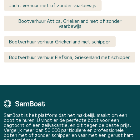
Jacht verhuur met of zonder vaarbewijs
Bootverhuur Attica, Griekenland met of zonder
vaarbewijs
Bootverhuur verhuur Griekenland met schipper
Bootverhuur verhuur Elefsina, Griekenland met schipper
SamBoat is het platform dat het makkelijk maakt om een
boot te huren. U vindt er de perfecte boot voor een
dagtocht of een zeilvakantie, en dit tegen de beste prijs.
Vergelijk meer dan 50 000 particuliere en professionele
boten met of zonder schipper en vaar met een gerust hart