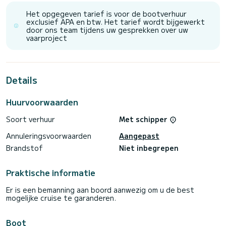
Voor uw comfort heeft JULY 3 toiletten met douche aan
Het opgegeven tarief is voor de bootverhuur
boord.
exclusief APA en btw. Het tarief wordt bijgewerkt
door ons team tijdens uw gesprekken over uw
Het heeft de volgende uitrusting: TV, Buitenluidsprekers,
vaarproject
Wifi en internet, Buitendouche, Watermaker, Barbecue, A/C.
If you have any questions about the boat or the charter
conditions, you can send a message via the Samboat
platform. A SamBoat advisor will answer your questions and
Details
Huurvoorwaarden
Soort verhuur
Met schipper
Annuleringsvoorwaarden
Aangepast
Brandstof
Niet inbegrepen
Praktische informatie
Er is een bemanning aan boord aanwezig om u de best
mogelijke cruise te garanderen.
Boot