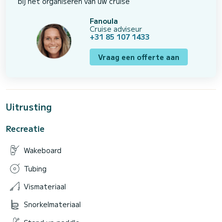
bij het organiseren van uw cruise
Fanoula
Cruise adviseur
+31 85 107 1433
Vraag een offerte aan
Uitrusting
Recreatie
Wakeboard
Tubing
Vismateriaal
Snorkelmateriaal