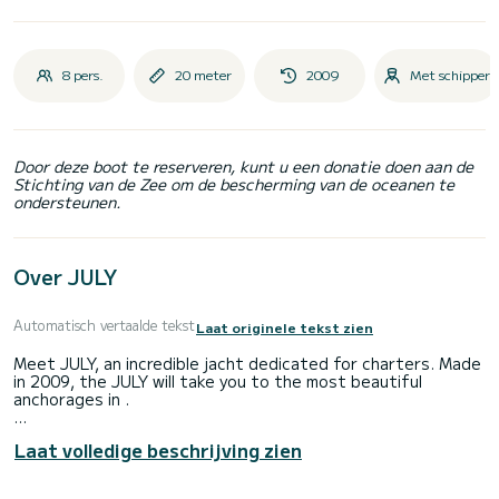
8 pers.
20 meter
2009
Met schipper
Door deze boot te reserveren, kunt u een donatie doen aan de
Stichting van de Zee om de bescherming van de oceanen te
ondersteunen.
Over JULY
Automatisch vertaalde tekst
Laat originele tekst zien
Meet JULY, an incredible jacht dedicated for charters. Made
in 2009, the JULY will take you to the most beautiful
anchorages in .
The boat has 4 cabins with all comfort and a capacity of 8
Laat volledige beschrijving zien
people. With an overall length of 20 meters, it will be your
best ally to spend an exceptional vacation on the water in
the surroundings of