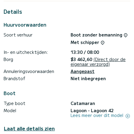
Dit Lagoon 42 is uitgerust met4 toilets met douche.
Details
Deze boot is uitgerust met een Full batten mainsail en een
Furling genoa Het heeft de volgende uitrusting:
Huurvoorwaarden
Automatische piloot, Buitenboordmotor, Buitendouche,
Watermaker, A/C, Elektrische lier, Outdoor fridge.
Soort verhuur
Boot zonder bemanning
We invite you to request a quote directly via the platform,
Met schipper
we will get back to you with our best offers.
In- en uitchecktijden:
13:30 / 08:00
Borg
$3 462,60
(Direct door de
eigenaar verzorgd)
Annuleringsvoorwaarden
Aangepast
Brandstof
Niet inbegrepen
Boot
Type boot
Catamaran
Model
Lagoon - Lagoon 42
Lees meer over dit model
Laat alle details zien