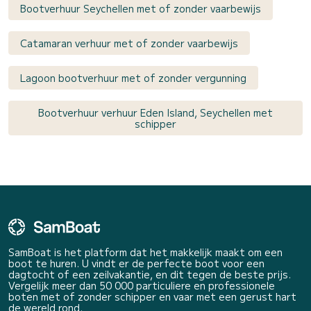
Bootverhuur Seychellen met of zonder vaarbewijs
Catamaran verhuur met of zonder vaarbewijs
Lagoon bootverhuur met of zonder vergunning
Bootverhuur verhuur Eden Island, Seychellen met
schipper
SamBoat is het platform dat het makkelijk maakt om een
boot te huren. U vindt er de perfecte boot voor een
dagtocht of een zeilvakantie, en dit tegen de beste prijs.
Vergelijk meer dan 50 000 particuliere en professionele
boten met of zonder schipper en vaar met een gerust hart
de wereld rond.