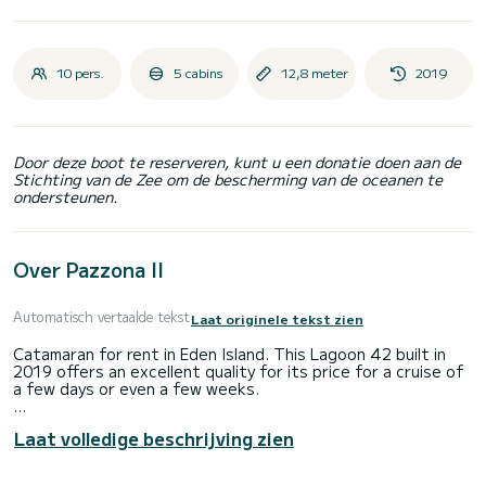
10 pers.
5 cabins
12,8 meter
2019
Door deze boot te reserveren, kunt u een donatie doen aan de
Stichting van de Zee om de bescherming van de oceanen te
ondersteunen.
Over Pazzona II
Automatisch vertaalde tekst
Laat originele tekst zien
Catamaran for rent in Eden Island. This Lagoon 42 built in
2019 offers an excellent quality for its price for a cruise of
a few days or even a few weeks.
The boat has 4 cabins with all comfort and a capacity of 8
Laat volledige beschrijving zien
people. With an overall length of 13 meters, it will be your
best ally to spend an exceptional vacation on the water in
the surroundings of Eden Island