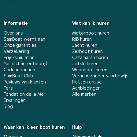
Informatie
Wat kan ik huren
Over ons
Motorboot huren
SamBoat werft aan
RIB huren
Onze garanties
Jacht huren
Verzekering
Zeilboot huren
Prijs-simulator
Catamaran huren
Yachtcharter bedrijf
Jetski huren
Cadeaubonnen
Woonboot huren
SamBoat Club
Verhuur zonder vaarbewijs
Reviews van klanten
Hutten cruise
Pers
Aanbiedingen
Fondation de la Mer
Alle merken
Ervaringen
Blog
Waar kan ik een boot huren
Hulp
Marseille
Algemene hulp