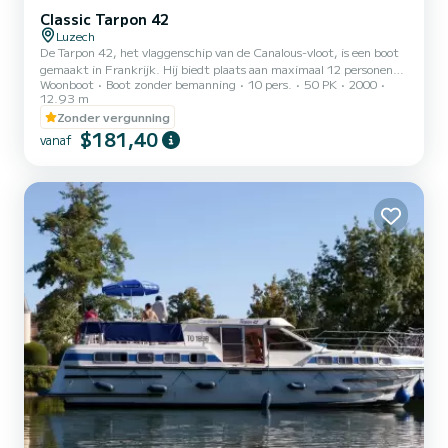
Classic Tarpon 42
Luzech
De Tarpon 42, het vlaggenschip van de Canalous-vloot, is een boot
gemaakt in Frankrijk. Hij biedt plaats aan maximaal 12 personen
Woonboot
Boot zonder bemanning
10 pers.
50 PK
2000
aan boord, maar is comfortabeler voor 8 tot 10 personen. Hij
12.93 m
bestaat uit 4 hutten : 1 voorkajuit met 1 tweepersoonsbed en 1
Zonder vergunning
eenpersoonsbed, 1 middenkajuit met 1 tweepersoonsbed, 1
$181,40
dubbele achterkajuit aan bakboord en 1 achterkajuit aan
vanaf
stuurboord met 2 eenpersoonsstapelbedden en 1 eenpersoonsbed
en een zitbank in de salon die kan worden omgebouwd tot een
tweepersoons...