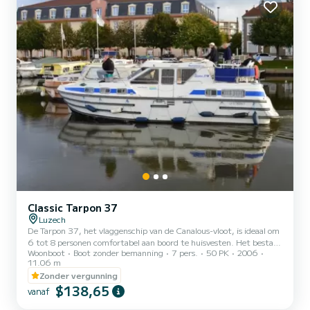
Classic Tarpon 37
Luzech
De Tarpon 37, het vlaggenschip van de Canalous-vloot, is ideaal om
6 tot 8 personen comfortabel aan boord te huisvesten. Het bestaat
Woonboot
Boot zonder bemanning
7 pers.
50 PK
2006
uit 3 hutten: 1 voorkajuit met 1 tweepersoonsbed en 1
11.06 m
eenpersoonsbed, 1 bakboord achterkajuit met 1 tweepersoonsbed
Zonder vergunning
en 1 stuurboord achterkajuit met 2 eenpersoonsstapelbedden. De
$138,65
salon kan tevens worden omgebouwd tot een tweepersoonsbed.
vanaf
Deze bewoonbare boot is uitgerust met een keukengedeelte,