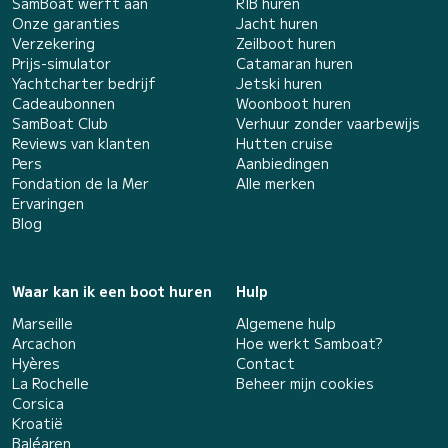
SamBoat werft aan
RIB huren
Onze garanties
Jacht huren
Verzekering
Zeilboot huren
Prijs-simulator
Catamaran huren
Yachtcharter bedrijf
Jetski huren
Cadeaubonnen
Woonboot huren
SamBoat Club
Verhuur zonder vaarbewijs
Reviews van klanten
Hutten cruise
Pers
Aanbiedingen
Fondation de la Mer
Alle merken
Ervaringen
Blog
Waar kan ik een boot huren
Hulp
Marseille
Algemene hulp
Arcachon
Hoe werkt Samboat?
Hyères
Contact
La Rochelle
Beheer mijn cookies
Corsica
Kroatië
Baléaren