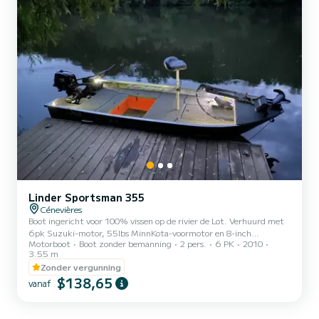
Linder Sportsman 355
Cénevières
Boot ingericht voor 100% vissen op de rivier de Lot. Verhuurd met
6pk Suzuki-motor, 55lbs MinnKota-voormotor en 8-inch
Motorboot
Boot zonder bemanning
2 pers.
6 PK
2010
Humminbird fishfinder. Alle opties: getuft dek, opbergvakken,
3.55 m
visstoel, leefnet
Zonder vergunning
$138,65
vanaf