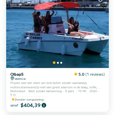
Olbap5
5.0
(1 reviews)
Valencia
Prijzen voor een vloot van drie boten zonder vaarbewijs,
motorcatamaranstijl met een groot solarium in de boeg, luifel,
Motorboot
Boot zonder bemanning
6 pers.
15 PK
2020
draagbare koelkast, zwemtrap en GPS.
5 m
Zonder vergunning
$404,39
vanaf