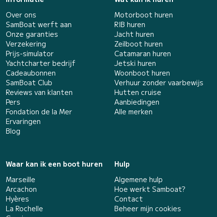
Over ons
Motorboot huren
SamBoat werft aan
RIB huren
Onze garanties
Jacht huren
Verzekering
Zeilboot huren
Prijs-simulator
Catamaran huren
Yachtcharter bedrijf
Jetski huren
Cadeaubonnen
Woonboot huren
SamBoat Club
Verhuur zonder vaarbewijs
Reviews van klanten
Hutten cruise
Pers
Aanbiedingen
Fondation de la Mer
Alle merken
Ervaringen
Blog
Waar kan ik een boot huren
Hulp
Marseille
Algemene hulp
Arcachon
Hoe werkt Samboat?
Hyères
Contact
La Rochelle
Beheer mijn cookies