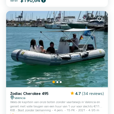
$190,64
vanaf
doorbrengen met maximale ruimte, comfort en veiligheid aan
boord. LEER HET GROTE ZEILJACHT NÓMADA Krachtig, elegant
en comfortabel D...
Zodiac Cherokee 495
4.7
(34 reviews)
Valencia
Wees de kapitein van onze boten zonder vaarbewijs in Valencia en
geniet met volle teugen van een huur van 1 uur voor slechts €110,
RIB
Boot zonder bemanning
4 pers.
15 PK
2021
4.95 m
2 uur €170, 3 uur €230, 4 uur €290. U kunt huren van 10.00