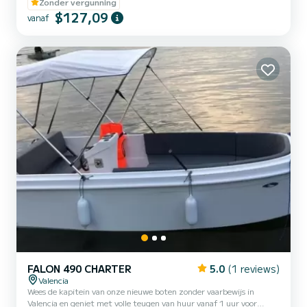
uur 's ochtends tot 8.00 uur 's avonds. Borg: €300
Zonder vergunning
$127,09
vanaf
FALON 490 CHARTER
5.0
(1 reviews)
Valencia
Wees de kapitein van onze nieuwe boten zonder vaarbewijs in
Valencia en geniet met volle teugen van huur vanaf 1 uur voor