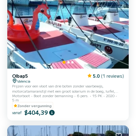
Olbap5
5.0
(1 reviews)
Valencia
Prijzen voor een vloot van drie boten zonder vaarbewijs,
motorcatamaranstijl met een groot solarium in de boeg, luifel,
Motorboot
Boot zonder bemanning
6 pers.
15 PK
2020
draagbare koelkast, zwemtrap en GPS.
5 m
Zonder vergunning
$404,39
vanaf