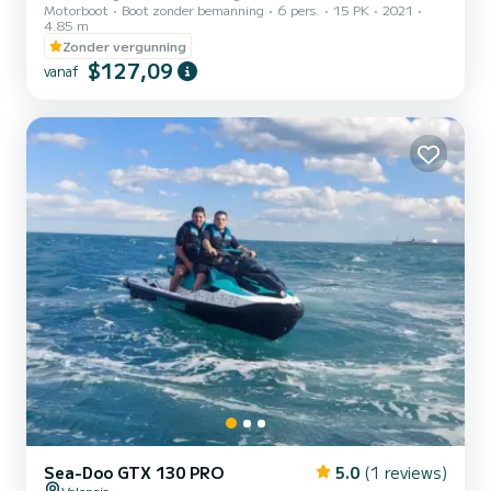
Motorboot
Boot zonder bemanning
6 pers.
15 PK
2021
slechts €110, 2 uur €170, 3 uur €230, 4 uur €290. Je kunt
4.85 m
huren van 10.00 uur 's ochtends tot 8.00 uur 's avonds. Borg: €
Zonder vergunning
300
$127,09
vanaf
Sea-Doo GTX 130 PRO
5.0
(1 reviews)
Valencia