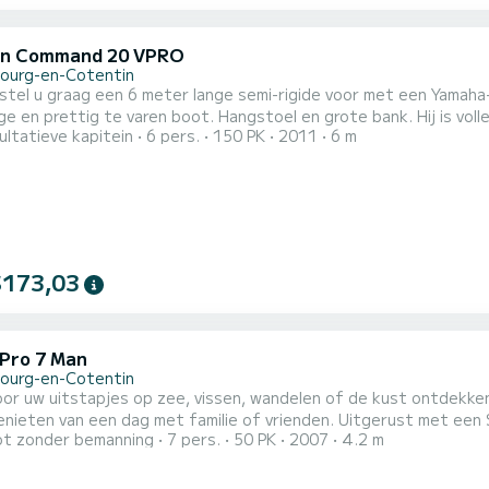
in Command 20 VPRO
ourg-en-Cotentin
rettig te varen boot. Hangstoel en grote bank. Hij is volledig uitgerust met elektronica: meerdere schermen,
ultatieve kapitein
6 pers.
150 PK
2011
6 m
kpomp. Ideaal voor een visuitje, een zeiltocht of een uitstapje naar de Kanaaleilanden. De verhuur is
mogelij
$173,03
 Pro 7 Man
ourg-en-Cotentin
oor uw uitstapjes op zee, vissen, wandelen of de kust ontdekken
enieten van een dag met familie of vrienden. Uitgerust met een
t zonder bemanning
7 pers.
50 PK
2007
4.2 m
 betrouwbaarheid en redelijk brandstofverbruik. Beschikbaar voo
en.