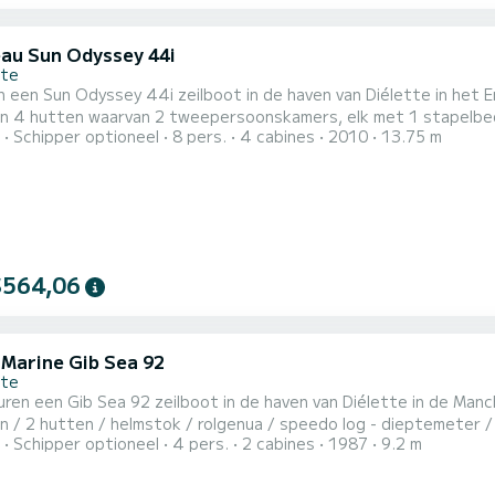
au Sun Odyssey 44i
tte
 Sun Odyssey 44i zeilboot in de haven van Diélette in het Engelse Kanaal. Uitrusting: ligplaats
n 4 hutten waarvan 2 tweepersoonskamers, elk met 1 stapelbed 
Schipper optioneel
8 pers.
4 cabines
2010
13.75 m
emast / rolgenua / doorgelat grootzeil in Hi-Tec stof / lazy ba
 DSC / AIS ontvanger / GPS + cartografie / CD speler - USB - aux
$564,06
 Marine Gib Sea 92
tte
n een Gib Sea 92 zeilboot in de haven van Diélette in de Manche / Noordwest-C
 / 2 hutten / helmstok / rolgenua / speedo log - dieptemeter /
Schipper optioneel
4 pers.
2 cabines
1987
9.2 m
accu: 6€ + 3€/dag Gratis nacht aan boord de dag vóór uw vertrek / nacht aan
j terugkomst (als de boot beschikbaar is): 40€ Diesel (als het die
.