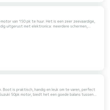
k met of zonder schipper (mezelf), afhankelijk van uw ervaring. Te water laten is mogelijk in verschillen...
. Boot is praktisch, handig en leuk om te varen, perfect
 Suzuki 50pk motor, biedt het een goede balans tussen
r verhuur voor een dag of meer, afhankelijk van uw