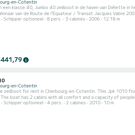
ourg-en-Cotentin
n klasse 40, Jumbo 40 zeilboot in de haven van Diélette in het Engelse Kanaal. Prestati
innaar van de Route de l'Equateur / Transat Jacques Vabre 2007 / Fas
Schipper optioneel
8 pers.
3 cabines
2006
12.18 m
personen / 3 hutten / dubbele roeren / D4 carbon hoorn grootzeil 
r met sok / stagzeil op losmaakbaar voorstag / 2 m boegspriet 
t...
$441,79
10
ourg-en-Cotentin
le zeilboot for rent in Cherbourg-en-Cotentin. This Jpk 1010 from
est
Schipper optioneel
4 pers.
2 cabines
2010
10 m
end an exceptional vacation on the water in the surroundings of Cherbourg-en-Cote
4 1 toilet met douche U kunt uw reserveringsaanvraag naar ons stu