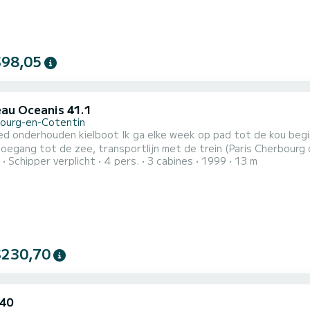
$98,05
au Oceanis 41.1
ourg-en-Cotentin
erhouden kielboot Ik ga elke week op pad tot de kou begint De boot vertrekt vanuit de thuishaven Cherb
egang tot de zee, transportlijn met de trein (Paris Cherbourg directe 
Schipper verplicht
4 pers.
3 cabines
1999
13 m
ven (barfleur en blanchard). Met toegang tot Engeland, de Kanaaleilanden en Bretagn
is, drie hutten aan boord, evenals twee badkamers voor al het n
$230,70
40