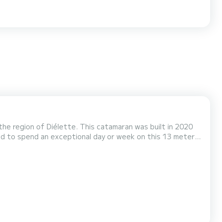
e region of Diélette. This catamaran was built in 2020
ers. U kunt uw reserveringsaanvraag naar ons sturen op SamBoat!