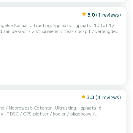
5.0
(1 reviews)
: ligplaats: 10 tot 12
aan de voor / 2 stuurwielen / teak cockpit / verlengde
g / dak / stuurautomaat / compleet navigatiesysteem /
 / waterverwarmer / acculader / koelkast / licht...
3.3
(4 reviews)
otentin. Uitrusting: ligplaats: 6
 VHF DSC / GPS-plotter / koeler / bijgebouw /
selniveau niet is feit): Vast tarief 20€ + prijs/liter x