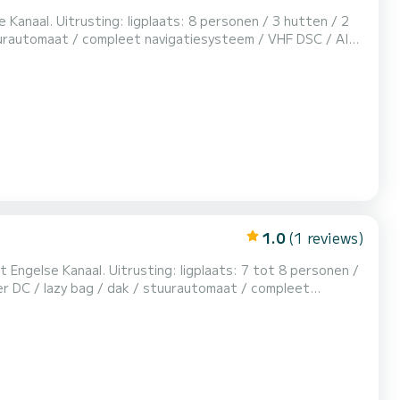
 / 3 hutten / 2
tuurautomaat / compleet navigatiesysteem / VHF DSC / AIS
 / koelkast / licht eiken interieur / bijgebouw /
zende harnasvesten Optie: Gas- en batterijpakket: € 4/dag Nacht aan boord de dag voo...
1.0
(1 reviews)
plaats: 7 tot 8 personen /
er DC / lazy bag / dak / stuurautomaat / compleet
er - USB - aux / boiler/ acculader / koelkast / licht eiken
interieur / bijboot / elektrische ankerlier / zelfopblazende harnasvesten Optie: Gas- en accupakket: € 4/dag Nacht...