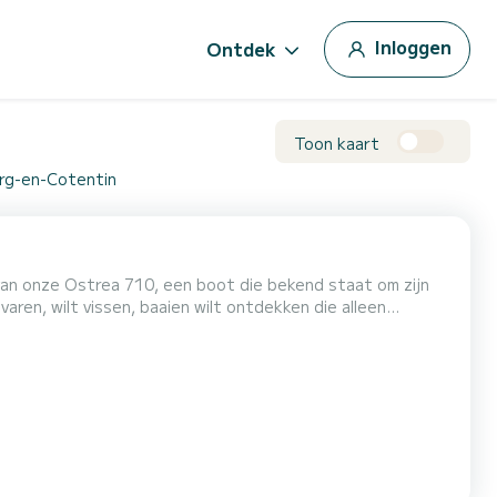
Inloggen
Ontdek
Toon kaart
urg-en-Cotentin
 varen, wilt vissen, baaien wilt ontdekken die alleen
lie of vrienden, deze boot zal aan al uw verwachtingen
rea 710 uitstekende prestaties op zee, zelfs wannee...