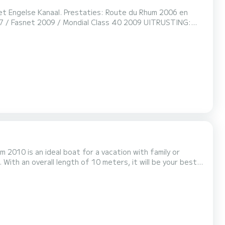
es: Route du Rhum 2006 en
net 2009 / Mondial Class 40 2009 UITRUSTING:
/ Harken balreiziger op het voorlijk / lazy-jack /
(spi en gennaker) / NKE navigatie-eenheid / NKE
 2010 is an ideal boat for a vacation with family or
ntin Voor uw comfort heeft GARUDA
ren op SamBoat!