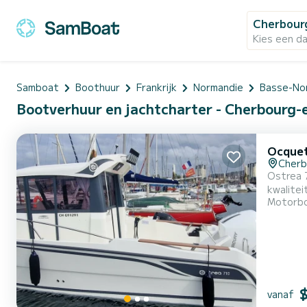
Cherbour
Kies een d
Samboat
Boothuur
Frankrijk
Normandie
Basse-No
Bootverhuur en jachtcharter - Cherbourg-e
Ocquet
Cherb
Ostrea 710 - De id
kwalitei
Motorb
bereikba
vanaf