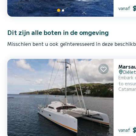
vanaf
Dit zijn alle boten in de omgeving
Misschien bent u ook geïnteresseerd in deze beschik
Marsau
Diéle
Embark 
to ensure complete
Catama
vanaf