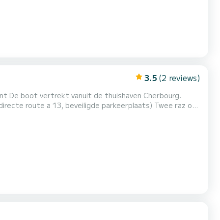
3.5
(2 reviews)
ourg.
route a 13, beveiligde parkeerplaats) Twee raz om
e Deze boot is uitgerust voor een
odige comfort en een aangenaam verblijf. Grote...