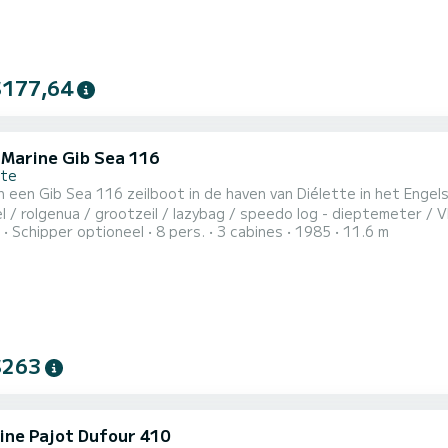
$177,64
 Marine Gib Sea 116
tte
Gib Sea 116 zeilboot in de haven van Diélette in het Engelse Kanaal. Uitrusting: ligplaats: 8/10 perso
l / rolgenua / grootzeil / lazybag / speedo log - dieptemeter / V
Schipper optioneel
8 pers.
3 cabines
1985
11.6 m
an boord de dag voor uw vertrek / nacht aan boord bij
st (als de boot beschikbaar is): € 100< br>Diesel (als het dieseln
$263
ine Pajot Dufour 410