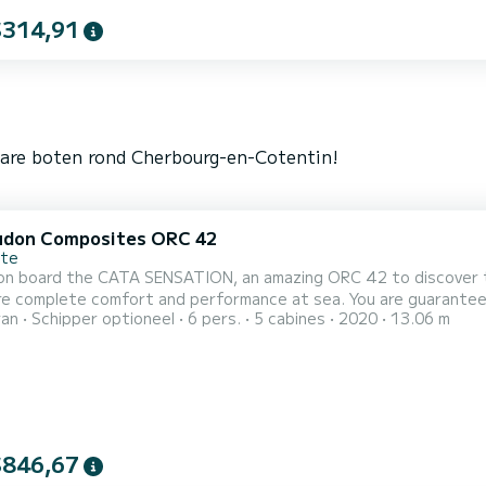
$314,91
bare boten rond Cherbourg-en-Cotentin!
don Composites ORC 42
tte
on board the CATA SENSATION, an amazing ORC 42 to discover th
 comfort and performance at sea. You are guaranteed to spend an exceptional day or week on this 13 meter
ran
Schipper optioneel
6 pers.
5 cabines
2020
13.06 m
boat. The capacity of this boat is passeng
$846,67