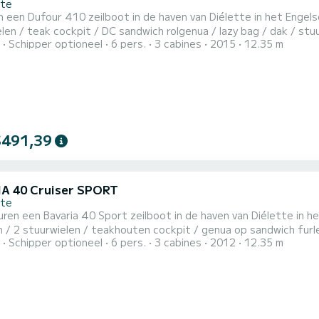
tte
Dufour 410 zeilboot in de haven van Diélette in het Engelse Kanaal. Uitrusting: ligplaats: 8 personen
len / teak cockpit / DC sandwich rolgenua / lazy bag / dak / s
Schipper optioneel
6 pers.
3 cabines
2015
12.35 m
r / GPS + cartografie / CD speler - USB - aux / boiler / acculader
elektrische ankerlier / zelfopbla
$491,39
A 40 Cruiser SPORT
tte
een Bavaria 40 Sport zeilboot in de haven van Diélette in het Engelse Kanaal. Uitrusting: lig
 / 2 stuurwielen / teakhouten cockpit / genua op sandwich furl
Schipper optioneel
6 pers.
3 cabines
2012
12.35 m
esysteem / VHF DSC / AIS ontvanger / GPS + cartografie / CD spel