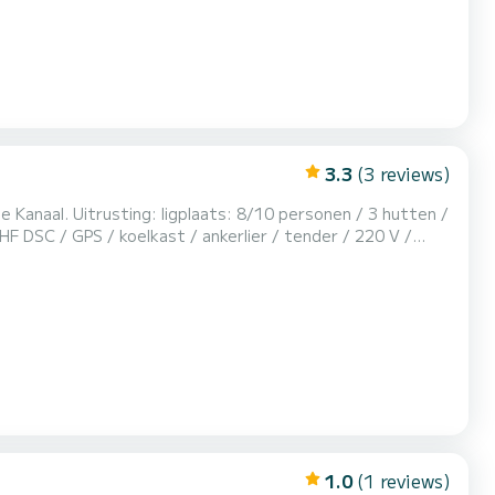
3.3
(3 reviews)
nen / 3 hutten /
HF DSC / GPS / koelkast / ankerlier / tender / 220 V /
iveau niet is bereikt): vast tarief...
1.0
(1 reviews)