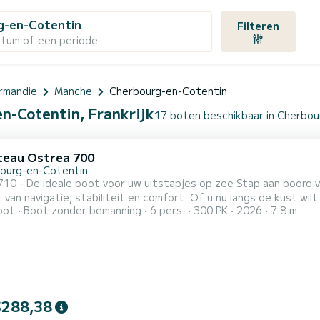
g-en-Cotentin
Filteren
atum of een periode
rmandie
Manche
Cherbourg-en-Cotentin
n-Cotentin, Frankrijk
17 boten beschikbaar in Cherbo
eau Ostrea 700
ourg-en-Cotentin
eale boot voor uw uitstapjes op zee Stap aan boord van onze Ostrea 710, een boot die bekend staat om zijn
t van navigatie, stabiliteit en comfort. Of u nu langs de kust wilt
oot
Boot zonder bemanning
6 pers.
300 PK
2026
7.8 m
ar zijn via de zee of gewoon wilt genieten van een dag met fami
voldoen. Dankzij zijn prestatiegerichte en veilige romp biedt de Ost
$288,38