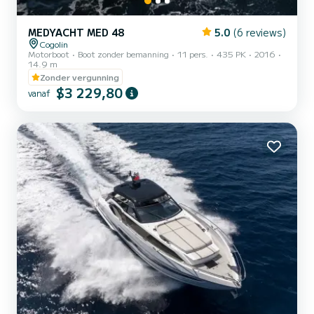
MEDYACHT MED 48
5.0
(6 reviews)
Cogolin
Motorboot
Boot zonder bemanning
11 pers.
435 PK
2016
14.9 m
Zonder vergunning
$3 229,80
vanaf