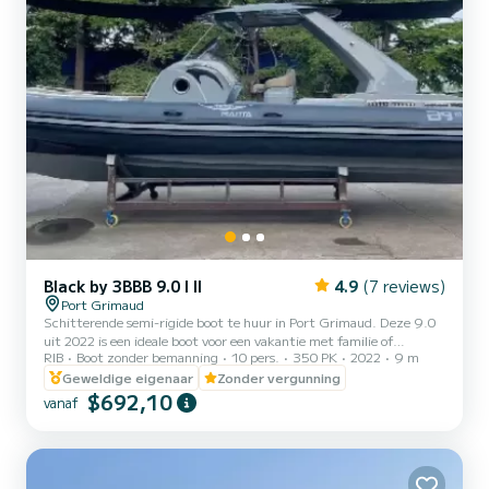
Black by 3BBB 9.0 I II
4.9
(7 reviews)
Port Grimaud
Schitterende semi-rigide boot te huur in Port Grimaud. Deze 9.0
uit 2022 is een ideale boot voor een vakantie met familie of
RIB
Boot zonder bemanning
10 pers.
350 PK
2022
9 m
vrienden. Op deze 9 meter lange boot beleef je gegarandeerd een
bijzondere dag of week. De bootcapaciteit is 10 personen. Het
Geweldige eigenaar
Zonder vergunning
heeft de volgende uitrusting: USB-aansluiting, dekdouche,
$692,10
vanaf
zwemplatform, Bluetooth-verbinding. U kunt ons uw
reserveringsaanvraag sturen op SamBoat!