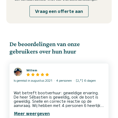
Vraag een offerte aan
De beoordelingen van onze
gebruikers over hun huur
Willem
Is gereisd in augustus 2021
4 personen
[2,*] 6 dagen
Wat betreft bootverhuur: geweldige ervaring.
De heer Sébastien is geweldig, ook de boot is
geweldig. Snelle en correcte reactie op de
aanvraag. Wij hebben met 4 personen 6 heerlijke
dagen op de boot doorgebracht. Alles was goed
Meer weergeven
geregeld en we hopen de boot in de toekomst