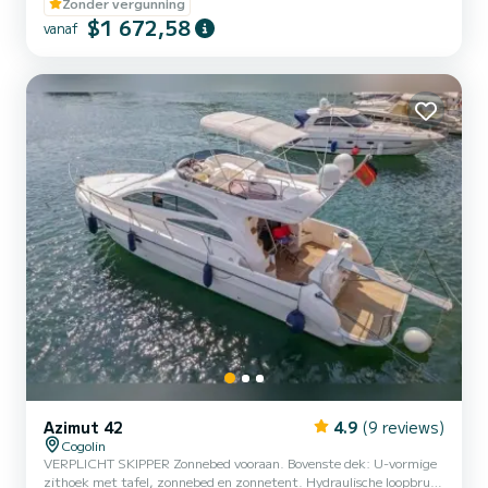
Zonder vergunning
balkons en creëert een privé-eiland sfeer bij het aanmeren.
$1 672,58
vanaf
Gebouwd op een dubbele stepped hull met twee
buitenboordmotoren,...
Azimut 42
4.9
(9 reviews)
Cogolin
VERPLICHT SKIPPER Zonnebed vooraan. Bovenste dek: U-vormige
zithoek met tafel, zonnebed en zonnetent. Hydraulische loopbrug.