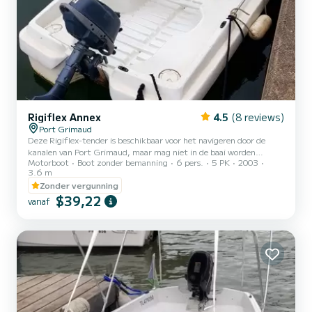
Rigiflex Annex
4.5
(8 reviews)
Port Grimaud
Deze Rigiflex-tender is beschikbaar voor het navigeren door de
kanalen van Port Grimaud, maar mag niet in de baai worden
Motorboot
Boot zonder bemanning
6 pers.
5 PK
2003
genavigeerd. Het is vooral handig tijdens uw verblijf voor het
3.6 m
bezoeken van restaurants, naar de markt gaan en voor het komen
Zonder vergunning
en gaan van de strand. Het bijgebouw heeft een buitenboordmotor
$39,22
van 5 pk. Het vullen van de gastank is de verantwoordelijkheid van
vanaf
de huurder aan het einde van de huurperiode.