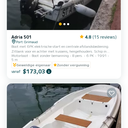
Adria 501
4.8
(15 reviews)
Port Grimaud
Boot met 6PK elektrische start en centrale afstandsbediening.
Zitbank voor en achter met kussens, hengelhouders. Schip in
Motorboot
Boot zonder bemanning
8 pers.
6 PK
1991
uitstekende staat, nieuwe motor. Uitgerust voor 8 personen,
5 m
reddingsvesten, brandblusser, misthoorn, peddels, vuurpijl, anker,
Geweldige eigenaar
Zonder vergunning
sleeplijn, hoos. Schip voorzien van 2 automatische pompen om bij
$173,03
lekkage het ruim te legen. Terbeschikkingstelling van een koelbox
vanaf
tegen meerprijs, levering van maaltijdmanden op bestelling,
drankjes en ijsblokjes...