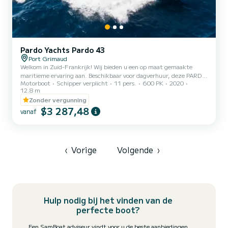
Pardo Yachts Pardo 43
Port Grimaud
Welkom in Zuid-Frankrijk! Wij bieden u een op maat gemaakte
maritieme ervaring aan. Beschikbaar voor dagverhuur, deze PARDO
Motorboot
Schipper verplicht
11 pers.
600 PK
2020
43 biedt uitzonderlijk comfort om de prachtige Var-kust te
12.8 m
verkennen. Aan boord vindt u perfecte ontspanningsruimtes om te
Zonder vergunning
genieten van de mediterrane zon, met zonnebedden voor en
$3 287,48
achter, evenals een comfortabele zithoek om een maaltijd of een
vanaf
drankje te delen met uw dierbaren. Wij kunnen u adviseren over
vaarroutes en de juwelen van de Golf van Saint-Tropez en omgeving
lat...
‹
Vorige
Volgende
›
Hulp nodig bij het vinden van de
perfecte boot?
Een SamBoat adviseur vindt voor u de beste aanbiedingen