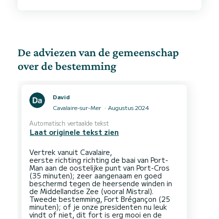
nog een keer te huren. Absoluut een aanrader.
De adviezen van de gemeenschap
over de bestemming
David
Cavalaire-sur-Mer
Augustus 2024
Automatisch vertaalde tekst
Laat originele tekst zien
Vertrek vanuit Cavalaire,
eerste richting richting de baai van Port-
Man aan de oostelijke punt van Port-Cros
(35 minuten); zeer aangenaam en goed
beschermd tegen de heersende winden in
de Middellandse Zee (vooral Mistral).
Tweede bestemming, Fort Brégançon (25
minuten); of je onze presidenten nu leuk
vindt of niet, dit fort is erg mooi en de