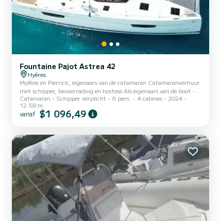
Fountaine Pajot Astrea 42
Hyères
Mylène en Pierrick, eigenaars van de catamaran Catamaranverhuur
met schipper, bevoorrading en hostess Als eigenaars van de boot -
Catamaran
Schipper verplicht
6 pers.
4 cabines
2024
en professionals in navigatie en veiligheid - heten we u welkom om
12.58 m
van uw verblijf een unieke ervaring van ontspanning en ontdekking
$1 096,49
vanaf
te maken, in alle gezelligheid. We willen u het concept van de bed
and breakfast aan boord aanbieden: u bevindt zich op een
catamaran voor gasten! We kunnen gemakkelijk met u
communiceren in het Frans, Engels of Italiaans. Een compete...