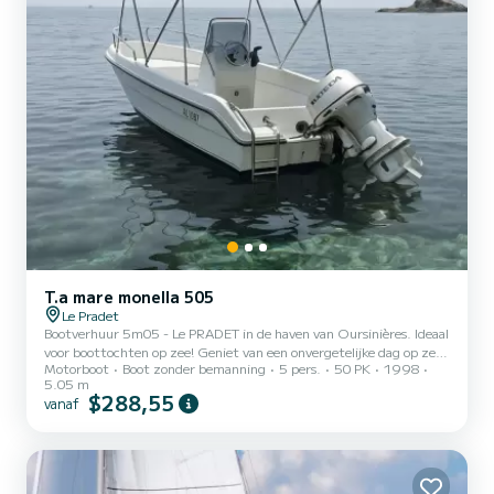
T.a mare monella 505
Le Pradet
Bootverhuur 5m05 - Le PRADET in de haven van Oursinières. Ideaal
voor boottochten op zee! Geniet van een onvergetelijke dag op zee
Motorboot
Boot zonder bemanning
5 pers.
50 PK
1998
aan boord van mijn ruime en goed onderhouden boot, perfect voor
5.05 m
een uitje met familie of vrienden! Kenmerken van de boot: Lengte:
$288,55
vanaf
5,05 meter Zeer ruim, met veel opbergruimte Lancering
inbegrepen, boot geleverd in het water met een volle tank (terug
te geven met een volle tank) Dieptemeter aan boord om de bodem
te vinden Zonnetent om te bescherm...