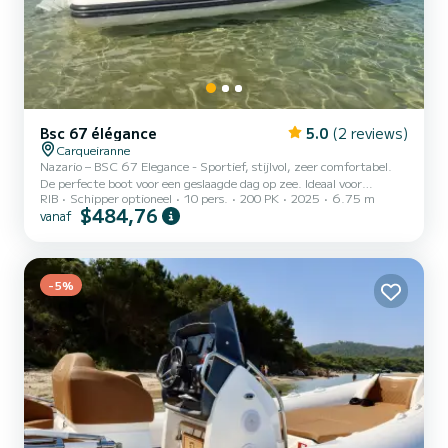
Bsc 67 élégance
5.0
(2 reviews)
Carqueiranne
Nazario – BSC 67 Elegance - Sportief, stijlvol, zeer comfortabel.
De perfecte boot voor een geslaagde dag op zee. Ideaal voor
RIB
Schipper optioneel
10 pers.
200 PK
2025
6.75 m
maximaal 10 personen (aanbevolen 8). Zonnedek voor en achterdek
$484,76
vanaf
met verlenging van het zonnedek. Modulaire tafel & zonnetent.
Fusion-audiosysteem, Garmin GPS. Elektrische ankerlier.
Snorkeluitrusting. Dekdouche. Kenmerken: • Lengte: 6,75 m •
Breedte: 2,96 m • Motorisatie: Suzuki DF200AP 200pk met
elektronische bediening. Optioneel: schipper, paddle en
-5%
cateringservice. De...