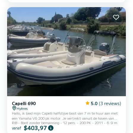
besparen en het trimbeheer verbeteren. De boot is bewapend
met...
Capelli 690
5.0
(3 reviews)
Hyères
Hallo, ik bied mijn Capelli halfstijve boot van 7 m te huur aan met
een Yamaha V6 200 pk motor. Je vertrekt vanuit de haven van
RIB
Boot zonder bemanning
12 pers.
200 PK
2011
6.9 m
Gapeau in Hyères van 9.00 tot 18.00 uur met een volle tank. Bij
$403,97
vanaf
terugkomst vul je bij. De boot is zeer comfortabel en zeer goed