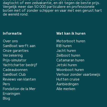
dagtocht of een zeilvakantie, en dit tegen de beste prijs.
Vergelijk meer dan 50 000 particuliere en professionele
boten met of zonder schipper en vaar met een gerust hart
de wereld rond.
Informatie
Wat kan ik huren
Over ons
Motorboot huren
SamBoat werft aan
RIB huren
Onze garanties
Jacht huren
Verzekering
Zeilboot huren
Prijs-simulator
Catamaran huren
Yachtcharter bedrijf
Jetski huren
Cadeaubonnen
Woonboot huren
SamBoat Club
Verhuur zonder vaarbewijs
Reviews van klanten
Hutten cruise
Pers
Aanbiedingen
Fondation de la Mer
Alle merken
Ervaringen
Blog