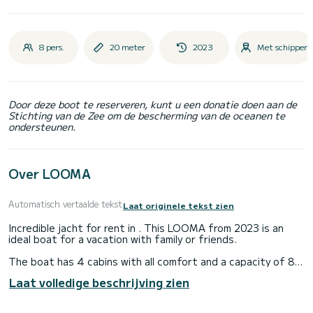
8 pers.
20 meter
2023
Met schipper
Door deze boot te reserveren, kunt u een donatie doen aan de
Stichting van de Zee om de bescherming van de oceanen te
ondersteunen.
Over LOOMA
Automatisch vertaalde tekst
Laat originele tekst zien
Incredible jacht for rent in . This LOOMA from 2023 is an
ideal boat for a vacation with family or friends.
The boat has 4 cabins with all comfort and a capacity of 8
people. With an overall length of 20 meters, it will be your
Laat volledige beschrijving zien
best ally to spend an exceptional vacation on the water in
the surroundings of