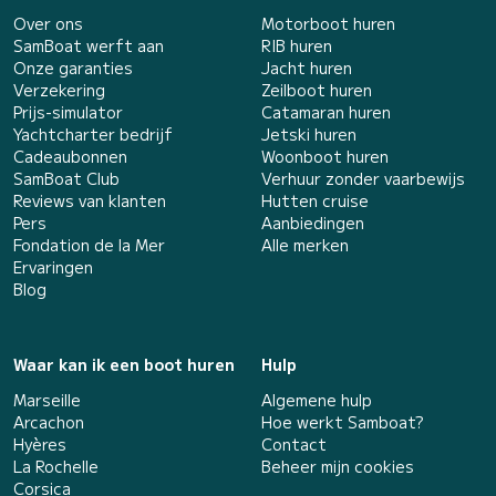
Over ons
Motorboot huren
SamBoat werft aan
RIB huren
Onze garanties
Jacht huren
Verzekering
Zeilboot huren
Prijs-simulator
Catamaran huren
Yachtcharter bedrijf
Jetski huren
Cadeaubonnen
Woonboot huren
SamBoat Club
Verhuur zonder vaarbewijs
Reviews van klanten
Hutten cruise
Pers
Aanbiedingen
Fondation de la Mer
Alle merken
Ervaringen
Blog
Waar kan ik een boot huren
Hulp
Marseille
Algemene hulp
Arcachon
Hoe werkt Samboat?
Hyères
Contact
La Rochelle
Beheer mijn cookies
Corsica