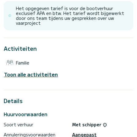
Voor uw comfort heeft LOOMA 4 toiletten met douche aan
boord.
Het opgegeven tarief is voor de bootverhuur
exclusief APA en btw. Het tarief wordt bijgewerkt
Het heeft de volgende uitrusting: TV, Buitenluidsprekers,
door ons team tijdens uw gesprekken over uw
Wifi en internet, Buitendouche, Watermaker, Barbecue, A/C.
vaarproject
Wij nodigen u uit om rechtstreeks een aanvraag bij ons te
Activiteiten
Familie
Toon alle activiteiten
Details
Huurvoorwaarden
Soort verhuur
Met schipper
Annuleringsvoorwaarden
Aangepast