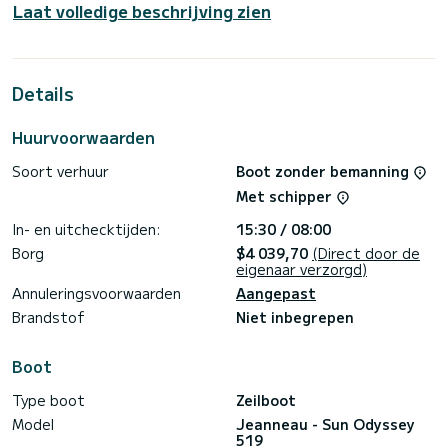
Laat volledige beschrijving zien
bootcapaciteit van 11 personen. Met een totale lengte van
16 meter is het je beste bondgenoot voor een
buitengewone vakantie op het water in de buurt van Capo
d'Orlando
Deze Sun Odyssey 519 is uitgerust met 5 met douche.
Details
Deze boot is uitgerust met een rolgrootzeil en een
rolgenua. Het heeft de volgende apparatuur:
stuurautomaat, Bluetooth-verbinding.
Huurvoorwaarden
Klik voor elk verzoek om informatie of reservering op de
knop "offerte aanvragen", een SamBoat-expert zal u het
Soort verhuur
Boot zonder bemanning
Met schipper
In- en uitchecktijden:
15:30 / 08:00
Borg
$4 039,70
(Direct door de
eigenaar verzorgd)
Annuleringsvoorwaarden
Aangepast
Brandstof
Niet inbegrepen
Boot
Type boot
Zeilboot
Model
Jeanneau - Sun Odyssey
519