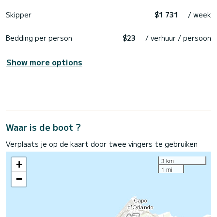
Skipper
$1 731
/ week
Bedding per person
$23
/ verhuur / persoon
Show more options
Waar is de boot ?
Verplaats je op de kaart door twee vingers te gebruiken
3 km
+
1 mi
−