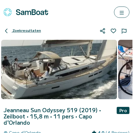
Zoekresultaten
Jeanneau Sun Odyssey 519 (2019)
•
Pro
Zeilboot • 15,8 m • 11 pers •
Capo
d'Orlando
Capo d'Orlando
4.0
(4 Reviews)