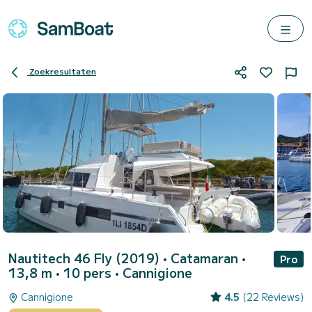
Zoekresultaten
Nautitech 46 Fly (2019)
• Catamaran •
Pro
13,8 m • 10 pers •
Cannigione
Cannigione
4.5
(22 Reviews)