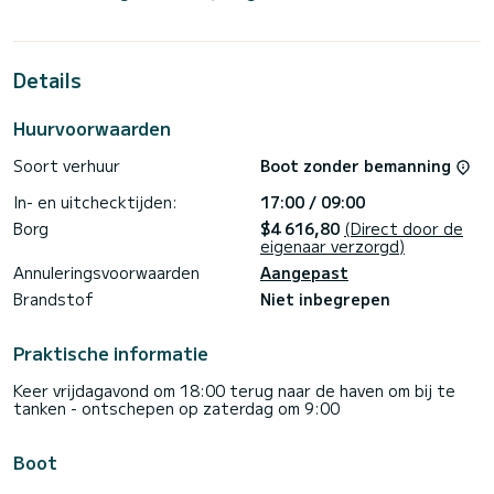
bootcapaciteit van 10 personen. Met een totale lengte van
14 meter is hij uw beste bondgenoot voor een
buitengewone vakantie op het water in de omgeving van
Cannigione
Details
Deze Nautitech 46 Fly is uitgerust met 4 badkamers met
douche.
Huurvoorwaarden
Het heeft de volgende apparatuur: Autopilot, Hekdouche,
Soort verhuur
Boot zonder bemanning
Watermaker, < b> >Lucht airconditioning, Elektrische lier.
In- en uitchecktijden:
17:00 / 09:00
Neem contact met ons op voor een offerte, u wordt
begeleid door een SamBoat-expert voor uw
Borg
$4 616,80
(Direct door de
eigenaar verzorgd)
Annuleringsvoorwaarden
Aangepast
Brandstof
Niet inbegrepen
Praktische informatie
Keer vrijdagavond om 18:00 terug naar de haven om bij te
tanken - ontschepen op zaterdag om 9:00
Boot