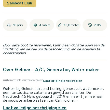
Samboat Club
10 pers.
4 cabins
13,8 meter
2019
Door deze boot te reserveren, kunt u een donatie doen aan de
Stichting van de Zee om de bescherming van de oceanen te
ondersteunen.
Over Gelmar - A/C, Generator, Water maker
Automatisch vertaalde tekst
Laat originele tekst zien
Welkom bij Gelmar - airconditioning, generator, watermaker,
een fantastische catamaran gewijd aan charter. De
Nautitech 46 Fly is gebouwd in 2019 en neemt je mee naar
de mooiste ankerplaatsen van Cannigione.
Laat volledige beschrijving zien
De boot heeft 4 comfortabele hutten en een