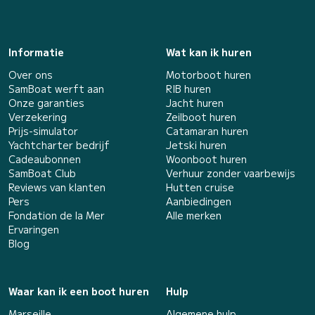
Informatie
Wat kan ik huren
Over ons
Motorboot huren
SamBoat werft aan
RIB huren
Onze garanties
Jacht huren
Verzekering
Zeilboot huren
Prijs-simulator
Catamaran huren
Yachtcharter bedrijf
Jetski huren
Cadeaubonnen
Woonboot huren
SamBoat Club
Verhuur zonder vaarbewijs
Reviews van klanten
Hutten cruise
Pers
Aanbiedingen
Fondation de la Mer
Alle merken
Ervaringen
Blog
Waar kan ik een boot huren
Hulp
Marseille
Algemene hulp