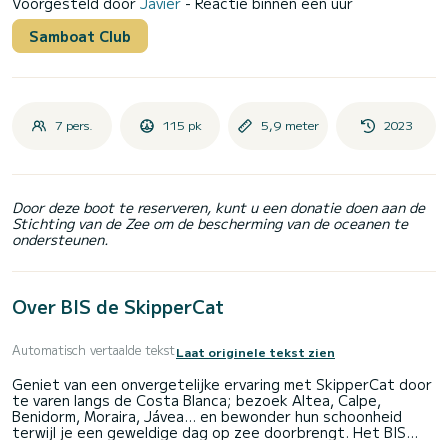
Voorgesteld door
Javier
- Reactie binnen een uur
Samboat Club
7 pers.
115 pk
5,9 meter
2023
Door deze boot te reserveren, kunt u een donatie doen aan de
Stichting van de Zee om de bescherming van de oceanen te
ondersteunen.
Over BIS de SkipperCat
Automatisch vertaalde tekst
Laat originele tekst zien
Geniet van een onvergetelijke ervaring met SkipperCat door
te varen langs de Costa Blanca; bezoek Altea, Calpe,
Benidorm, Moraira, Jávea... en bewonder hun schoonheid
terwijl je een geweldige dag op zee doorbrengt. Het BIS
heeft hoogwaardige constructieafwerkingen en een