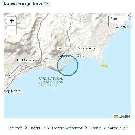
Nauwkeurige locatie:
2 km
+
1 mi
−
Leaflet
Samboat
Boothuur
Locatie Motorboot
Spanje
Valencia (auto