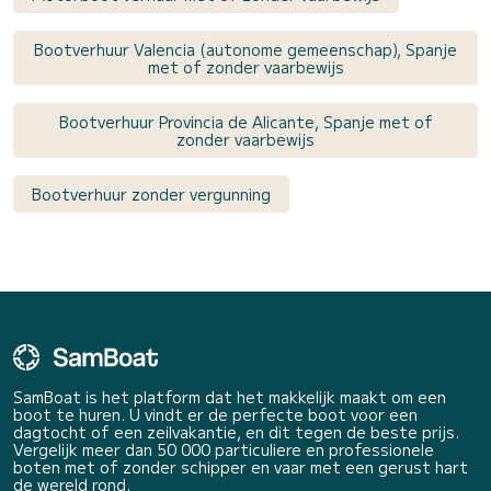
Bootverhuur Valencia (autonome gemeenschap), Spanje
met of zonder vaarbewijs
Bootverhuur Provincia de Alicante, Spanje met of
zonder vaarbewijs
Bootverhuur zonder vergunning
SamBoat is het platform dat het makkelijk maakt om een
boot te huren. U vindt er de perfecte boot voor een
dagtocht of een zeilvakantie, en dit tegen de beste prijs.
Vergelijk meer dan 50 000 particuliere en professionele
boten met of zonder schipper en vaar met een gerust hart
de wereld rond.