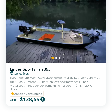
Linder Sportsman 355
Cénevières
Boot ingericht voor 100% vissen op de rivier de Lot. Verhuurd met
6pk Suzuki-motor, 55lbs MinnKota-voormotor en 8-inch
Motorboot
Boot zonder bemanning
2 pers.
6 PK
2010
Humminbird fishfinder. Alle opties: getuft dek, opbergvakken,
3.55 m
visstoel, leefnet
Zonder vergunning
$138,65
vanaf