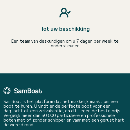
Tot uw beschikking
Een team van deskundigen om u 7 dagen per week te
ondersteunen
SamBoat is het platform dat het makkelijk maakt om een
boot te huren. U vindt er de perfecte boot voor een
dagtocht of een zeilvakantie, en dit tegen de beste prijs.
Vergelijk meer dan 50 000 particuliere en professionele
boten met of zonder schipper en vaar met een gerust hart
de wereld rond.