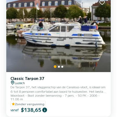
Classic Tarpon 37
Luzech
De Tarpon 37, het vlaggenschip van de Canalous-vloot, is ideaal om
6 tot 8 personen comfortabel aan boord te huisvesten. Het bestaat
Woonboot
Boot zonder bemanning
7 pers.
50 PK
2006
uit 3 hutten: 1 voorkajuit met 1 tweepersoonsbed en 1
11.06 m
eenpersoonsbed, 1 bakboord achterkajuit met 1 tweepersoonsbed
Zonder vergunning
en 1 stuurboord achterkajuit met 2 eenpersoonsstapelbedden. De
$138,65
salon kan tevens worden omgebouwd tot een tweepersoonsbed.
vanaf
Deze bewoonbare boot is uitgerust met een keukengedeelte,