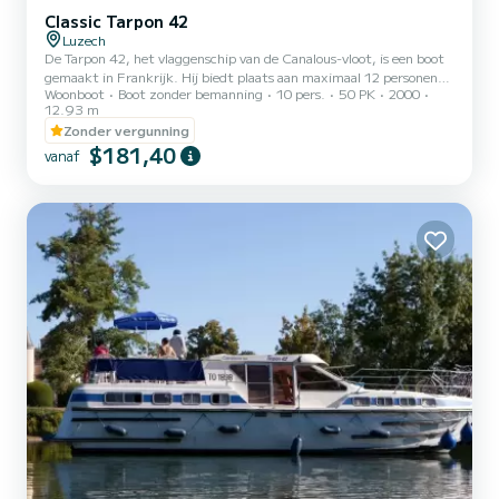
Classic Tarpon 42
Luzech
De Tarpon 42, het vlaggenschip van de Canalous-vloot, is een boot
gemaakt in Frankrijk. Hij biedt plaats aan maximaal 12 personen
Woonboot
Boot zonder bemanning
10 pers.
50 PK
2000
aan boord, maar is comfortabeler voor 8 tot 10 personen. Hij
12.93 m
bestaat uit 4 hutten : 1 voorkajuit met 1 tweepersoonsbed en 1
Zonder vergunning
eenpersoonsbed, 1 middenkajuit met 1 tweepersoonsbed, 1
$181,40
dubbele achterkajuit aan bakboord en 1 achterkajuit aan
vanaf
stuurboord met 2 eenpersoonsstapelbedden en 1 eenpersoonsbed
en een zitbank in de salon die kan worden omgebouwd tot een
tweepersoons...