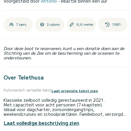
Voorgesteld door
Antonio
- Reactie binnen een uur
7 pers.
2 cabins
9,6 meter
1981
Door deze boot te reserveren, kunt u een donatie doen aan de
Stichting van de Zee om de bescherming van de oceanen te
ondersteunen.
Over Telethusa
Automatisch vertaalde tekst
Laat originele tekst zien
Klassieke zeilboot volledig gerestaureerd in 2021.
Met capaciteit voor acht personen (7+kapitein).
Ideaal voor dagcharter, zonsondergangtrips,
weekendcruises en schoolpraktijken. Familieboot, verzorgd
en geconditioneerd, met alle nieuwe uitrusting met behoud
Laat volledige beschrijving zien
van de stijl die hem legendarisch maakte, gericht op het
bieden van maximale veiligheid en comfort.