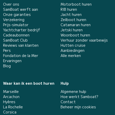
Over ons
Motorboot huren
SamBoat werft aan
RIB huren
Onze garanties
Jacht huren
Verzekering
Zeilboot huren
Prijs-simulator
Catamaran huren
Yachtcharter bedrijf
Jetski huren
Cadeaubonnen
Woonboot huren
SamBoat Club
Verhuur zonder vaarbewijs
Reviews van klanten
Hutten cruise
Pers
Aanbiedingen
Fondation de la Mer
Alle merken
Ervaringen
Blog
Waar kan ik een boot huren
Hulp
Marseille
Algemene hulp
Arcachon
Hoe werkt Samboat?
Hyères
Contact
La Rochelle
Beheer mijn cookies
Corsica