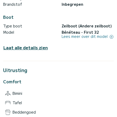
dan vijftig jaar oud, je benadert en vraagt of dit echt de
Brandstof
Inbegrepen
Boot
Type boot
Zeilboot (Andere zeilboot)
Model
Bénéteau - First 32
Lees meer over dit model
Laat alle details zien
Uitrusting
Comfort
Bimini
Tafel
Beddengoed