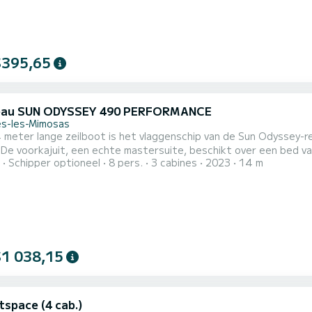
$395,65
eau SUN ODYSSEY 490 PERFORMANCE
s-les-Mimosas
meter lange zeilboot is het vlaggenschip van de Sun Odyssey-re
 De voorkajuit, een echte mastersuite, beschikt over een bed van
Schipper optioneel
8 pers.
3 cabines
2023
14 m
kast, een middenkast met boekenkast en ingebouwde televisie 
 en apart toilet. Allemaal badend in licht, luchtig en profiterend
te...
$1 038,15
tspace (4 cab.)