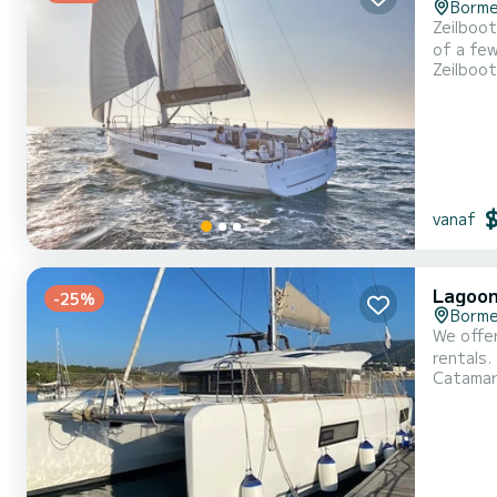
Borme
Zeilboot
of a few days or even a few w
Zeilboot
meters, 
vanaf
Lagoon
-25%
Borme
We offe
rentals. This 
Catama
of 10 pe