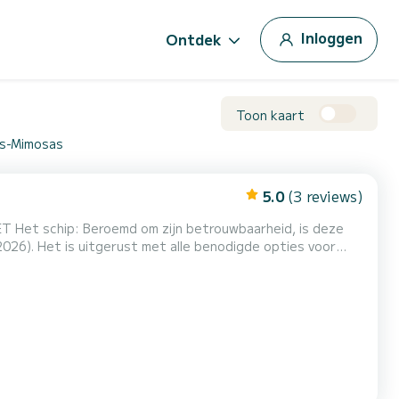
Inloggen
Ontdek
Toon kaart
es-Mimosas
5.0
(3 reviews)
026). Het is uitgerust met alle benodigde opties voor
elektronica, IRRIDIUM satelliettelefoon, EPIRB-noodbakens,
en, grootzeil, genua en stagzeil DELTA V. Bekleding...