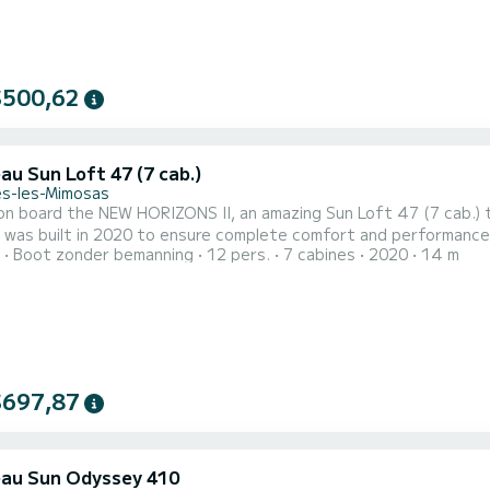
$500,62
au Sun Loft 47 (7 cab.)
s-les-Mimosas
n board the NEW HORIZONS II, an amazing Sun Loft 47 (7 cab.) 
 built in 2020 to ensure complete comfort and performance at sea. The boat has 7 cabins with all 
Boot zonder bemanning
12 pers.
7 cabines
2020
14 m
 of 12 people. With an overall length of 14 meters, it will be yo
$697,87
au Sun Odyssey 410