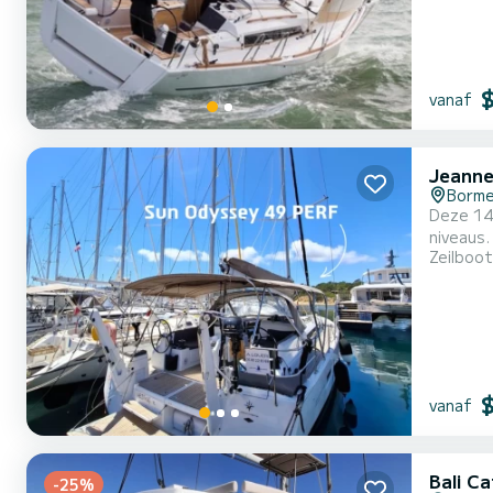
vanaf
Jeann
Borme
Deze 14 
niveaus.
Zeilboot
kleding
wastafel
uitgerus
vanaf
Bali Ca
-25%