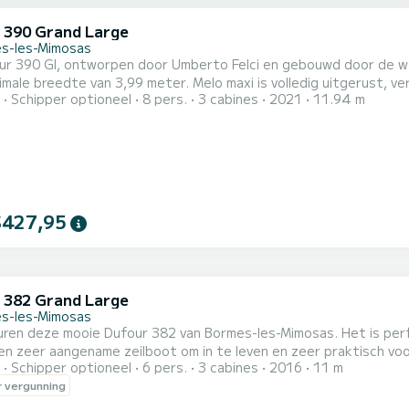
 390 Grand Large
s-les-Mimosas
ur 390 Gl, ontworpen door Umberto Felci en gebouwd door de w
99 meter. Melo maxi is volledig uitgerust, vertrek vanuit Bormes-les-Mimosas, een droomstart voor uw
Schipper optioneel
8 pers.
3 cabines
2021
11.94 m
vakantie en vaartochten. We kijken ernaar uit u aan boord te zien
$427,95
 382 Grand Large
s-les-Mimosas
e mooie Dufour 382 van Bormes-les-Mimosas. Het is perfect onderhouden en volledig uitgerust voor navigatie.
en zeer aangename zeilboot om in te leven en zeer praktisch voo
Schipper optioneel
6 pers.
3 cabines
2016
11 m
 vergunning