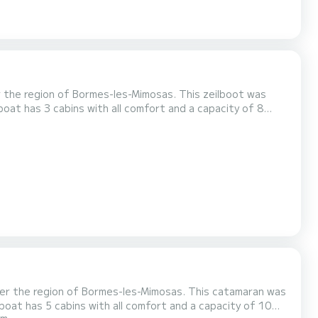
the region of Bormes-les-Mimosas. This zeilboot was
 spend an exceptional vacation on the water in the
ver the region of Bormes-les-Mimosas. This catamaran was