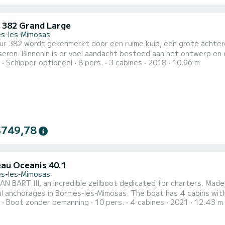
 382 Grand Large
s-les-Mimosas
ur 382 wordt gekenmerkt door een ruime kuip, een grote achterd
seren. Binnenin is er veel aandacht besteed aan het ontwerp en 
Schipper optioneel
8 pers.
3 cabines
2018
10.96 m
die tijdens de ontwikkelingsfase zijn ondervraagd. Het resultaa
eel en licht interieur. De Dufour 382 is dus een innovatieve boot 
$749,78
au Oceanis 40.1
s-les-Mimosas
N BART III, an incredible zeilboot dedicated for charters. Made
 Bormes-les-Mimosas. The boat has 4 cabins with all comfort and a capacity of 10 people. With an overall
Boot zonder bemanning
10 pers.
4 cabines
2021
12.43 m
f 12 meters, it will be your best ally to spend an exceptional v
Mimosas Dit Ocea