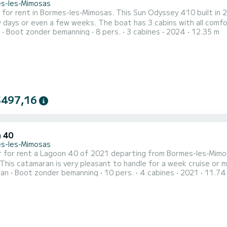
s-les-Mimosas
 for rent in Bormes-les-Mimosas. This Sun Odyssey 410 built in 20
eeks. The boat has 3 cabins with all comfort and a capacity of 8 people. With an overall length of 12
Boot zonder bemanning
8 pers.
3 cabines
2024
12.35 m
it will be your best ally to spend an exceptional vacation on the wa
Odyssey 410 is uitgerust met2 toilets m
$497,16
 40
s-les-Mimosas
r for rent a Lagoon 40 of 2021 departing from Bormes-les-Mimos
catamaran is very pleasant to handle for a week cruise or more. The boat has 4 cabins with all comfort and a 
ran
Boot zonder bemanning
10 pers.
4 cabines
2021
11.74
ople. With an overall length of 12 meters, it will be your best a