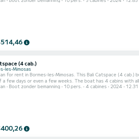
ran
Boot zonder bemanning
10 pers.
5 cabines
2024
12.85
With an overall length of 13 meters, it will be your best ally to
$514,46
tspace (4 cab.)
s-les-Mimosas
n for rent in Bormes-les-Mimosas. This Bali Catspace (4 cab.) bui
even a few weeks. The boat has 4 cabins with all comfort and a capacity of 10 people. With an overall
ran
Boot zonder bemanning
10 pers.
4 cabines
2024
12.31
f 12 meters, it will be your best ally to spend an exceptional v
$400,26