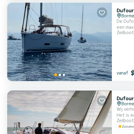
Dufour
Borme
De Dufo
een maximale breedte van 3,
Zeilboot
vanaf
Dufour
Borme
Wij verhuren dez
Het is e
Zeilboot
Zonder