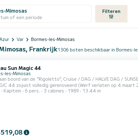
es-Mimosas
Filteren
atum of een periode
Azur
Var
Bormes-les-Mimosas
-Mimosas, Frankrijk
1306 boten beschikbaar in Bormes-l
au Sun Magic 44
s-les-Mimosas
igoletto", Cruise / DAG / HALVE DAG / SUNSET Het schip: Beroemd om zijn betrouwbaarheid, is deze
C 44 zojuist volledig gerenoveerd (Werf verlaten op 4 maart 2
Kapitein
6 pers.
3 cabines
1989
13.44 m
m en veilig varen: (Hoogwaardige uitrusting) State-of-the-art 
RT, RADAR, reddingsvlot, perfecte beslag, HARKEN PERFORMA lier
$519,08