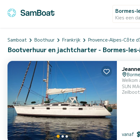
Bormes-l
Kies een d
Samboat
Boothuur
Frankrijk
Provence-Alpes-Côte d'
Bootverhuur en jachtcharter - Bormes-les
Jeanne
Borme
Welkom aan boord van de "R
SUN MAGI
Zeilboot
aangenaa
PLB1, SA
vanaf