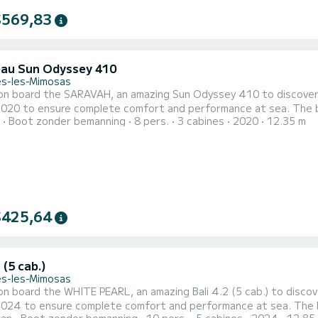
$569,83
au Sun Odyssey 410
s-les-Mimosas
on board the SARAVAH, an amazing Sun Odyssey 410 to discover 
o ensure complete comfort and performance at sea. The boat has 3 cabins with all comfort and a capacity of 8
Boot zonder bemanning
8 pers.
3 cabines
2020
12.35 m
With an overall length of 12 meters, it will be your best ally to
-Mimosas Voor uw comfort heeft SARAVAH 2 toiletten met douche aan boord. Deze boot is uitgerust
$425,64
 (5 cab.)
s-les-Mimosas
n board the WHITE PEARL, an amazing Bali 4.2 (5 cab.) to disco
o ensure complete comfort and performance at sea. The boat has 5 cabins with all comfort and a capacity of 10