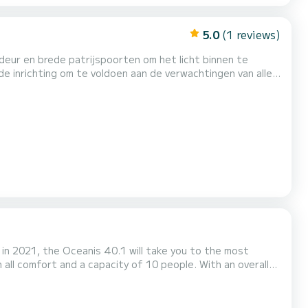
5.0
(1 reviews)
eur en brede patrijspoorten om het licht binnen te
de inrichting om te voldoen aan de verwachtingen van alle
t is zeer geslaagd en biedt een elegant, modern,
die u zal verleiden en u prestaties en comfort zal bieden...
 in 2021, the Oceanis 40.1 will take you to the most
acation on the water in the surroundings of Bormes-les-
nis 40.1 is uitgerust met2 toilets met douche. Deze boot is uitgerust met een Furling mainsail en...