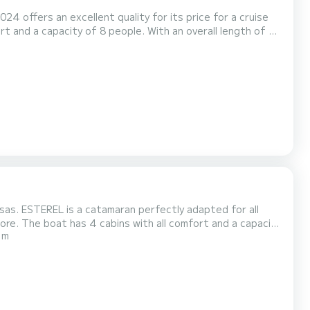
24 offers an excellent quality for its price for a cruise
ter in the surroundings of Bormes-les-Mimosas Dit Sun
et douche. Deze boot is uitgerust met een Furling mainsail en...
as. ESTEREL is a catamaran perfectly adapted for all
capacity
 m
lly to spend an exceptional vacation on the water in the
surroundings of Bormes-les-Mimosas Dit Lagoon 40 is uitgerust met2 toilets met douche. Deze boot is uitgerust...