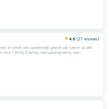
4.6
(27 reviews)
eks en biedt een opmerkelijk gevoel van ruimte op alle
 circa 1,60 bij 2 meter, veel opbergruimte, een
en toegang tot een comfortabele badkamer met douche,
 van een goede geluidsisolatie. De ruime salon, de