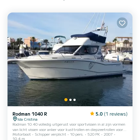
Rodman 1040 R
5.0
(1 reviews)
Isla Cristina
Rodman 10.40 volledig uitgerust voor sportvissen in al zijn vormen
van licht vissen voor anker voor kusttrollen en diepzeetrollen voor
Motorboot
Schipper verplicht
10 pers.
520 PK
2007
grote blauwe marlijnen en rode tonijn
10.4 m