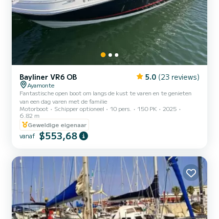
Bayliner VR6 OB
5.0
(23 reviews)
Ayamonte
Fantastische open boot om langs de kust te varen en te genieten
van een dag varen met de familie
Motorboot
Schipper optioneel
10 pers.
150 PK
2025
6.82 m
Geweldige eigenaar
$553,68
vanaf