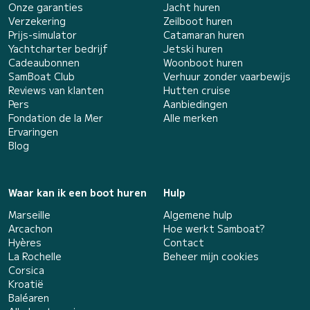
Onze garanties
Jacht huren
Verzekering
Zeilboot huren
Prijs-simulator
Catamaran huren
Yachtcharter bedrijf
Jetski huren
Cadeaubonnen
Woonboot huren
SamBoat Club
Verhuur zonder vaarbewijs
Reviews van klanten
Hutten cruise
Pers
Aanbiedingen
Fondation de la Mer
Alle merken
Ervaringen
Blog
Waar kan ik een boot huren
Hulp
Marseille
Algemene hulp
Arcachon
Hoe werkt Samboat?
Hyères
Contact
La Rochelle
Beheer mijn cookies
Corsica
Kroatië
Baléaren