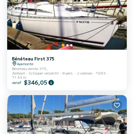
Bénéteau First 375
Ayamonte
Beneteau eerste 375,
Zeilboot
Schipper verplicht
8 pers.
2 cabines
1993
11.43 m
$346,05
vanaf