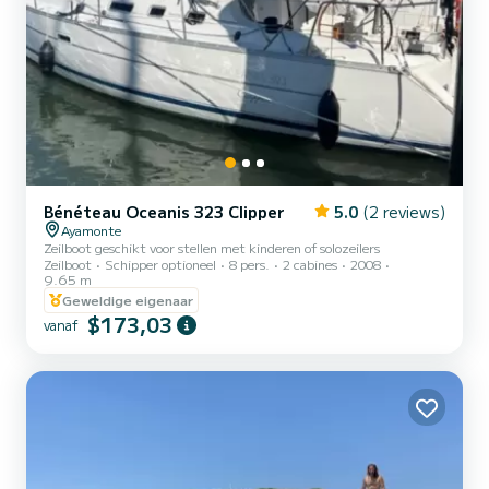
Bénéteau Oceanis 323 Clipper
5.0
(2 reviews)
Ayamonte
Zeilboot geschikt voor stellen met kinderen of solozeilers
Zeilboot
Schipper optioneel
8 pers.
2 cabines
2008
9.65 m
Geweldige eigenaar
$173,03
vanaf