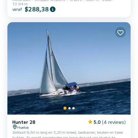
13.94 m
traject, genoeg om een heerlijke dag door te brengen.
$288,38
vanaf
Hunter 28
5.0
(4 reviews)
Huelva
Zeilboot 8,60 m lang en 3,20 m breed, badkamer, keuken en twee
hutten. Er wordt aangeboden om langs de kust van Huelva te