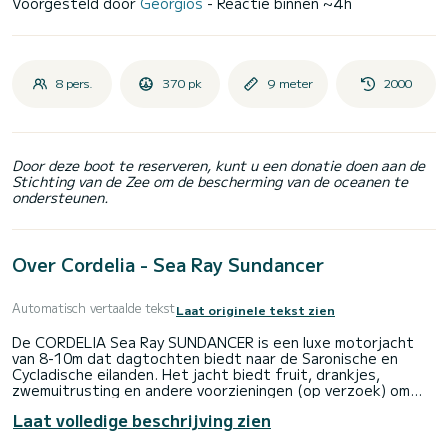
Voorgesteld door
Georgios
- Reactie binnen ~4h
8 pers.
370 pk
9 meter
2000
Door deze boot te reserveren, kunt u een donatie doen aan de
Stichting van de Zee om de bescherming van de oceanen te
ondersteunen.
Over Cordelia - Sea Ray Sundancer
Automatisch vertaalde tekst
Laat originele tekst zien
De CORDELIA Sea Ray SUNDANCER is een luxe motorjacht
van 8-10m dat dagtochten biedt naar de Saronische en
Cycladische eilanden. Het jacht biedt fruit, drankjes,
zwemuitrusting en andere voorzieningen (op verzoek) om
families of vrienden een onvergetelijke ervaring te bezorgen
Laat volledige beschrijving zien
in de zon van de Atheense Rivièra en op de Cycladen-
eilanden (Paros, Tinos, Mykonos, Kea, Kythnos, Sifnos,