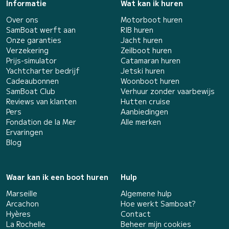
Informatie
Wat kan ik huren
Over ons
Motorboot huren
SamBoat werft aan
RIB huren
Onze garanties
Jacht huren
Verzekering
Zeilboot huren
Prijs-simulator
Catamaran huren
Yachtcharter bedrijf
Jetski huren
Cadeaubonnen
Woonboot huren
SamBoat Club
Verhuur zonder vaarbewijs
Reviews van klanten
Hutten cruise
Pers
Aanbiedingen
Fondation de la Mer
Alle merken
Ervaringen
Blog
Waar kan ik een boot huren
Hulp
Marseille
Algemene hulp
Arcachon
Hoe werkt Samboat?
Hyères
Contact
La Rochelle
Beheer mijn cookies