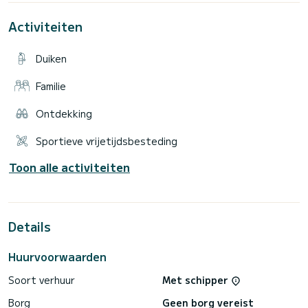
U vindt op de foto's het comfort van deze luxe boot.
Activiteiten
De prijs is vanaf € 19.600,- exclusief belasting per week.
Aarzel niet om ons een offerteaanvraag te sturen, wij zullen
Duiken
Familie
Ontdekking
Sportieve vrijetijdsbesteding
Toon alle activiteiten
Details
Huurvoorwaarden
Soort verhuur
Met schipper
Borg
Geen borg vereist