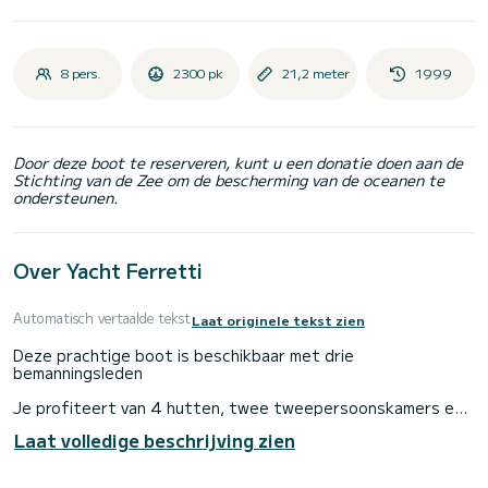
8 pers.
2300 pk
21,2 meter
1999
Door deze boot te reserveren, kunt u een donatie doen aan de
Stichting van de Zee om de bescherming van de oceanen te
ondersteunen.
Over Yacht Ferretti
Automatisch vertaalde tekst
Laat originele tekst zien
Deze prachtige boot is beschikbaar met drie
bemanningsleden
Je profiteert van 4 hutten, twee tweepersoonskamers en
twee tweelingen
Laat volledige beschrijving zien
Je hebt alle duikuitrusting en uitrusting in de boot voor
watersporten (wakeboard, ski, boei enz...)