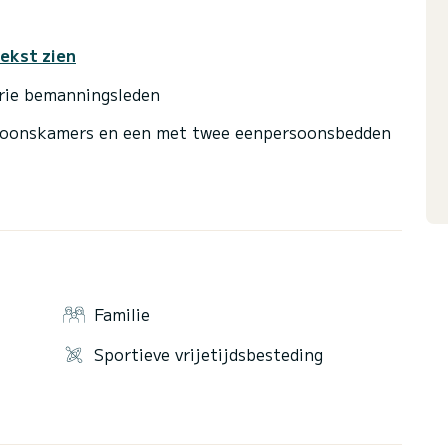
tekst zien
drie bemanningsleden
rsoonskamers en een met twee eenpersoonsbedden
in de boot voor watersporten (wakeboard, ski, boei
e luxe boot.
lasting per week.
Familie
Sportieve vrijetijdsbesteding