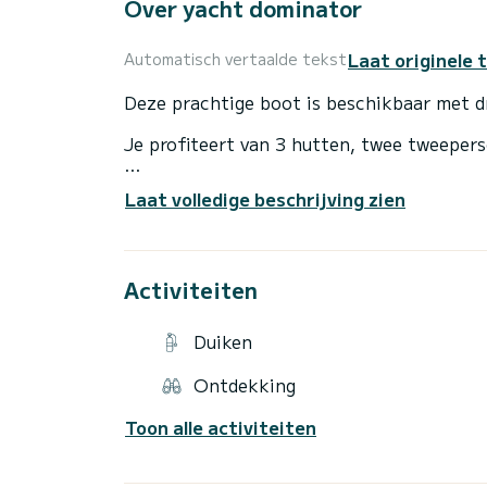
Over yacht dominator
Laat originele 
Automatisch vertaalde tekst
Deze prachtige boot is beschikbaar met 
Je profiteert van 3 hutten, twee tweepe
Je hebt alle duikuitrusting en uitrusting 
Laat volledige beschrijving zien
enz...)
U vindt op de foto's het comfort van dez
Activiteiten
De prijs is vanaf € 18.900,- exclusief be
Duiken
Ontdekking
Toon alle activiteiten