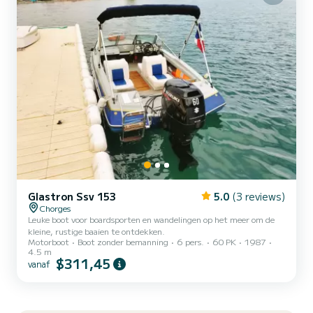
Glastron Ssv 153
5.0
(3 reviews)
Chorges
Leuke boot voor boardsporten en wandelingen op het meer om de
kleine, rustige baaien te ontdekken.
Motorboot
Boot zonder bemanning
6 pers.
60 PK
1987
4.5 m
$311,45
vanaf