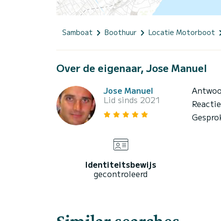
Samboat
Boothuur
Locatie Motorboot
Over de eigenaar, Jose Manuel
Jose Manuel
Antwoo
Lid sinds 2021
Reacti
Gespro
Identiteitsbewijs
gecontroleerd
Similar searches