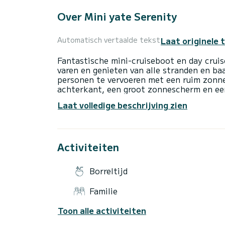
Over Mini yate Serenity
Laat originele 
Automatisch vertaalde tekst
Fantastische mini-cruiseboot en day crui
varen en genieten van alle stranden en ba
personen te vervoeren met een ruim zonne
achterkant, een groot zonnescherm en een
een complete badkamer en een uitgeruste
Laat volledige beschrijving zien
naar de andere kant te varen en meer pla
beste plan om een onvergetelijke dag doo
familie of vrienden zonder de drukte van 
Activiteiten
Borreltijd
Familie
Toon alle activiteiten