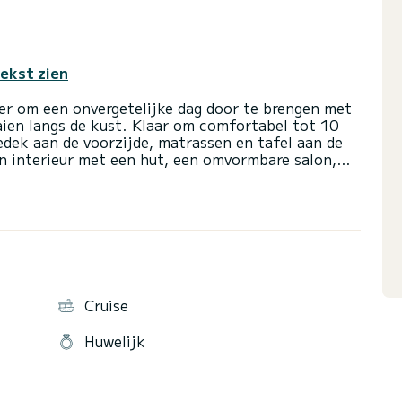
tekst zien
ser om een onvergetelijke dag door te brengen met
aien langs de kust. Klaar om comfortabel tot 10
dek aan de voorzijde, matrassen en tafel aan de
 interieur met een hut, een omvormbare salon,
 keuken. 400 paardenkrachten om snel van de ene
atsen op dezelfde dag te kunnen bezoeken. Het
r te brengen, de beste momenten te delen met
de stranden en te genieten van maximale privacy in
Cruise
Huwelijk