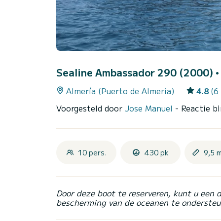
Sealine Ambassador 290 (2000)
•
Almería (Puerto de Almeria)
4.8
(6
Voorgesteld door
Jose Manuel
- Reactie b
10 pers.
430 pk
9,5 
Door deze boot te reserveren, kunt u een 
bescherming van de oceanen te ondersteu