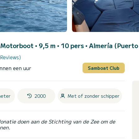
 Motorboot • 9,5 m • 10 pers •
Almería (Puerto
 Reviews)
innen een uur
Samboat Club
meter
2000
Met of zonder schipper
donatie doen aan de Stichting van de Zee om de
nen.