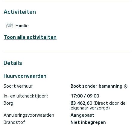
Alimos Marina
Activiteiten
Voor uw comfort heeft Ekavi 3 toiletten met een douche
Deze boot is uitgerust met een Furling grootzeil en een
Familie
Furling genua. Het heeft de volgende uitrusting:
Automatische piloot, Buitenboordmotor, Luidsprekers, Dek
douche.
Toon alle activiteiten
Boekingsaanvragen en offertes worden rechtstreeks door
SamBoat afgehandeld. Via het platform krijgt u de beste
Details
Huurvoorwaarden
Soort verhuur
Boot zonder bemanning
In- en uitchecktijden:
17:00 / 09:00
Borg
$3 462,60
(Direct door de
eigenaar verzorgd)
Annuleringsvoorwaarden
Aangepast
Brandstof
Niet inbegrepen