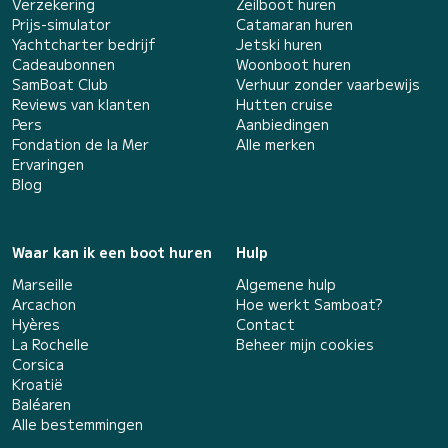
Verzekering
Zeilboot huren
Prijs-simulator
Catamaran huren
Yachtcharter bedrijf
Jetski huren
Cadeaubonnen
Woonboot huren
SamBoat Club
Verhuur zonder vaarbewijs
Reviews van klanten
Hutten cruise
Pers
Aanbiedingen
Fondation de la Mer
Alle merken
Ervaringen
Blog
Waar kan ik een boot huren
Hulp
Marseille
Algemene hulp
Arcachon
Hoe werkt Samboat?
Hyères
Contact
La Rochelle
Beheer mijn cookies
Corsica
Kroatië
Baléaren
Alle bestemmingen