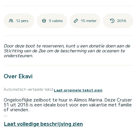
12 pers.
5 cabins
15 meter
2016
Door deze boot te reserveren, kunt u een donatie doen aan de
Stichting van de Zee om de bescherming van de oceanen te
ondersteunen.
Over Ekavi
Automatisch vertaalde tekst
Laat originele tekst zien
Ongelooflijke zeilboot te huur in Alimos Marina. Deze Cruiser
51 uit 2016 is een ideale boot voor een vakantie met familie
of vrienden.
De boot heeft 5 volledig uitgeruste hut(ten) en een
Laat volledige beschrijving zien
capaciteit van 12 personen. Met een totale lengte van 15
meter is het uw beste bondgenoot om een uitzonderlijke
vakantie op het water door te brengen in de omgeving van