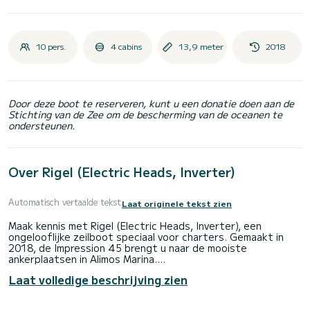
10 pers.
4 cabins
13,9 meter
2018
Door deze boot te reserveren, kunt u een donatie doen aan de
Stichting van de Zee om de bescherming van de oceanen te
ondersteunen.
Over Rigel (Electric Heads, Inverter)
Automatisch vertaalde tekst
Laat originele tekst zien
Maak kennis met Rigel (Electric Heads, Inverter), een
ongelooflijke zeilboot speciaal voor charters. Gemaakt in
2018, de Impression 45 brengt u naar de mooiste
ankerplaatsen in Alimos Marina.
Laat volledige beschrijving zien
De boot heeft 4 volledig uitgeruste hut(ten) en een
capaciteit van 10 personen. Met een totale lengte van 14
meter is het uw beste bondgenoot om een uitzonderlijke