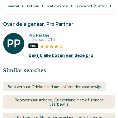
Samboat
Boothuur
Locatie Zeilboot
Griekenland
Attica
At
Over de eigenaar, Pro Partner
Pro Partner
Lid sinds 2018
PRO
Bekijk alle boten van deze pro
Similar searches
Bootverhuur Griekenland met of zonder vaarbewijs
Bootverhuur Athene, Griekenland met of zonder
vaarbewijs
Bootverhuur Álimos, Griekenland met of zonder