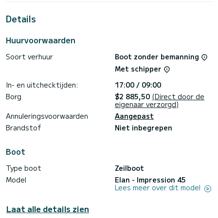
vakantie op het water door te brengen in de omgeving van
Alimos Marina
Details
Voor uw comfort heeft Rigel (Electric Heads, Inverter) 2
toiletten met een douche
Huurvoorwaarden
Deze boot is uitgerust met een Furling grootzeil en een
Soort verhuur
Boot zonder bemanning
Furling genua. Het heeft de volgende uitrusting:
Automatische piloot, Buitenboordmotor, USB-stekker,
Met schipper
Zwemplatform.
In- en uitchecktijden:
17:00 / 09:00
Als u vragen heeft over de boot of de chartervoorwaarden,
kunt u een bericht sturen via het Samboat-platform. Een
Borg
$2 885,50
(Direct door de
SamBoat-adviseur beantwoordt uw vragen en biedt u onze
eigenaar verzorgd)
Annuleringsvoorwaarden
Aangepast
Brandstof
Niet inbegrepen
Boot
Type boot
Zeilboot
Model
Elan - Impression 45
Lees meer over dit model
Laat alle details zien