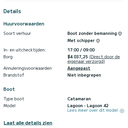
vakantie op het water door te brengen in de omgeving van
Alimos Marina
Details
Deze Lagoon 42 is uitgerust met 4 toiletten met een
douche.
Huurvoorwaarden
Deze boot is uitgerust met een Volledig gelat grootzeil en
Soort verhuur
Boot zonder bemanning
een Rolgenua. Het beschikt over de volgende uitrusting:
Automatische piloot, Buitenboordmotor, Elektrische lier.
Met schipper
Wij nodigen u uit om rechtstreeks via het platform een
In- en uitchecktijden:
17:00 / 09:00
offerte aan te vragen, wij zullen u dan onze beste
Borg
$4 037,25
(Direct door de
eigenaar verzorgd)
Annuleringsvoorwaarden
Aangepast
Brandstof
Niet inbegrepen
Boot
Type boot
Catamaran
Model
Lagoon - Lagoon 42
Lees meer over dit model
Laat alle details zien