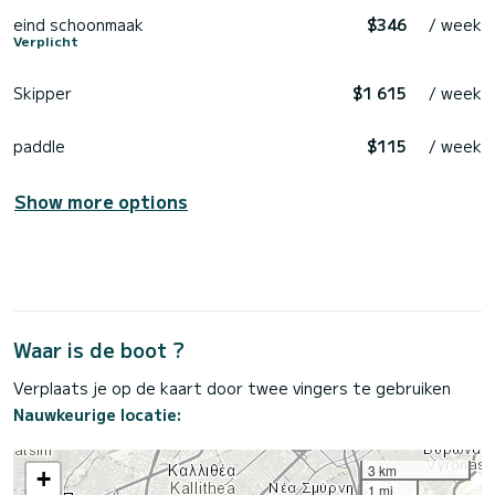
eind schoonmaak
$346
/ week
Verplicht
Skipper
$1 615
/ week
paddle
$115
/ week
Show more options
Waar is de boot ?
Verplaats je op de kaart door twee vingers te gebruiken
Nauwkeurige locatie:
3 km
+
1 mi