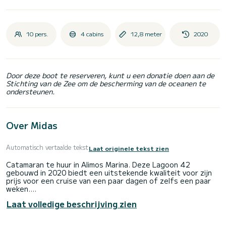
10 pers.
4 cabins
12,8 meter
2020
Door deze boot te reserveren, kunt u een donatie doen aan de
Stichting van de Zee om de bescherming van de oceanen te
ondersteunen.
Over Midas
Automatisch vertaalde tekst
Laat originele tekst zien
Catamaran te huur in Alimos Marina. Deze Lagoon 42
gebouwd in 2020 biedt een uitstekende kwaliteit voor zijn
prijs voor een cruise van een paar dagen of zelfs een paar
weken.
Laat volledige beschrijving zien
De boot heeft 4 volledig uitgeruste hut(ten) en een
capaciteit van 10 personen. Met een totale lengte van 13
meter is het uw beste bondgenoot om een uitzonderlijke