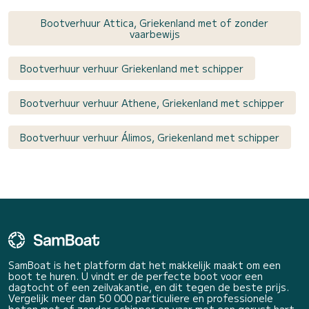
Bootverhuur Attica, Griekenland met of zonder
vaarbewijs
Bootverhuur verhuur Griekenland met schipper
Bootverhuur verhuur Athene, Griekenland met schipper
Bootverhuur verhuur Álimos, Griekenland met schipper
SamBoat is het platform dat het makkelijk maakt om een
boot te huren. U vindt er de perfecte boot voor een
dagtocht of een zeilvakantie, en dit tegen de beste prijs.
Vergelijk meer dan 50 000 particuliere en professionele
boten met of zonder schipper en vaar met een gerust hart