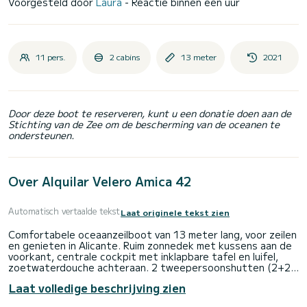
Voorgesteld door
Laura
- Reactie binnen een uur
11 pers.
2 cabins
13 meter
2021
Door deze boot te reserveren, kunt u een donatie doen aan de
Stichting van de Zee om de bescherming van de oceanen te
ondersteunen.
Over Alquilar Velero Amica 42
Automatisch vertaalde tekst
Laat originele tekst zien
Comfortabele oceaanzeilboot van 13 meter lang, voor zeilen
en genieten in Alicante. Ruim zonnedek met kussens aan de
voorkant, centrale cockpit met inklapbare tafel en luifel,
zoetwaterdouche achteraan. 2 tweepersoonshutten (2+2),
1 eenpersoonshut (schipper) en omvormbare salon (2).
Laat volledige beschrijving zien
Volledig uitgerust. SUP-board en snorkeluitrusting.
Dagcapaciteit: 11 personen + schipper. Nachtcapaciteit: 6