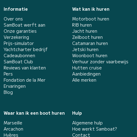
Informatie
Wat kan ik huren
Over ons
Motorboot huren
SamBoat werft aan
RIB huren
Onze garanties
Jacht huren
Verzekering
Zeilboot huren
Prijs-simulator
Catamaran huren
Yachtcharter bedrijf
Jetski huren
Cadeaubonnen
Woonboot huren
SamBoat Club
Verhuur zonder vaarbewijs
Reviews van klanten
Hutten cruise
Pers
Aanbiedingen
Fondation de la Mer
Alle merken
Ervaringen
Blog
Waar kan ik een boot huren
Hulp
Marseille
Algemene hulp
Arcachon
Hoe werkt Samboat?
Hyères
Contact