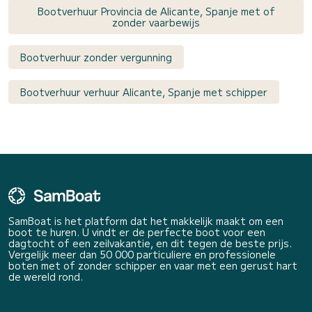
Bootverhuur Provincia de Alicante, Spanje met of
zonder vaarbewijs
Bootverhuur zonder vergunning
Bootverhuur verhuur Alicante, Spanje met schipper
SamBoat is het platform dat het makkelijk maakt om een
boot te huren. U vindt er de perfecte boot voor een
dagtocht of een zeilvakantie, en dit tegen de beste prijs.
Vergelijk meer dan 50 000 particuliere en professionele
boten met of zonder schipper en vaar met een gerust hart
de wereld rond.