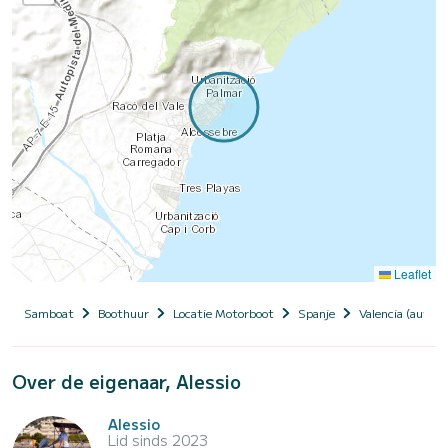
Leaflet
Samboat
Boothuur
Locatie Motorboot
Spanje
Valencia (auto
Over de eigenaar, Alessio
Alessio
Lid sinds 2023