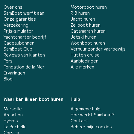
Over ons
Motorboot huren
SamBoat werft aan
RIB huren
Onze garanties
Jacht huren
Verzekering
Zeilboot huren
Prijs-simulator
Catamaran huren
Yachtcharter bedrijf
Jetski huren
Cadeaubonnen
Woonboot huren
SamBoat Club
Verhuur zonder vaarbewijs
Reviews van klanten
Hutten cruise
Pers
Aanbiedingen
Fondation de la Mer
Alle merken
Ervaringen
Blog
Waar kan ik een boot huren
Hulp
Marseille
Algemene hulp
Arcachon
Hoe werkt Samboat?
Hyères
Contact
La Rochelle
Beheer mijn cookies
Corsica