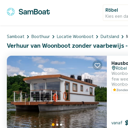
Röbel
Kies een d
Samboat
Boothuur
Locatie Woonboot
Duitsland
Verhuur van Woonboot zonder vaarbewijs -
Hausbo
Röbel
Woonboot
few weeks. You are going to have an exceptional cruise on this woonboot of 14 meters. 
Woonbo
passengers w
Zonder
We invit
vanaf