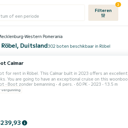
2
Filteren
atum of een periode
Mecklenburg-Western Pomerania
 Röbel, Duitsland
302 boten beschikbaar in Röbel
ot Calmar
 for rent in Röbel. This Calmar built in 2023 offers an excellent 
You will be able to accommodate up to 6
ot
Boot zonder bemanning
4 pers.
60 PK
2023
13.5 m
hen cruising and take advantage of its 2 cabins with total comfort. Dit Calmar is uitgerust met1 toi
 vergunning
e you to request a quote directly via the platform, w...
$239,93