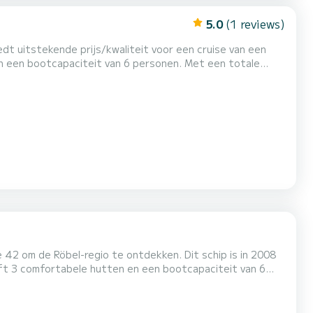
5.0
(1 reviews)
dt uitstekende prijs/kwaliteit voor een cruise van een
kantie op het water in de omgeving van Röbel Deze
42 om de Röbel-regio te ontdekken. Dit schip is in 2008
oot voor een buitengewone vakantie op het water in de