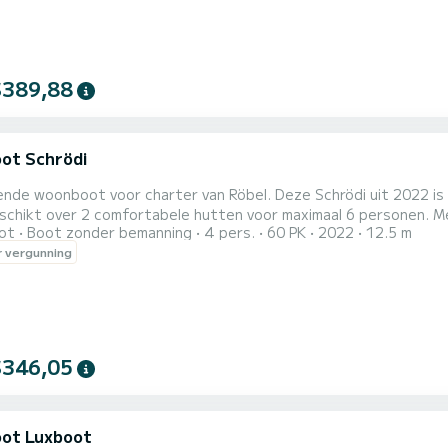
$389,88
ot Schrödi
nde woonboot voor charter van Röbel. Deze Schrödi uit 2022 is id
schikt over 2 comfortabele hutten voor maximaal 6 personen. 
ot
Boot zonder bemanning
4 pers.
60 PK
2022
12.5 m
schip de ideale metgezel voor een onvergetelijke vaarvakantie in de omgeving van
 vergunning
$346,05
ot Luxboot