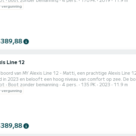
ot
Boot zonder bemanning
4 pers.
170 PK
2019
11.9 m
ale lengte van 12 meter is hij uw beste bondgenoot voor een bu
 vergunning
$389,88
is Line 12
boord van MY Alexis Line 12 - Matti, een prachtige Alexis Line
3 en belooft een hoog niveau van comfort op zee. De boot heeft 2 comfortabele hutten voor maximaal 4
ot
Boot zonder bemanning
4 pers.
135 PK
2023
11.9 m
n. Met haar 12 meter lengte en een motorvermogen van 170 PK is
 vergunning
 van Röbel. Alexis Line 12 is voorzien van 1 toilet met douche. < br >Om informatie aan te vragen of
...
$389,88