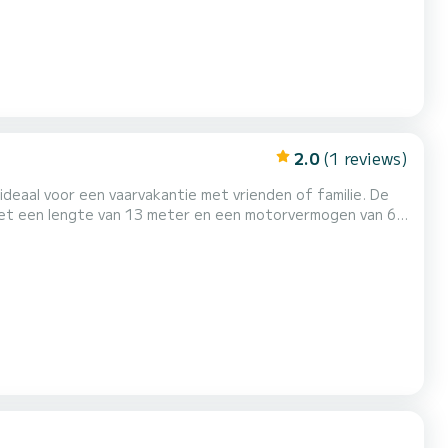
2.0
(1 reviews)
eaal voor een vaarvakantie met vrienden of familie. De
Met een lengte van 13 meter en een motorvermogen van 60
 Röbel. Voor uw comfort beschikt
woonboot Schrödi - Schrödi over 1 toilet met douche Het is onder andere voorzien van de volgende apparatuur: TV. Aarzel...