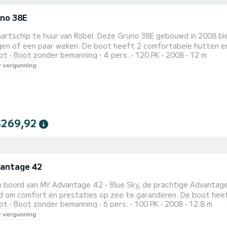
no 38E
artschip te huur van Röbel. Deze Gruno 38E gebouwd in 2008 bie
e boot heeft 2 comfortabele hutten en een bootcapaciteit van 6 personen. Met een totale
ot
Boot zonder bemanning
4 pers.
120 PK
2008
12 m
an 12 meter is hij uw beste bondgenoot voor een buitengewone va
 vergunning
ten met douche. Het beschikt over de volgende apparatuur: TV. Als u vragen heeft over de boot of de
$269,92
antage 42
 boord van MY Advantage 42 - Blue Sky, de prachtige Advantage 
rt en prestaties op zee te garanderen. De boot heeft 3 comfortabele hutten en een bootcapaciteit van 6
ot
Boot zonder bemanning
6 pers.
100 PK
2008
12.8 m
n. Met een totale lengte van 13 meter is hij uw beste bondgen
 vergunning
e 42 - Blue Sky heeft 2 toiletten met douche Het heeft de volgende
ur: TV...