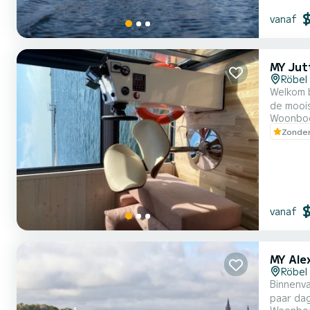
vanaf
MY Jut
Röbel
Welkom 
de mooiste ankerplaatse
Woonbo
lengte e
Zonder
vanaf
MY Alex
Röbel
Binnenva
paar dagen of een paar weken. De