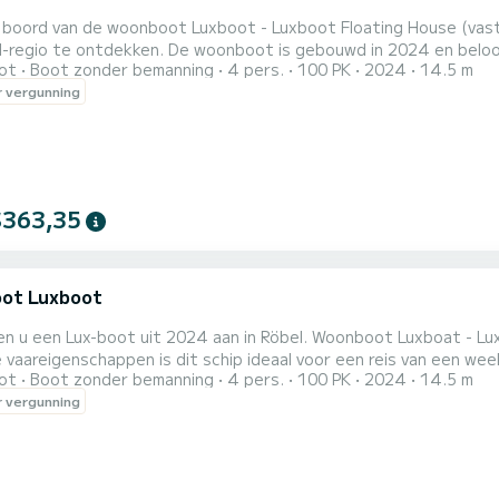
boord van de woonboot Luxboot - Luxboot Floating House (vast 
-regio te ontdekken. De woonboot is gebouwd in 2024 en belooft een ho
ot
Boot zonder bemanning
4 pers.
100 PK
2024
14.5 m
lang en heeft 100 pk. Met zijn 2 hutten is het schip geschikt voor maxima
 vergunning
House is voorzien van 1 toilet met douche. He
$363,35
ot Luxboot
en u een Lux-boot uit 2024 aan in Röbel. Woonboot Luxboat - Lu
reigenschappen is dit schip ideaal voor een reis van een week of langer. De woonboot is 15 meter
ot
Boot zonder bemanning
4 pers.
100 PK
2024
14.5 m
 2 hutten is het schip geschikt voor maximaal 6 personen voor een reis. Voor uw comfort heeft wo
 vergunning
Luxboat 1 toilet met douche Het is onder andere uitgeru