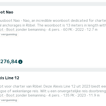
ot Nao
usboot Nao - Nao, an incredible woonboot dedicated for charter
The woonboot is 13 meters in length with 60 horsepower. The 2 cabins can accommodate 4
ot
Boot zonder bemanning
4 pers.
60 PK
2022
12.7 m
fort heeft Hausboot Nao - Nao 1 toilet met douche Het heeft de volgende uitrusting:
 vergunning
Achterste bereik, Dishwasher. For any information requests or reservati.
$276,84
is Line 12
 voor charter van Röbel. Deze Alexis Line 12 uit 2023 biedt ee
gse of wekenlange reis. Wilt u een onvergetelijke reis doorbr
ot
Boot zonder bemanning
4 pers.
135 PK
2023
11.9 m
ximaal 4 personen aan boord komen en genieten van de 2 comfortabele hutten. Alexis Line
 vergunning
m informatie aan te vragen of een boeking te
.