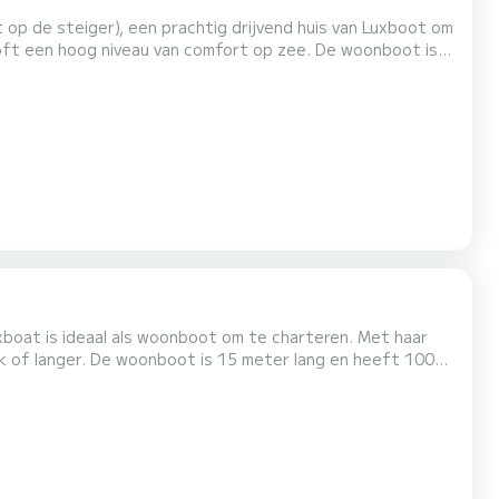
op de steiger), een prachtig drijvend huis van Luxboot om
og niveau van comfort op zee. De woonboot is
al 6 personen voor een reis. Luxboot Floating
t is onder andere uitgerust met de volgende apparatuur: TV, Airconditio...
xboat is ideaal als woonboot om te charteren. Met haar
 lang en heeft 100
onboot Luxboot -
st met de volgende apparatuur: TV, airconditioning, vaatwasse...