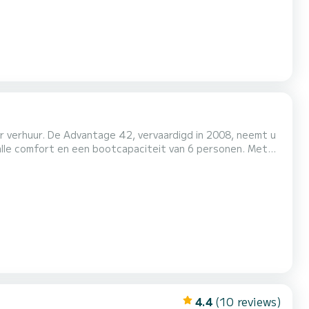
or verhuur. De Advantage 42, vervaardigd in 2008, neemt u
itengewone vakantie op het water in de omgeving van
Röbel Voor uw comfort heeft MY Advantage 42 - Saphir 2 toiletten met douche Het heeft de volgende apparatuur: TV. Aarzel n...
4.4
(10 reviews)