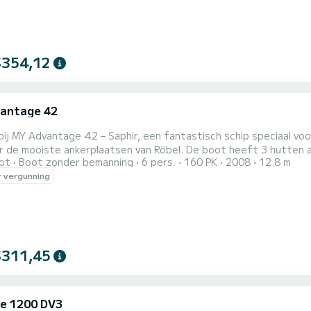
$354,12
antage 42
ij MY Advantage 42 – Saphir, een fantastisch schip speciaal vo
nkerplaatsen van Röbel. De boot heeft 3 hutten alle comfort en een bootcapaciteit van 6 personen. Met
ot
Boot zonder bemanning
6 pers.
160 PK
2008
12.8 m
ale lengte van 13 meter is hij uw beste bondgenoot voor een bu
 vergunning
$311,45
e 1200 DV3