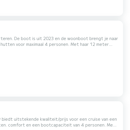
teren. De boot is uit 2023 en de woonboot brengt je naar
voor een onvergetelijke vaarvakantie in de omgeving van
Röbel. Woonboot is voorzien van 1 toilet met douche. Het is onder andere voorzien van de volgende apparatuur: TV. Om info...
 biedt uitstekende kwaliteit/prijs voor een cruise van een