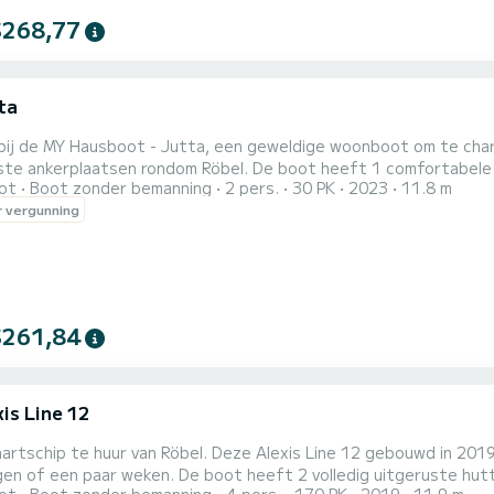
$268,77
ta
bij de MY Hausboot - Jutta, een geweldige woonboot om te char
n rondom Röbel. De boot heeft 1 comfortabele hutten voor maximaal 4 personen. Met haar 12 meter
ot
Boot zonder bemanning
2 pers.
30 PK
2023
11.8 m
n een motorvermogen van 15 PK is het schip de ideale metgezel 
 vergunning
$261,84
is Line 12
artschip te huur van Röbel. Deze Alexis Line 12 gebouwd in 2019
 boot heeft 2 volledig uitgeruste hutten. comfort en een bootcapaciteit van 4 personen. Met