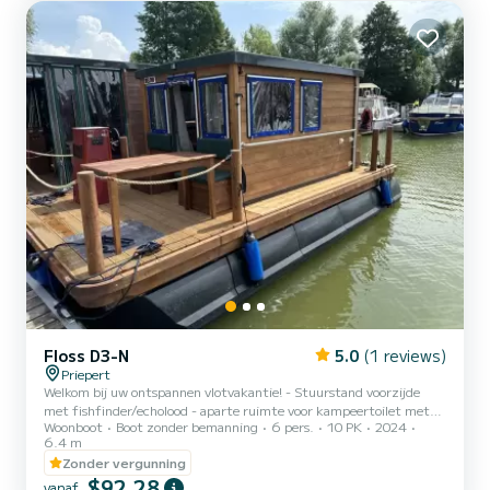
Pri...
Floss D3-N
5.0
(1 reviews)
Priepert
Welkom bij uw ontspannen vlotvakantie! - Stuurstand voorzijde
met fishfinder/echolood - aparte ruimte voor kampeertoilet met
Woonboot
Boot zonder bemanning
6 pers.
10 PK
2024
zijwanden en gordijn - keukenblok met gas koelkast en 2-pits
6.4 m
gasfornuis - 12V aansluiting met zonnepaneelondersteuning -
Zonder vergunning
230V walstroomaansluiting - loopbaar dak - 2-3 vaste
$92,28
slaapplaatsen Er is waarschijnlijk geen centraler vertrekpunt in de
vanaf