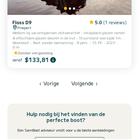
Floss D9
5.0
(1 reviews)
Priepert
Welkom bij uw ontspannen vlotvakantie! - inklapbare glazen ramen
& afsluitbare glazen deuren in de hut - Stuurstand voorzijde 1m
Woonboot
Boot zonder bemanning
8 pers.
15 PK
2023
overdekt - WC met vast toilet & wastafel - 250l watertank &
9 m
afvaltank - Keuken met koelkast, gasfornuis, gootsteen - 12V-
Zonder vergunning
aansluiting en 230V walstroomaansluiting - Dak beloopbaar - Terras
$133,81
met 1m breed afdak - 2-6 vaste slaapplaatsen. Er is waarschijnlijk
vanaf
geen centralere uitvalsbasis in de waterwereld van Mecklenburg en
Brandenburg. Priepert ligt precies aan het feder...
‹
Vorige
Volgende
›
Hulp nodig bij het vinden van de
perfecte boot?
Een SamBoat adviseur vindt voor u de beste aanbiedingen