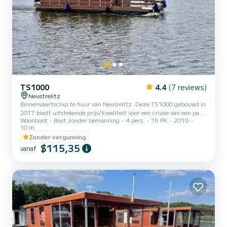
TS1000
4.4
(7 reviews)
Neustrelitz
Binnenvaartschip te huur van Neusrelitz. Deze TS1000 gebouwd in
2017 biedt uitstekende prijs/kwaliteit voor een cruise van een paar
Woonboot
Boot zonder bemanning
4 pers.
15 PK
2019
dagen of een paar weken. De boot heeft 2 comfortabele hutten en
10 m
een bootcapaciteit van 6 personen. Met een totale lengte van 10
Zonder vergunning
meter is hij uw beste bondgenoot voor een bijzondere vakantie op
$115,35
het water in de omgeving van Neusrelitz Deze TS1000 is voorzien
vanaf
van 1 toilet met douche. Als u vragen heeft over de boot of de
huurvoorwaarden, kunt u een bericht sturen v...