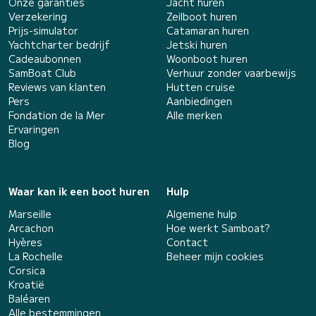
Onze garanties
Jacht huren
Verzekering
Zeilboot huren
Prijs-simulator
Catamaran huren
Yachtcharter bedrijf
Jetski huren
Cadeaubonnen
Woonboot huren
SamBoat Club
Verhuur zonder vaarbewijs
Reviews van klanten
Hutten cruise
Pers
Aanbiedingen
Fondation de la Mer
Alle merken
Ervaringen
Blog
Waar kan ik een boot huren
Hulp
Marseille
Algemene hulp
Arcachon
Hoe werkt Samboat?
Hyères
Contact
La Rochelle
Beheer mijn cookies
Corsica
Kroatië
Baléaren
Alle bestemmingen