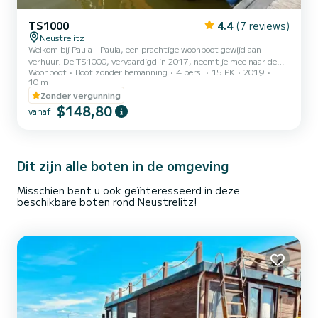
TS1000
4.4
(7 reviews)
Neustrelitz
Welkom bij Paula - Paula, een prachtige woonboot gewijd aan
verhuur. De TS1000, vervaardigd in 2017, neemt je mee naar de
Woonboot
Boot zonder bemanning
4 pers.
15 PK
2019
mooiste ankerplaatsen van Neusrelitz. De boot heeft 2 volledig
10 m
uitgeruste hutten. comfort en een bootcapaciteit van 6 personen.
Zonder vergunning
Met een totale lengte van 10 meter is hij uw beste bondgenoot voor
$148,80
een bijzondere vakantie op het water in de omgeving van
vanaf
Neusrelitz Deze TS1000 is uitgerust met 1 toilet met douche.
Reservering- en offerteaanvragen worden rechtstreeks door
SamB...
Dit zijn alle boten in de omgeving
Misschien bent u ook geïnteresseerd in deze
beschikbare boten rond Neustrelitz!