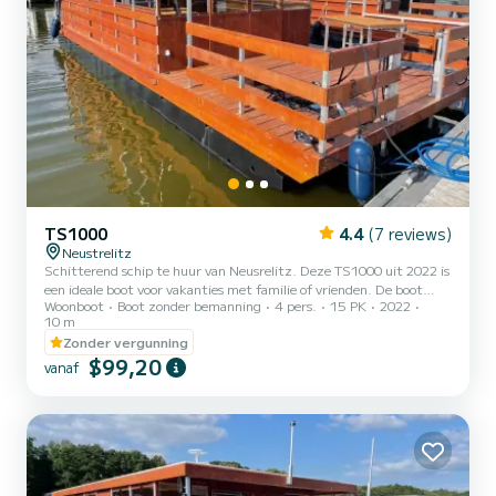
TS1000
4.4
(7 reviews)
Neustrelitz
Schitterend schip te huur van Neusrelitz. Deze TS1000 uit 2022 is
een ideale boot voor vakanties met familie of vrienden. De boot
Woonboot
Boot zonder bemanning
4 pers.
15 PK
2022
heeft 2 comfortabele hutten en een capaciteit van 6-persoons
10 m
boot. Met een totale lengte van 10 meter is hij je beste bondgenoot
Zonder vergunning
voor een buitengewone vakantie op het water in de omgeving van
$99,20
Neusrelitz Deze TS1000 is uitgerust met 1 toilet met douche.
vanaf
Reservering- en offerteaanvragen worden rechtstreeks door
SamBoat beheerd. Via het platform krijgt u de beste pri...