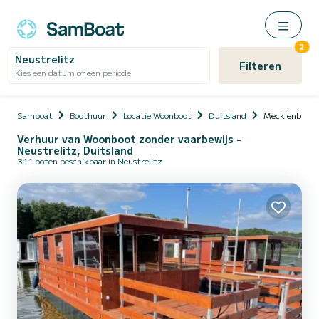
2
Neustrelitz
Filteren
Kies een datum of een periode
Samboat
Boothuur
Locatie Woonboot
Duitsland
Mecklenburg-
Verhuur van Woonboot zonder vaarbewijs -
Neustrelitz, Duitsland
311 boten beschikbaar in Neustrelitz