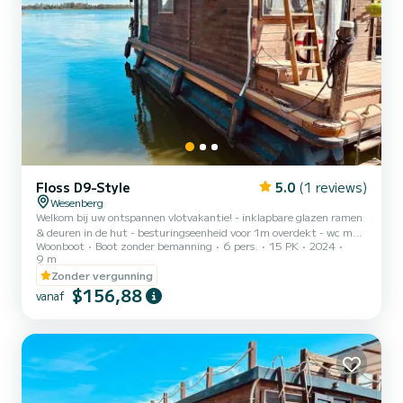
Floss D9-Style
5.0
(1 reviews)
Wesenberg
Welkom bij uw ontspannen vlotvakantie! - inklapbare glazen ramen
& deuren in de hut - besturingseenheid voor 1m overdekt - wc met
Woonboot
Boot zonder bemanning
6 pers.
15 PK
2024
vaste toilet & wastafel - 250l water- & afvalwatertank, 70l
9 m
brandstoftank - keuken met koelkast, gasfornuis, gootsteen - 12V-
Zonder vergunning
aansluiting en 230V-walstroomaansluiting - dak beloopbaar met 40
$156,88
cm hoge rondom lopende reling en lounge - inclusief fishfinder &
vanaf
echolood - inclusief radio met USB-aansluiting, Bluetooth en
luidsprekers binnen & buiten - terras met 1m brede lui...