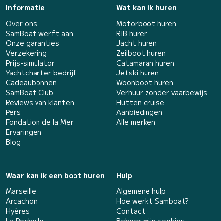
Informatie
Wat kan ik huren
Over ons
Motorboot huren
SamBoat werft aan
RIB huren
Onze garanties
Jacht huren
Verzekering
Zeilboot huren
Prijs-simulator
Catamaran huren
Yachtcharter bedrijf
Jetski huren
Cadeaubonnen
Woonboot huren
SamBoat Club
Verhuur zonder vaarbewijs
Reviews van klanten
Hutten cruise
Pers
Aanbiedingen
Fondation de la Mer
Alle merken
Ervaringen
Blog
Waar kan ik een boot huren
Hulp
Marseille
Algemene hulp
Arcachon
Hoe werkt Samboat?
Hyères
Contact
La Rochelle
Beheer mijn cookies