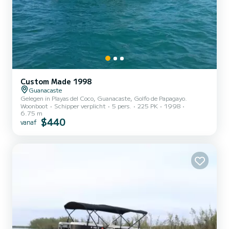
Custom Made 1998
Guanacaste
Gelegen in Playas del Coco, Guanacaste, Golfo de Papagayo.
Woonboot
Schipper verplicht
5 pers.
225 PK
1998
6.75 m
$440
vanaf