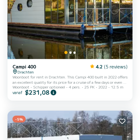
Campi 400
4.2
(5 reviews)
Drachten
Woonboot for rent in Drachten. This Campi 400 built in 2022 offers
an excellent quality for its price for a cruise of a few days or even a
Woonboot
Schipper optioneel
4 pers.
25 PK
2022
12.5 m
few weeks. The boat has 2 cabins with all comfort and a capacity of
$231,08
vanaf
4 people. With an overall length of 13 meters, it will be your best
ally to spend an exceptional vacation on the water in the
surroundings of Drachten Voor uw comfort heeft Campi 400 II 1
toilet met douche Het heeft de volgende uitrusting:
Buitenboordmotor, Boegschroef, TV, Zonnepaneel...
-5%