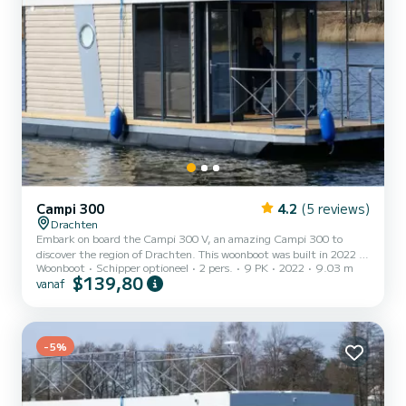
Campi 300
4.2
(5 reviews)
Drachten
Embark on board the Campi 300 V, an amazing Campi 300 to
discover the region of Drachten. This woonboot was built in 2022 to
Woonboot
Schipper optioneel
2 pers.
9 PK
2022
9.03 m
ensure complete comfort and performance at sea. The boat has 1
$139,80
vanaf
cabins with all comfort and a capacity of 2 people. With an overall
length of 9 meters, it will be your best ally to spend an exceptional
vacation on the water in the surroundings of Drachten Voor uw
comfort heeft Campi 300 V 1 toilet met douche Het heeft de
volgende uitrusting: Buitenboordmotor, TV, Zon...
-5%