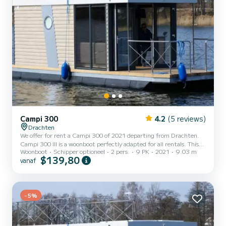
Campi 300
4.2
(5 reviews)
Drachten
We offer for rent a Campi 300 of 2021 departing from Drachten.
Campi 300 III is a woonboot perfectly adapted for all rentals. This
Woonboot
Schipper optioneel
2 pers.
9 PK
2021
9.03 m
woonboot is very pleasant to handle for a week cruise or more. The
$139,80
vanaf
boat has 1 cabins with all comfort and a capacity of 2 people. With
an overall length of 9 meters, it will be your best ally to spend an
exceptional vacation on the water in the surroundings of Drachten
Dit Campi 300 is uitgerust met1 toilet met douche....
-5%