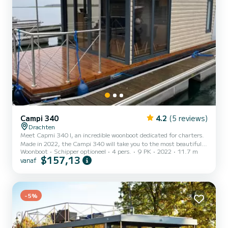
Campi 340
4.2
(5 reviews)
Drachten
Meet Capmi 340 I, an incredible woonboot dedicated for charters.
Made in 2022, the Campi 340 will take you to the most beautiful
Woonboot
Schipper optioneel
4 pers.
9 PK
2022
11.7 m
anchorages in Drachten. The boat has 2 cabins with all comfort and
$157,13
vanaf
a capacity of 4 people. With an overall length of 12 meters, it will
be your best ally to spend an exceptional vacation on the water in
the surroundings of Drachten Voor uw comfort heeft Capmi 340 I
1 toilet met douche Het heeft de volgende uitrusting...
-5%