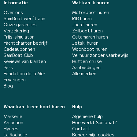
Informatie
Wat kan ik huren
Over ons
Motorboot huren
SamBoat werft aan
RIB huren
Onze garanties
Jacht huren
Verzekering
Zeilboot huren
Prijs-simulator
Catamaran huren
Yachtcharter bedrijf
Jetski huren
Cadeaubonnen
Woonboot huren
SamBoat Club
Verhuur zonder vaarbewijs
Reviews van klanten
Hutten cruise
Pers
Aanbiedingen
Fondation de la Mer
Alle merken
Ervaringen
Blog
Waar kan ik een boot huren
Hulp
Marseille
Algemene hulp
Arcachon
Hoe werkt Samboat?
Hyères
Contact
La Rochelle
Beheer mijn cookies