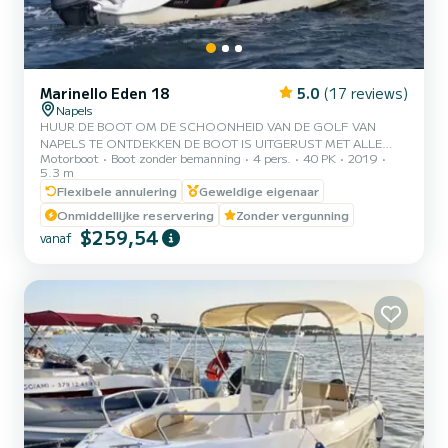
Marinello Eden 18
5.0
(17 reviews)
Napels
HUUR DE BOOT OM DE SCHOONHEID VAN DE GOLF VAN
NAPELS TE ONTDEKKEN DE BOOT IS UITGERUST MET ALLE
Motorboot
Boot zonder bemanning
4 pers.
40 PK
2019
OPTIONEELS OM EEN PRACHTIGE DAG AAN ZEE DOOR TE
5.3 m
BRENGEN IN NAAM VAN PLEZIER EN ONTSPANNING, EN WIJ
Flexibele annulering
Geweldige eigenaar
BIEDEN U DE DRANKEN AAN DIE NODIG ZIJN OM TE GAAN DE
HITTE VAN DE ZOMER DE BOOT IS GELEGEN IN DE HAVEN VAN
Onmiddellijke reservering
Zonder vergunning
NAPELS MERGELLINA (PORTO SANNAZZARO) HUUR DE BOOT
$259,54
vanaf
OM DE SCHOONHEID VAN DE GOLF VAN NAPELS TE
ONTDEKKEN DE BOOT IS UITGERUST MET ALLE OPTIES OM
Breng een heerlijke dag aan zee door in naam van plezi...