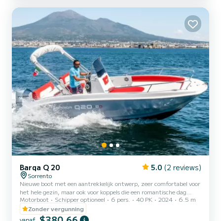
verkennen Capaciteit: tot 6 passagiers - perfect voor koppels,
gezinnen of kleine groepen Motor: buitenboordmotor op benzine...
Barqa Q 20
5.0
(2 reviews)
Sorrento
Nieuwe boot met een aantrekkelijk ontwerp, zeer comfortabel voor
het hele gezin, maar ook voor koppels die een romantische dag
Motorboot
Schipper optioneel
6 pers.
40 PK
2024
6.5 m
willen doorbrengen met het verkennen van de wonderen van onze
kust. De boot is voorzien van alle navigatiemogelijkheden: douche,
Zonder vergunning
rolbeugel met zonnescherm, Bluetooth stereo, zwemtrap.
$380,66
vanaf