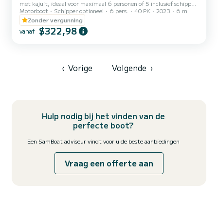
met kajuit, ideaal voor maximaal 6 personen of 5 inclusief schipper.
Motorboot
Schipper optioneel
6 pers.
40 PK
2023
6 m
Op verzoek bieden wij de mogelijkheid om uw reis te verrijken met
een aperitief aan boord en snorkeluitrusting. De veiligheid is
Zonder vergunning
gegarandeerd op een modern en perfect onderhouden schip.
$322,98
vanaf
Beschikbaarheid op aanvraag. Neem contact met ons op om uw
nautisch avontuur te plannen.
‹
Vorige
Volgende
›
Hulp nodig bij het vinden van de
perfecte boot?
Een SamBoat adviseur vindt voor u de beste aanbiedingen
Vraag een offerte aan