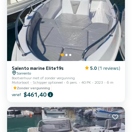
Salento marine Elite19s
5.0
(1 reviews)
Sorrento
Bootverhuur met of zonder vergunning
Motorboot
Schipper optioneel
6 pers.
40 PK
2023
6 m
Zonder vergunning
$461,40
vanaf