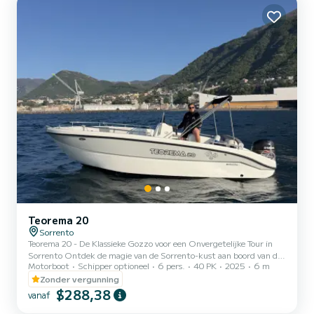
voorkant en comfortabele zit...
Teorema 20
Sorrento
Teorema 20 - De Klassieke Gozzo voor een Onvergetelijke Tour in
Sorrento Ontdek de magie van de Sorrento-kust aan boord van de
Motorboot
Schipper optioneel
6 pers.
40 PK
2025
6 m
Teorema 20, een elegante Sorrentijnse gozzo met traditionele
charme, perfect voor een dag van ontspanning en de schoonheid
Zonder vergunning
van de zee. Belangrijkste kenmerken: Lengte: 6 meter - compact
$288,38
vanaf
maar comfortabel, ideaal om grotten en verborgen baaien te