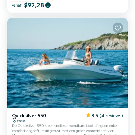
$92,28
vanaf
Quicksilver 550
3.5
(4 reviews)
Forio
De Quicksilver 550 is een snelle en wendbare boot die geen enkel
comfort opgeeft, is uitgerust met een groot zonnedek en vier
Motorboot
Schipper optioneel
5 pers.
40 PK
2014
5.55 m