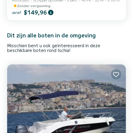
passagiersstoelen en is geschikt voor jongeren. Om ermee te varen
is geen vaarbewijs nodig.
Zonder vergunning
$149,96
vanaf
Dit zijn alle boten in de omgeving
Misschien bent u ook geïnteresseerd in deze
beschikbare boten rond Ischia!