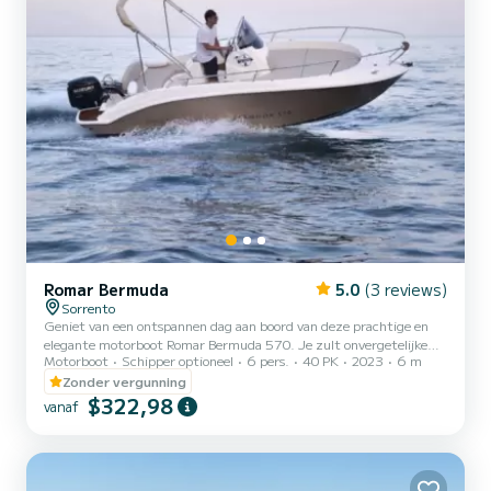
Romar Bermuda
5.0
(3 reviews)
Sorrento
Geniet van een ontspannen dag aan boord van deze prachtige en
elegante motorboot Romar Bermuda 570. Je zult onvergetelijke
Motorboot
Schipper optioneel
6 pers.
40 PK
2023
6 m
momenten beleven met je vrienden en dierbaren. Je krijgt de kans
om adembenemende plekken in onze zee te ontdekken en te
Zonder vergunning
zwemmen in kristalhelder water. De boot is uitgerust met een 40
$322,98
vanaf
pk Mercury PRO-motor waarmee je soepel en veilig langs de
prachtige rotsachtige kusten van de Amalfi en Sorrento kunt
varen. Je kunt ook het betoverende eiland Capri en andere
prachtige plekk...