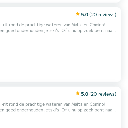
5.0
(20 reviews)
i-rit rond de prachtige wateren van Malta en Comino!
 en goed onderhouden jetski's. Of u nu op zoek bent naar
 onze jetski-verhuur biedt een spannende en veilige
 en Comino Ervaring: leuk en veilig Uitrusting: krac...
5.0
(20 reviews)
i-rit rond de prachtige wateren van Malta en Comino!
 en goed onderhouden jetski's. Of u nu op zoek bent naar
 onze jetski-verhuur biedt een spannende en veilige
 en Comino Ervaring: leuk en veilig Uitrusting: krac...