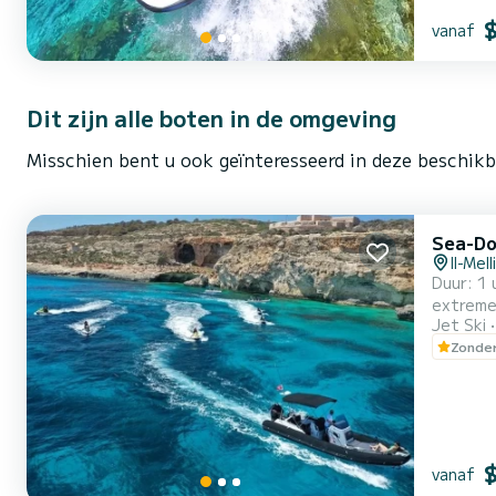
vanaf
Dit zijn alle boten in de omgeving
Misschien bent u ook geïnteresseerd in deze beschik
Sea-Do
Il-Mel
Duur: 1 
extreme 
Jet Ski
super le
Zonder
vanaf