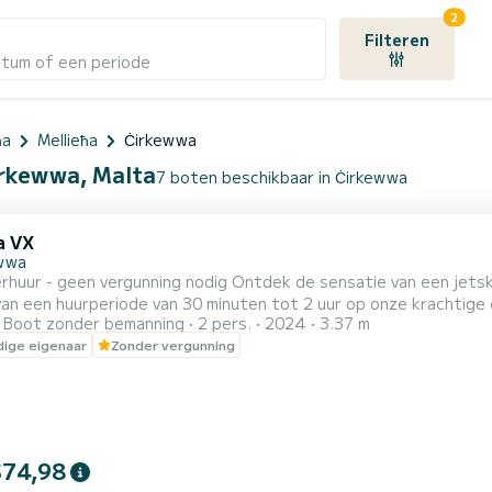
2
Filteren
atum of een periode
ħa
Mellieħa
Ċirkewwa
irkewwa, Malta
7 boten beschikbaar in Ċirkewwa
a VX
wwa
rhuur - geen vergunning nodig Ontdek de sensatie van een jetsk
an een huurperiode van 30 minuten tot 2 uur op onze krachtige
Boot zonder bemanning
2 pers.
2024
3.37 m
le adrenalinekick of een leuke activiteit om uw dag te verrijken,
ige eigenaar
Zonder vergunning
 voor iedereen. Duur: huur van 30 minuten tot 2 uur Locatie: Malta
$74,98