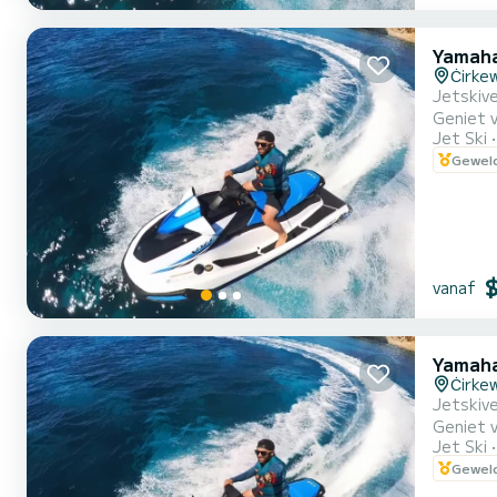
Yamah
Ċirke
Jetskive
Geniet v
Jet Ski
een snel
Geweld
ervaring
vanaf
Yamah
Ċirke
Jetskive
Geniet v
Jet Ski
een snel
Geweld
ervaring