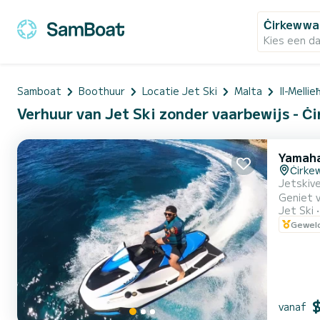
Ċirkewwa
Kies een d
Samboat
Boothuur
Locatie Jet Ski
Malta
Il-Mellie
Verhuur van Jet Ski zonder vaarbewijs - Ċ
Yamah
Ċirke
Jetskive
Geniet v
Jet Ski
een snel
Geweld
ervaring
vanaf