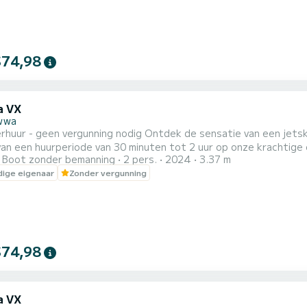
$74,98
a VX
wwa
rhuur - geen vergunning nodig Ontdek de sensatie van een jetsk
an een huurperiode van 30 minuten tot 2 uur op onze krachtige
Boot zonder bemanning
2 pers.
2024
3.37 m
le adrenalinekick of een leuke activiteit om uw dag te verrijken,
ige eigenaar
Zonder vergunning
 voor iedereen. Duur: huur van 30 minuten tot 2 uur Locatie: Malta
$74,98
a VX