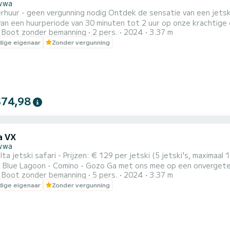
wwa
rhuur - geen vergunning nodig Ontdek de sensatie van een jetsk
an een huurperiode van 30 minuten tot 2 uur op onze krachtige
Boot zonder bemanning
2 pers.
2024
3.37 m
le adrenalinekick of een leuke activiteit om uw dag te verrijken,
ige eigenaar
Zonder vergunning
 voor iedereen. Duur: huur van 30 minuten tot 2 uur Locatie: Malta
$74,98
a VX
wwa
lta jetski safari - Prijzen: € 129 per jetski (5 jetski's, maximaa
) Blue Lagoon - Comino - Gozo Ga met ons mee op een onvergetel
Boot zonder bemanning
5 pers.
2024
3.37 m
ski-safari van 1 uur neemt je mee op een spannende rit naar enk
ige eigenaar
Zonder vergunning
unten van de tour: Blue Lagoon: Bewonder het kristalheldere tu