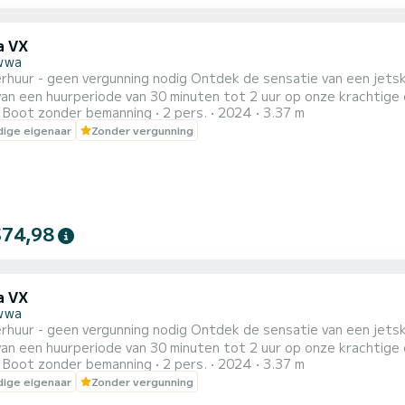
a VX
wwa
rhuur - geen vergunning nodig Ontdek de sensatie van een jetsk
an een huurperiode van 30 minuten tot 2 uur op onze krachtige
Boot zonder bemanning
2 pers.
2024
3.37 m
le adrenalinekick of een leuke activiteit om uw dag te verrijken,
ige eigenaar
Zonder vergunning
 voor iedereen. Duur: huur van 30 minuten tot 2 uur Locatie: Malta
$74,98
a VX
wwa
rhuur - geen vergunning nodig Ontdek de sensatie van een jetsk
an een huurperiode van 30 minuten tot 2 uur op onze krachtige
Boot zonder bemanning
2 pers.
2024
3.37 m
le adrenalinekick of een leuke activiteit om uw dag te verrijken,
ige eigenaar
Zonder vergunning
 voor iedereen. Duur: huur van 30 minuten tot 2 uur Locatie: Malta