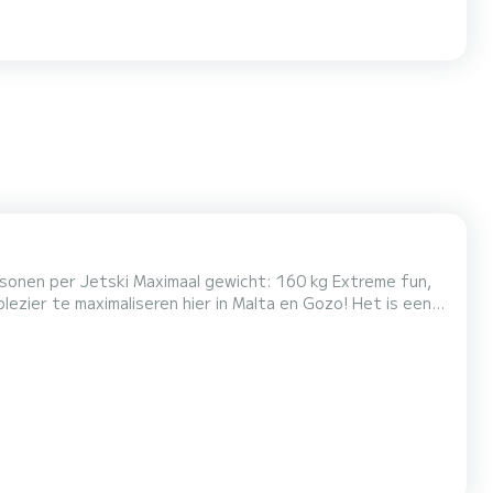
r Jetski Maximaal gewicht: 160 kg Extreme fun,
ezier te maximaliseren hier in Malta en Gozo! Het is een
Comino en Gozo vanaf het water en je kunt zelfs aanleggen
bij bepaalde stranden en baaien! Als je nog niet op het water bent geweest, dan mis je wat. Jetskiën is de populairst...