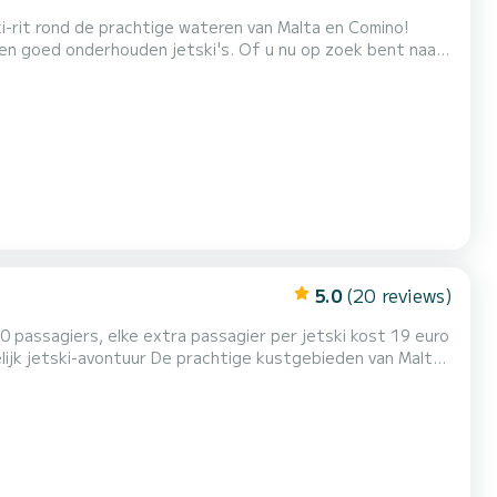
i-rit rond de prachtige wateren van Malta en Comino!
 en goed onderhouden jetski's. Of u nu op zoek bent naar
 onze jetski-verhuur biedt een spannende en veilige
 en Comino Ervaring: leuk en veilig Uitrusting: krac...
5.0
(20 reviews)
l 10 passagiers, elke extra passagier per jetski kost 19 euro
ijk jetski-avontuur De prachtige kustgebieden van Malta.
ele van de mooiste en meest iconische plekken in de regio.
rquoise water van de beroemde Blue Lago...