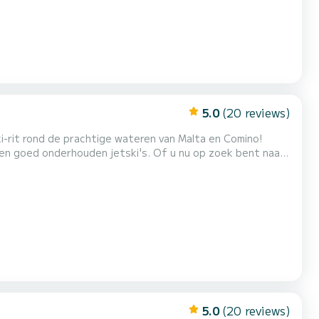
5.0
(20 reviews)
i-rit rond de prachtige wateren van Malta en Comino!
 en goed onderhouden jetski's. Of u nu op zoek bent naar
 onze jetski-verhuur biedt een spannende en veilige
 en Comino Ervaring: leuk en veilig Uitrusting: krac...
5.0
(20 reviews)