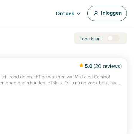
Inloggen
Ontdek
Toon kaart
5.0
(20 reviews)
i-rit rond de prachtige wateren van Malta en Comino!
 en goed onderhouden jetski's. Of u nu op zoek bent naar
 onze jetski-verhuur biedt een spannende en veilige
 en Comino Ervaring: leuk en veilig Uitrusting: krac...