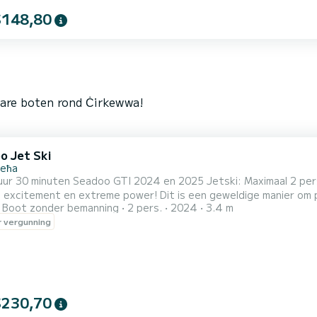
$148,80
bare boten rond Ċirkewwa!
o Jet Ski
lieħa
uur 30 minuten Seadoo GTI 2024 en 2025 Jetski: Maximaal 2 personen pe
excitement en extreme power! Dit is een geweldige manier om pl
Boot zonder bemanning
2 pers.
2024
3.4 m
uk en onvergetelijke ervaring! Je ziet alle eilanden van Malta, 
 vergunning
$230,70