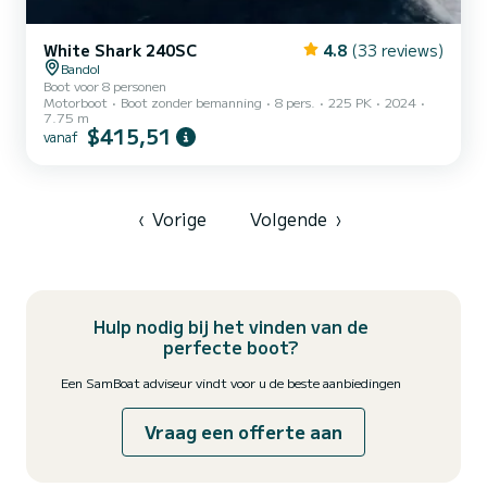
White Shark 240SC
4.8
(33 reviews)
Bandol
Boot voor 8 personen
Motorboot
Boot zonder bemanning
8 pers.
225 PK
2024
7.75 m
$415,51
vanaf
‹
Vorige
Volgende
›
Hulp nodig bij het vinden van de
perfecte boot?
Een SamBoat adviseur vindt voor u de beste aanbiedingen
Vraag een offerte aan