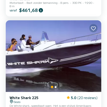
Motorboot
Boot zonder bemanning
8 pers.
300 PK
1990
8 m
$461,68
vanaf
White Shark 225
5.0
(20 reviews)
Gozo
De White shark, speedboot open. Het is een stijlvol Amerikaans