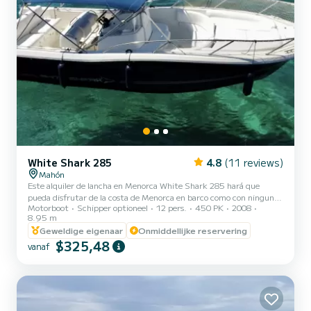
White Shark 285
4.8
(11 reviews)
Mahón
Este alquiler de lancha en Menorca White Shark 285 hará que
pueda disfrutar de la costa de Menorca en barco como con ninguna
Motorboot
Schipper optioneel
12 pers.
450 PK
2008
otra embarcación. Con el alquiler de lancha en Menorca de nuestra
8.95 m
barco en alquiler podrá visitar cualquier playa o cala de la isla de
Geweldige eigenaar
Onmiddellijke reservering
Menorca. Con una amplia bañera en popa, con un amplio solfa con
$325,48
respaldo para al menos tres personas y con asiento triple de
vanaf
conducción en popa. En la misma bañera de popa encontrará una
nevera (“cooler”) integrada en la parte posterior d...