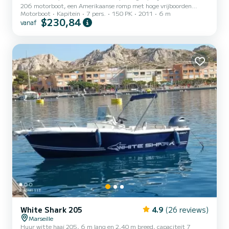
206 motorboot, een Amerikaanse romp met hoge vrijboorden
Motorboot
Kapitein
7 pers.
150 PK
2011
6 m
waardoor het zeer aangenaam varen is met uitstekend maritiem
$230,84
vanaf
gedrag. Deze boot is ideaal om met familie, vrienden of geliefden te
genieten van een prachtige dag aan het water. Ook 's avonds is
verhuur mogelijk om te genieten van vuurwerk tijdens onze mooie
zomeravonden (voor meer informatie kunt u contact met mij
opnemen). Uitgerust met 16 hengelhouders, een krachtige fi...
White Shark 205
4.9
(26 reviews)
Marseille
Huur witte haai 205, 6 m lang en 2,40 m breed, capaciteit 7