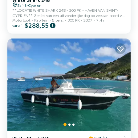
White Shark 248
Saint-Cyprien
**LOCATIE WHITE SHARK 248 - 300 PK - HAVEN VAN SAINT-
CYPRIEN** Geniet van een uitzonderlijke dag op zee aan boord van
Motorboot
Kapitein
5 pers.
300 PK
2007
7.4 m
mijn White Shark 248, een boot die bekend staat om zijn
$288,55
vanaf
zeevaardigheden, comfort en prestaties. Vertrek vanuit de haven
van Saint-Cyprien en ontdek de Catalaanse kust, met zijn
ongerepte baaien en prachtige landschappen. Ideaal voor een uitje
met familie of vrienden. **Kenmerken van de boot** • White Shark
248 • Motor 300 PK • Capaciteit: tot 6 passagiers • Ruime,
comfortabel...