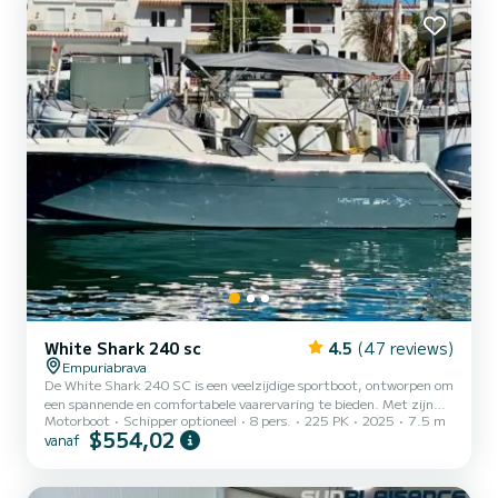
stuurconsole is deze boot ontworpen om de hele dag maximaal
comfort te bi...
White Shark 240 sc
4.5
(47 reviews)
Empuriabrava
De White Shark 240 SC is een veelzijdige sportboot, ontworpen om
een spannende en comfortabele vaarervaring te bieden. Met zijn
Motorboot
Schipper optioneel
8 pers.
225 PK
2025
7.5 m
robuuste structuur en innovatief ontwerp is dit model perfect voor
$554,02
vanaf
ontspannen tochten en dynamische watersportactiviteiten.
Kenmerken: Uitzonderlijke prestaties: Uitgerust met een krachtige
motor garandeert de White Shark 240 SC snelle en wendbare
vaart, ideaal voor degenen die op zoek zijn naar adrenaline op zee,