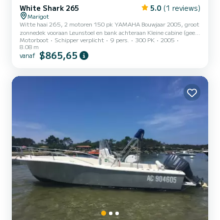
White Shark 265
5.0
(1 reviews)
Marigot
Witte haai 265, 2 motoren 150 pk YAMAHA Bouwjaar 2005, groot
zonnedek vooraan Leunstoel en bank achteraan Kleine cabine (geen
Motorboot
Schipper verplicht
9 pers.
300 PK
2005
slaapplaats) Ladder Zonnetent Maximaal 8 + schipper Douche
8.08 m
Muziek aan boord 2 koelboxen met ijs Voor de bestemming
$865,65
vanaf
Anguilla, gelieve de optie ANGUILLA toe te voegen. Een inreistaks
moet ook voor vertrek betaald worden (tarief afhankelijk van aantal
personen), Paspoorten zijn verplicht en moeten de dag ervoor
worden verstrekt