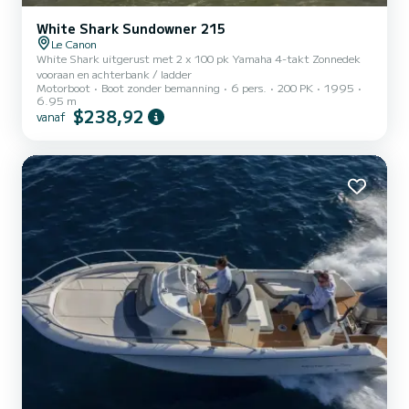
White Shark Sundowner 215
Le Canon
White Shark uitgerust met 2 x 100 pk Yamaha 4-takt Zonnedek
vooraan en achterbank / ladder
Motorboot
Boot zonder bemanning
6 pers.
200 PK
1995
6.95 m
$238,92
vanaf