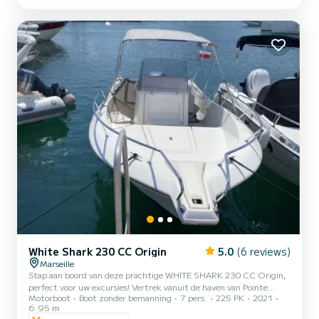
vaarbewijs. Uitgebreide verzekering € 35: eigen risico van € 600.
Alle schade buiten het eigen risico wordt gedekt doo...
White Shark 230 CC Origin
5.0
(6 reviews)
Marseille
Stap aan boord van deze prachtige WHITE SHARK 230 CC Origin,
perfect voor uw excursies! Vertrek vanuit de haven van Pointe
Motorboot
Boot zonder bemanning
7 pers.
225 PK
2021
Rouge, Marseille 13008. Gehomologeerd om te varen in het
6.95 m
Nationaal Park van de Calanques. FORMALITEITEN: Borg van