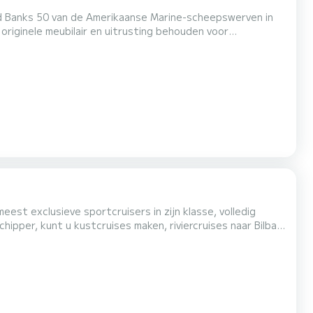
and Banks 50 van de Amerikaanse Marine-scheepswerven in
 originele meubilair en uitrusting behouden voor
akelijk seminarie of cruise met familie of vrienden....
st exclusieve sportcruisers in zijn klasse, volledig
ipper, kunt u kustcruises maken, riviercruises naar Bilbao
n onvergetelijke dag op zee te beleven met je familie en