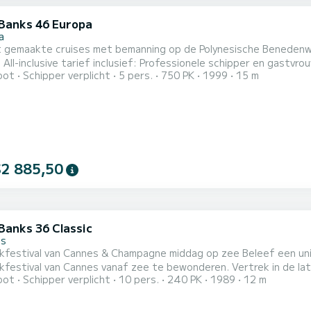
Banks 46 Europa
a
 gemaakte cruises met bemanning op de Polynesische Benedenwin
s van 3 uur
oot
Schipper verplicht
5 pers.
750 PK
1999
15 m
g en benzine voor het bijgebouw. Toegang tot een privé-eiland. Inscheping: Raiatea. 2 klantenhut
soonsbed + 2 eenpersoonsbedden) De boot is voorzien van airco
$2 885,50
Banks 36 Classic
es
van Cannes & Champagne middag op zee Beleef een unieke ervaring aan boord van onze boot om het beroemde
van Cannes vanaf zee te bewonderen. Vertrek in de late namiddag Geniet van een cruise langs de baai van
oot
Schipper verplicht
10 pers.
240 PK
1989
12 m
érins-eilanden en de Azurenkust in een gezellige en elegante sfeer. Champagne & zonsondergang Ont
pagne terwijl de zon ondergaat boven de Middellandse Zee en de lichten van
 Ma...