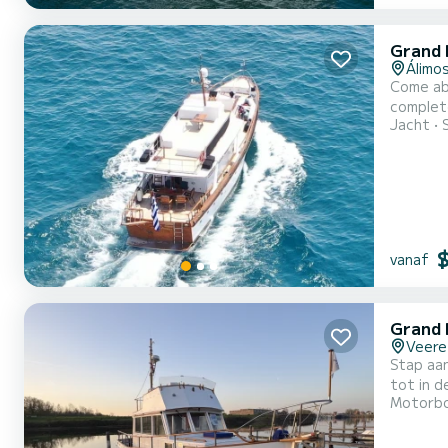
Grand 
Álimo
Come abo
complete comfort and pe
Jacht
length o
vanaf
Grand 
Veere
Stap aan
tot in 
Motorb
unieke e
adembene