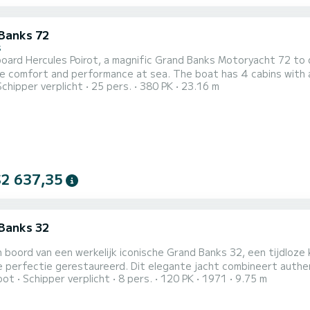
Banks 72
s
ard Hercules Poirot, a magnific Grand Banks Motoryacht 72 to d
rformance at sea. The boat has 4 cabins with all comfort and a capacity of 25 people. With an overall
Schipper verplicht
25 pers.
380 PK
23.16 m
f 22 meters, it will be your best ally to spend an exceptional vacati
comfort heef
$2 637,35
Banks 32
 boord van een werkelijk iconische Grand Banks 32, een tijdloze k
de perfectie gerestaureerd. Dit elegante jacht combineert aut
oot
Schipper verplicht
8 pers.
120 PK
1971
9.75 m
n verfijnde vaarervaring. Geniet van een ruime cockpit, ideaal
mende panoramische uitzicht vanaf de prachtige flybridge. Aan b