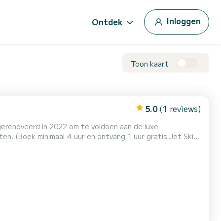
Inloggen
Ontdek
Toon kaart
5.0
(1 reviews)
 gerenoveerd in 2022 om te voldoen aan de luxe
en. (Boek minimaal 4 uur en ontvang 1 uur gratis Jet Ski
20 gasten ontvangen voor dagtochten en 4 gasten voor
dkamer en een tweepersoons stapelbed hut met een