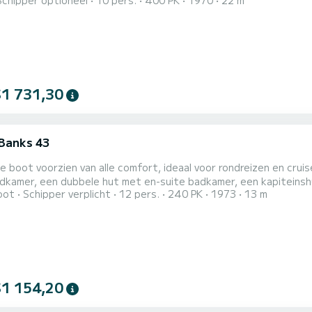
Schipper optioneel
10 pers.
400 PK
1970
22 m
 Hercule Poirot een luxe charterdroom, met uitstekende binnen- 
rblijven. Hercule Poirot is geweldig voor gezinnen dankzij haar 
 10 gas...
$1 731,30
Banks 43
e boot voorzien van alle comfort, ideaal voor rondreizen en cr
adkamer, een dubbele hut met en-suite badkamer, een kapiteinsh
oot
Schipper verplicht
12 pers.
240 PK
1973
13 m
k en teder.
$1 154,20