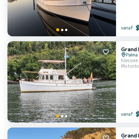
vanaf
Grand 
Palma
Klassiek
Motorb
vanaf
Grand 