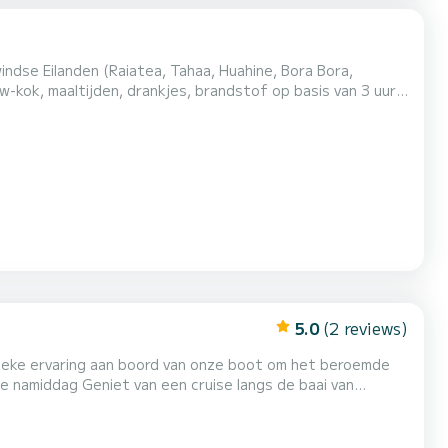
dse Eilanden (Raiatea, Tahaa, Huahine, Bora Bora,
ten (1
nditioning.
5.0
(2 reviews)
span met een
 Cannes aangaan. Privéuitzicht op het