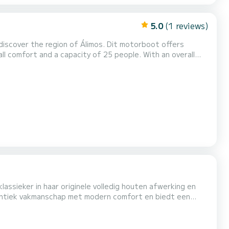
5.0
(1 reviews)
iscover the region of Álimos. Dit motorboot offers
on on the water in the surroundings of Álimos Voor uw
t Hercules Poirot 4 toiletten met douche aan boord. Het heeft de volgende uitrusting: Automatische piloo...
lassieker in haar originele volledig houten afwerking en
hentiek vakmanschap met modern comfort en biedt een
 om te ontspannen of gasten te ontvangen, en bewonder het
oord vindt u alle comfort die nodig is, waaronder e...