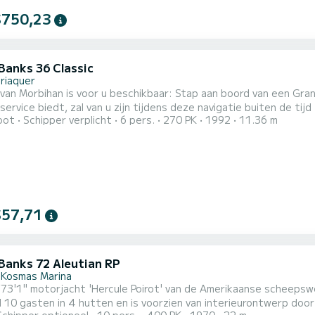
$750,23
Banks 36 Classic
riaquer
 voor u beschikbaar: Stap aan boord van een Grand Banks 36. Deze trawler, die een "klassieke maritieme"
 biedt, zal van u zijn tijdens deze navigatie buiten de tijd . Elk eiland, elke ankerplaats, elk panorama zal voor
oot
Schipper verplicht
6 pers.
270 PK
1992
11.36 m
ef. Plaats op het bovendek, u zult de golven voorbij zien komen : De steenhoop van Gavrinis. Het
van Berder Island. De Mare Buoy met zijn sterkste stromingen in E
$57,71
Banks 72 Aleutian RP
 Kosmas Marina
73'1" motorjacht 'Hercule Poirot' van de Amerikaanse scheepsw
l 10 gasten in 4 hutten en is voorzien van interieurontwerp do