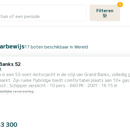
1
Filteren
atum of een periode
arbewijs
17 boten beschikbaar in Wereld
Banks 52
t
is een 53-voet motorjacht in de stijl van Grand Banks, volledig
arkt. Zijn ruime flybridge biedt comfortabel plaats aan 10+ gast
oot
Schipper verplicht
10 pers.
660 PK
2001
16.15 m
et voldoende ruimte en uitzonderlijk comfort kan Sambuca tot 
ellijke reservering
htingen. Het jacht beschikt over een master hut met eigen ba
adkamer,...
$3 300