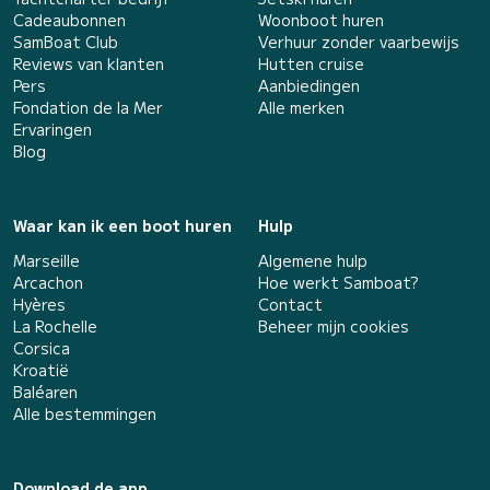
Cadeaubonnen
Woonboot huren
SamBoat Club
Verhuur zonder vaarbewijs
Reviews van klanten
Hutten cruise
Pers
Aanbiedingen
Fondation de la Mer
Alle merken
Ervaringen
Blog
Waar kan ik een boot huren
Hulp
Marseille
Algemene hulp
Arcachon
Hoe werkt Samboat?
Hyères
Contact
La Rochelle
Beheer mijn cookies
Corsica
Kroatië
Baléaren
Alle bestemmingen
Download de app