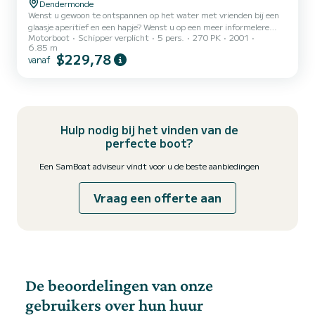
Dendermonde
Wenst u gewoon te ontspannen op het water met vrienden bij een
glaasje aperitief en een hapje? Wenst u op een meer informelere
Motorboot
Schipper verplicht
5 pers.
270 PK
2001
manier iets te bespreken met uw business partners? Of wenst u
6.85 m
een incentive te geven aan uw personeel? Deze luxe motorboot ligt
$229,78
vanaf
dan op u te wachten voor een tochtje op de Schelde (richting Gent
of Temse-Antwerpen) of op de Dender (richting Aalst –
Geraardsbergen). Er is zitplaats voor maximum 5 personen in de
zithoek met tafeltje. Achteraan kan u ook liggen op de leder...
Hulp nodig bij het vinden van de
perfecte boot?
Een SamBoat adviseur vindt voor u de beste aanbiedingen
Vraag een offerte aan
De beoordelingen van onze
gebruikers over hun huur