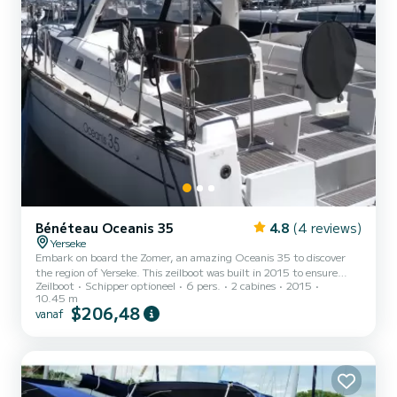
Bénéteau Oceanis 35
4.8
(4 reviews)
Yerseke
Embark on board the Zomer, an amazing Oceanis 35 to discover
the region of Yerseke. This zeilboot was built in 2015 to ensure
Zeilboot
Schipper optioneel
6 pers.
2 cabines
2015
complete comfort and performance at sea. The boat has 2 cabins
10.45 m
with all comfort and a capacity of 5 people. With an overall length
$206,48
vanaf
of 11 meters, it will be your best ally to spend an exceptional
vacation on the water in the surroundings of Yerseke Dit Oceanis
35 is uitgerust met1 toilet met douche. Het heeft de volgende
uitrusting: Automatische piloot. We invite you to...