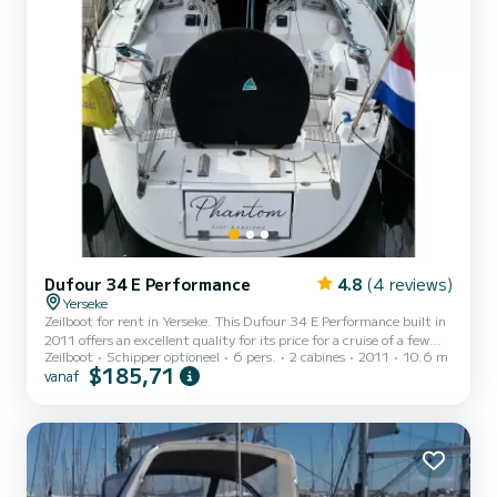
Dufour 34 E Performance
4.8
(4 reviews)
Yerseke
Zeilboot for rent in Yerseke. This Dufour 34 E Performance built in
2011 offers an excellent quality for its price for a cruise of a few
Zeilboot
Schipper optioneel
6 pers.
2 cabines
2011
10.6 m
days or even a few weeks. The boat has 2 cabins with all comfort
$185,71
vanaf
and a capacity of 4 people. With an overall length of 11 meters, it
will be your best ally to spend an exceptional vacation on the water
in the surroundings of Yerseke Dit Dufour 34 E Performance is
uitgerust met1 toilet met douche. Deze boot is...