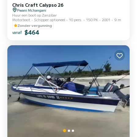
Chris Craft Calypso 26
Pwani Mchangani
Huur een boot op Zanzibar
Motorboot
Schipper optioneel
10 pers.
150 PK
2001
9 m
Zonder vergunning
$464
vanaf