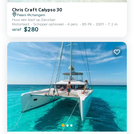
Chris Craft Calypso 30
Pwani Mchangani
Huur een boot op Zanzibar
Motorboot
Schipper optioneel
4 pers.
85 PK
2001
7.2 m
$280
vanaf