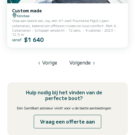
Custom made
Kendwa
Stap aan boord van Joy, een 41-voet Fountaine Pajot Lipari
catamaran, bekend om offshore cruisen en luxe comfort. Met 4
Catamaran
Schipper verplicht
12 pers.
4 cabines
2023
privé-queen-size hutten en 2 ruime badkamers met warme
12.5 m
douches en elektrische toiletten, biedt Joy ruimte, elegantie en
$1 640
vanaf
gemak, zelfs voor een korte trip.|Op deze privé halfdaagse cruise,
vaar van Kendwa Beach langs de turquoise wateren van Zanzibar
naar Nungwi Beach, stoppend om te snorkelen in levendige
koraalriffen vol met tropische vissen. Ontspan op de schaduwrijke
lounge,...
‹
Vorige
Volgende
›
Hulp nodig bij het vinden van de
perfecte boot?
Een SamBoat adviseur vindt voor u de beste aanbiedingen
Vraag een offerte aan