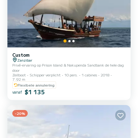
Custom
Zanzibar
Privé-ervaring op Prison Island & Nakupenda Sandbank de hele dag
door
Zeilboot
Schipper verplicht
10 pers.
1 cabines
2018
7.92 m
Flexibele annulering
$1 135
vanaf
-20%