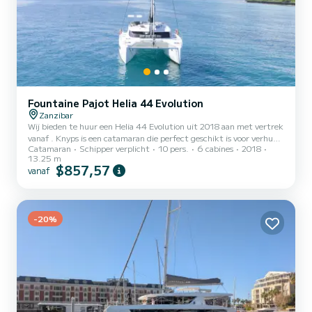
Fountaine Pajot Helia 44 Evolution
Zanzibar
Wij bieden te huur een Helia 44 Evolution uit 2018 aan met vertrek
vanaf . Knyps is een catamaran die perfect geschikt is voor verhuur.
Catamaran
Schipper verplicht
10 pers.
6 cabines
2018
Deze catamaran is zeer prettig te manoeuvreren voor een cruise
13.25 m
van een week of langer. De boot heeft 6 comfortabele hutten en
$857,57
vanaf
een bootcapaciteit van 10 personen. Met een totale lengte van 13
meter is het uw beste bondgenoot voor een buitengewone vakantie
op het water in de omgeving van Voor uw comfort beschikt Knyps
over 4 toiletten met douche < br> Het bes...
-20%