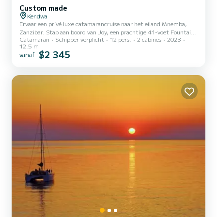
Custom made
Kendwa
Ervaar een privé luxe catamarancruise naar het eiland Mnemba,
Zanzibar. Stap aan boord van Joy, een prachtige 41-voet Fountaine
Catamaran
Schipper verplicht
12 pers.
2 cabines
2023
Pajot Lipari catamaran, bekend van het offshore cruisen in zijn
12.5 m
klasse. Ontworpen voor comfort, elegantie en veiligheid, Joy
$2 345
vanaf
beschikt over 4 privé cabines met queensize bedden, elk met
voldoende opbergruimte en grote patrijspoorten, plus 2 ruime
badkamers met warme douches en elektrische toiletten - perfect
voor langere reizen of avonturen met het gezin. Jouw reis begin...