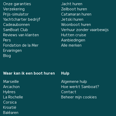
Onze garanties
Jacht huren
Verzekering
Zeilboot huren
Prijs-simulator
Catamaran huren
Yachtcharter bedrijf
Jetski huren
Cadeaubonnen
Woonboot huren
SamBoat Club
Verhuur zonder vaarbewijs
Reviews van klanten
Hutten cruise
Pers
Aanbiedingen
Fondation de la Mer
Alle merken
Ervaringen
Blog
Waar kan ik een boot huren
Hulp
Marseille
Algemene hulp
Arcachon
Hoe werkt Samboat?
Hyères
Contact
La Rochelle
Beheer mijn cookies
Corsica
Kroatië
Baléaren