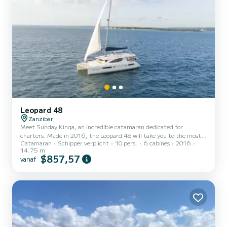
Leopard 48
Zanzibar
Meet Sunday Kinga, an incredible catamaran dedicated for
charters. Made in 2016, the Leopard 48 will take you to the most
Catamaran
Schipper verplicht
10 pers.
6 cabines
2016
beautiful anchorages in Zanzibar. The boat has 4 cabins with all
14.75 m
comfort and a capacity of 10 people. With an overall length of 15
$857,57
vanaf
meters, it will be your best ally to spend an exceptional vacation on
the water in the surroundings of Zanzibar Dit Leopard 48 is
uitgerust met4 toilets met douche. Deze boot is uitgerust met
ee...