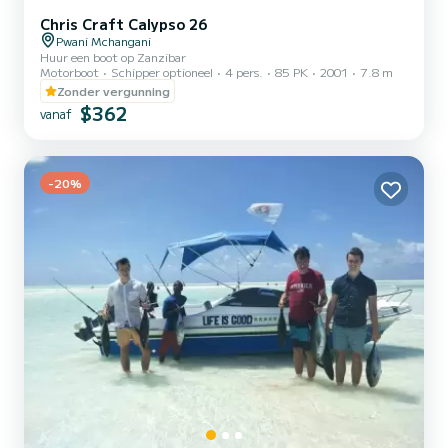
Chris Craft Calypso 26
Pwani Mchangani
Huur een boot op Zanzibar
Motorboot
Schipper optioneel
4 pers.
85 PK
2001
7.8 m
Zonder vergunning
$362
vanaf
-20%