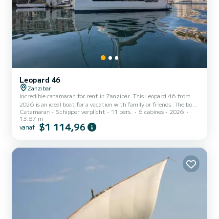
Leopard 46
Zanzibar
Incredible catamaran for rent in Zanzibar. This Leopard 46 from
2026 is an ideal boat for a vacation with family or friends. The boat
Catamaran
Schipper verplicht
11 pers.
6 cabines
2026
has 5 cabins with all comfort and a capacity of 11 people. With an
13.87 m
overall length of 15 meters, it will be your best ally to spend an
$1 114,96
vanaf
exceptional vacation on the water in the surroundings of Zanzibar
Dit Leopard 46 is uitgerust met5 toilets met douche. Het heeft de
volgende uitrusting: Automatische piloot, Watermaker, Plancha,
A/C. If you have any que...