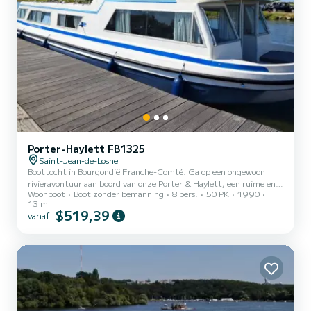
Porter-Haylett FB1325
Saint-Jean-de-Losne
Boottocht in Bourgondië Franche-Comté. Ga op een ongewoon
rivieravontuur aan boord van onze Porter & Haylett, een ruime en
Woonboot
Boot zonder bemanning
8 pers.
50 PK
1990
comfortabele boot, ideaal om de prachtige landschappen van
13 m
Bourgondië Franche-Comté in alle vrijheid te ontdekken. Geen
$519,39
vanaf
vaarbewijs vereist! Een volledige initiatie wordt bij vertrek gegeven
om u in staat te stellen zorgeloos te varen. Capaciteit: tot 8
personen. Uitgeruste keuken. Badkamers met toilet. Gezellige
zithoek. Ideaal buitendek voor maaltijden en ap...