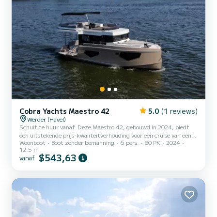
Cobra Yachts Maestro 42
5.0
(1 reviews)
Werder (Havel)
Schuit te huur vanaf. Deze Maestro 42, gebouwd in 2024, biedt
een uitstekende prijs-kwaliteitverhouding voor een cruise van een
Woonboot
Boot zonder bemanning
6 pers.
80 PK
2024
paar dagen of een paar weken. Het schip is 13 meter lang en heeft
12.5 m
een vermogen van 80 pk. De 3 hutten bieden plaats aan 8 personen
$543,63
vanaf
tijdens het varen. Deze Maestro 42 is uitgerust met 2 toiletten
met douche. Reservering- en offerteaanvragen worden
rechtstreeks door SamBoat beheerd. Via het platform krijgt u de
beste prijzen.