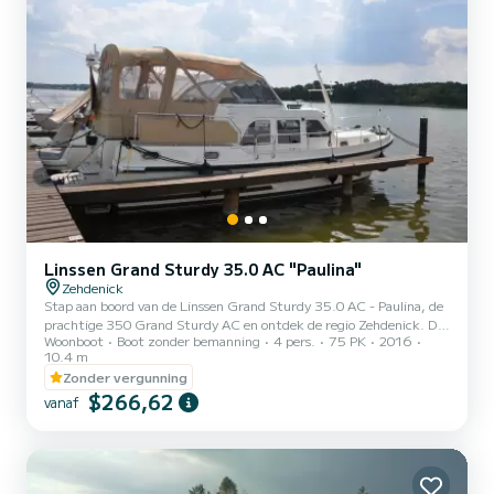
Linssen Grand Sturdy 35.0 AC "Paulina"
Zehdenick
Stap aan boord van de Linssen Grand Sturdy 35.0 AC - Paulina, de
prachtige 350 Grand Sturdy AC en ontdek de regio Zehdenick. Dit
Woonboot
Boot zonder bemanning
4 pers.
75 PK
2016
schip is in 2016 gebouwd om comfort en prestaties op zee te
10.4 m
garanderen. De boot heeft 2 comfortabele hutten en een
Zonder vergunning
bootcapaciteit van 4 personen. Met een totale lengte van 10 meter
$266,62
is hij uw beste bondgenoot voor een bijzondere vakantie op het
vanaf
water in de omgeving van Zehdenick Deze 350 Grand Sturdy AC
b> heeft 2 toiletten met douche. Als u vragen heeft over de boo...