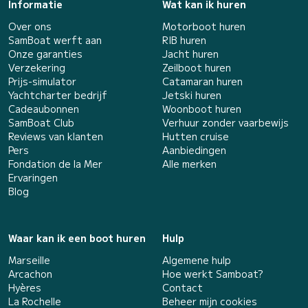
Informatie
Wat kan ik huren
Over ons
Motorboot huren
SamBoat werft aan
RIB huren
Onze garanties
Jacht huren
Verzekering
Zeilboot huren
Prijs-simulator
Catamaran huren
Yachtcharter bedrijf
Jetski huren
Cadeaubonnen
Woonboot huren
SamBoat Club
Verhuur zonder vaarbewijs
Reviews van klanten
Hutten cruise
Pers
Aanbiedingen
Fondation de la Mer
Alle merken
Ervaringen
Blog
Waar kan ik een boot huren
Hulp
Marseille
Algemene hulp
Arcachon
Hoe werkt Samboat?
Hyères
Contact
La Rochelle
Beheer mijn cookies