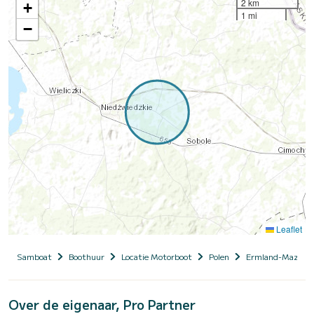
2 km
+
1 mi
−
Leaflet
Samboat
Boothuur
Locatie Motorboot
Polen
Ermland-Mazurië
Over de eigenaar, Pro Partner