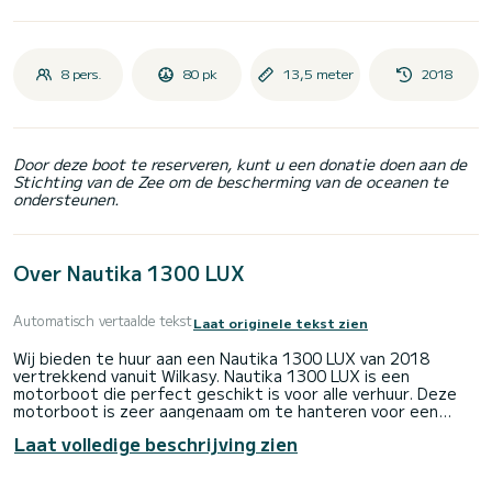
8 pers.
80 pk
13,5 meter
2018
Door deze boot te reserveren, kunt u een donatie doen aan de
Stichting van de Zee om de bescherming van de oceanen te
ondersteunen.
Over Nautika 1300 LUX
Automatisch vertaalde tekst
Laat originele tekst zien
Wij bieden te huur aan een Nautika 1300 LUX van 2018
vertrekkend vanuit Wilkasy. Nautika 1300 LUX is een
motorboot die perfect geschikt is voor alle verhuur. Deze
motorboot is zeer aangenaam om te hanteren voor een
cruise van een week of langer.
Laat volledige beschrijving zien
U gaat een uitzonderlijke cruise maken op deze motorboot
van 14 meter. U kunt maximaal 8 passagiers meenemen